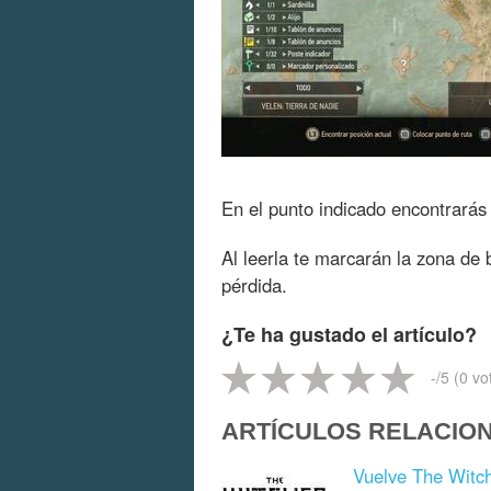
En el punto indicado encontrarás
Al leerla te marcarán la zona de 
pérdida.
¿Te ha gustado el artículo?
-
/5 (
0
vo
ARTÍCULOS RELACIO
Vuelve The Witch