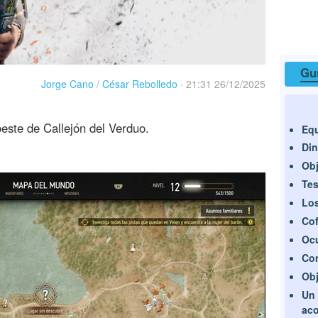
Guí
Jorge Cano
/
César Rebolledo
·
21:31 26/12/2025
oeste de Callejón del Verduo.
Equ
Din
Obj
Te
Los
Cof
Ocu
Con
Obj
Un 
aco