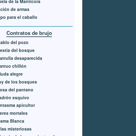
ela de la Mantícora
ción de armas
po para el caballo
Contratos de brujo
iablo del pozo
estia del bosque
atrulla desaparecida
truo chillón
iuda alegre
ny de los bosques
osa del pantano
adrón esquivo
antasma apicultor
eres mortales
Dama Blanca
las misteriosas