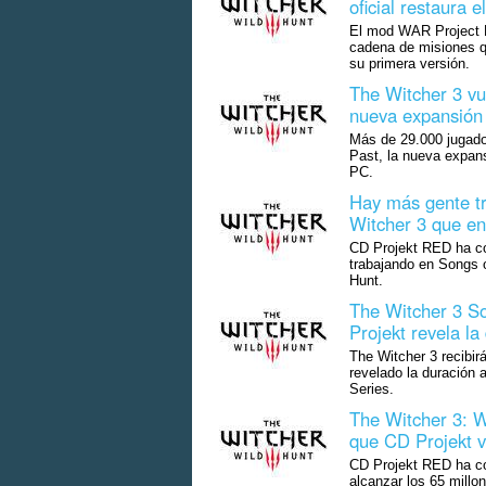
oficial restaura
El mod WAR Project E
cadena de misiones q
su primera versión.
The Witcher 3 vu
nueva expansión
Más de 29.000 jugado
Past, la nueva expan
PC.
Hay más gente t
Witcher 3 que en 
CD Projekt RED ha co
trabajando en Songs o
Hunt.
The Witcher 3 So
Projekt revela l
The Witcher 3 recibir
revelado la duración
Series.
The Witcher 3: W
que CD Projekt v
CD Projekt RED ha co
alcanzar los 65 millo