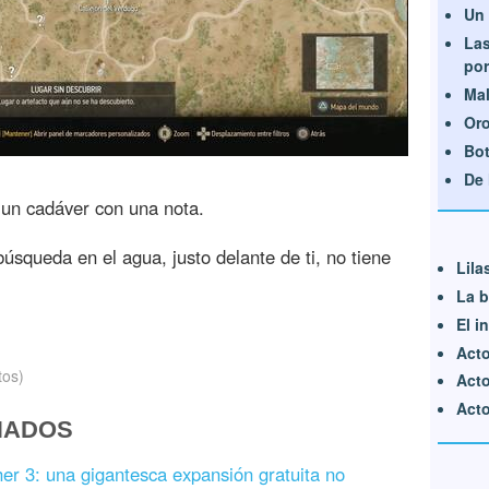
Un 
Las
por
Mal
Or
Bot
De 
 un cadáver con una nota.
búsqueda en el agua, justo delante de ti, no tiene
Lila
La b
El i
Acto
tos)
Acto
Acto 
NADOS
er 3: una gigantesca expansión gratuita no