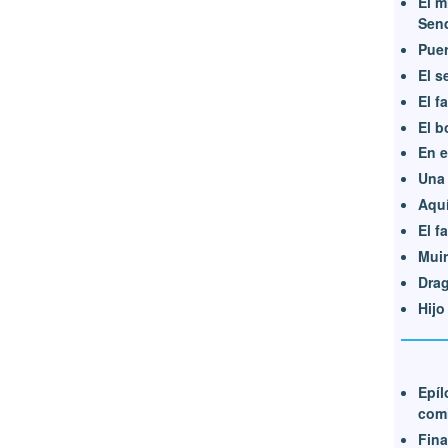
El m
Sen
Puer
El s
El f
El b
En e
Una 
Aquí
El f
Muir
Dra
Hijo
Epíl
com
Fina