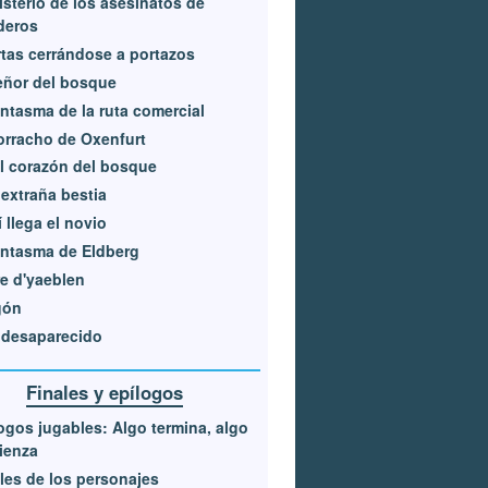
isterio de los asesinatos de
deros
tas cerrándose a portazos
eñor del bosque
antasma de la ruta comercial
orracho de Oxenfurt
l corazón del bosque
extraña bestia
 llega el novio
antasma de Eldberg
e d'yaeblen
gón
 desaparecido
Finales y epílogos
ogos jugables: Algo termina, algo
ienza
les de los personajes