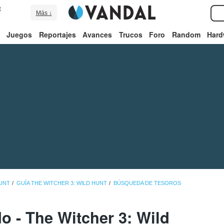
e
Más ↓
Juegos
Reportajes
Avances
Trucos
Foro
Random
Hard
HUNT
GUÍA THE WITCHER 3: WILD HUNT
BÚSQUEDA DE TESOROS
o - The Witcher 3: Wild