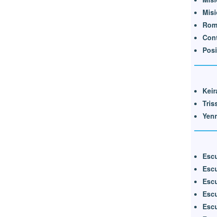
Misi
Rom
Cont
Posi
Keir
Tris
Yenn
Escu
Escu
Escu
Escu
Escu