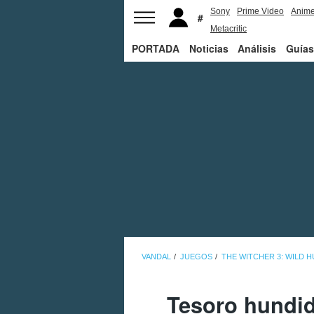
Sony
Prime Video
Anim
Metacritic
PORTADA
Noticias
Análisis
Guías
VANDAL
JUEGOS
THE WITCHER 3: WILD 
Tesoro hundid