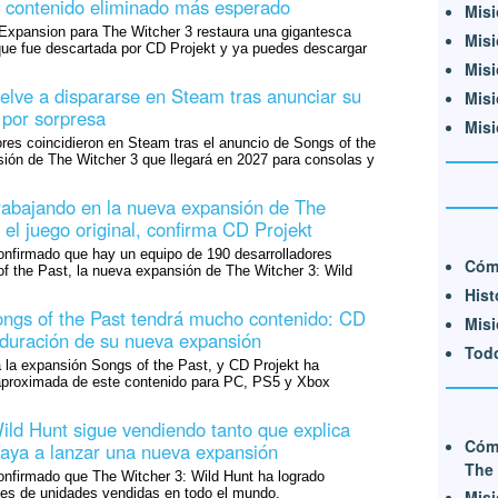
 el contenido eliminado más esperado
Misi
xpansion para The Witcher 3 restaura una gigantesca
Misi
ue fue descartada por CD Projekt y ya puedes descargar
Misi
elve a dispararse en Steam tras anunciar su
Misi
 por sorpresa
Misi
res coincidieron en Steam tras el anuncio de Songs of the
sión de The Witcher 3 que llegará en 2027 para consolas y
rabajando en la nueva expansión de The
el juego original, confirma CD Projekt
nfirmado que hay un equipo de 190 desarrolladores
Cóm
f the Past, la nueva expansión de The Witcher 3: Wild
Hist
ngs of the Past tendrá mucho contenido: CD
Misi
a duración de su nueva expansión
Todo
á la expansión Songs of the Past, y CD Projekt ha
 aproximada de este contenido para PC, PS5 y Xbox
ild Hunt sigue vendiendo tanto que explica
Cóm
aya a lanzar una nueva expansión
The 
nfirmado que The Witcher 3: Wild Hunt ha logrado
nes de unidades vendidas en todo el mundo.
Misi