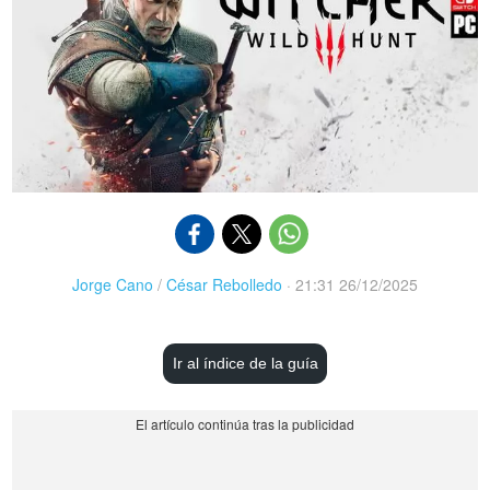
Jorge Cano
/
César Rebolledo
·
21:31 26/12/2025
Ir al índice de la guía