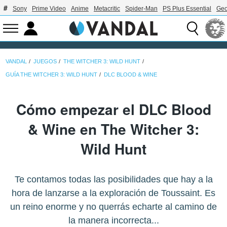
Sony
Prime Video
Anime
Metacritic
Spider-Man
PS Plus Essential
Geo
VANDAL
JUEGOS
THE WITCHER 3: WILD HUNT
GUÍA THE WITCHER 3: WILD HUNT
DLC BLOOD & WINE
Cómo empezar el DLC Blood
& Wine en The Witcher 3:
Wild Hunt
Te contamos todas las posibilidades que hay a la
hora de lanzarse a la exploración de Toussaint. Es
un reino enorme y no querrás echarte al camino de
la manera incorrecta...