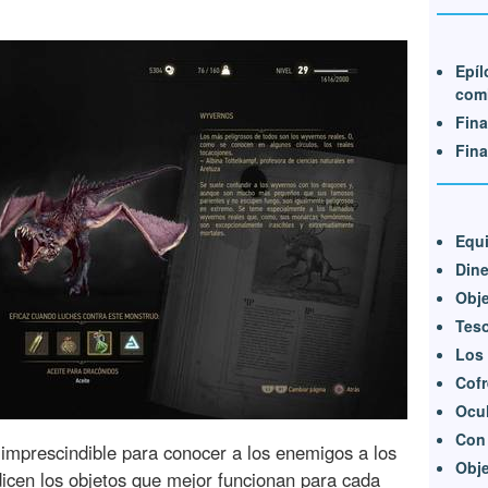
Epíl
com
Fina
Fina
Equi
Dine
Obje
Tes
Los
Cof
Ocu
Con 
 imprescindible para conocer a los enemigos a los
Obje
icen los objetos que mejor funcionan para cada