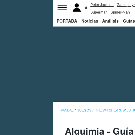
Peter Jackson
Gameplay 
Superman
Spider-Man
PORTADA
Noticias
Análisis
Guías
VANDAL
JUEGOS
THE WITCHER 3: WILD 
Alquimia - Guía 