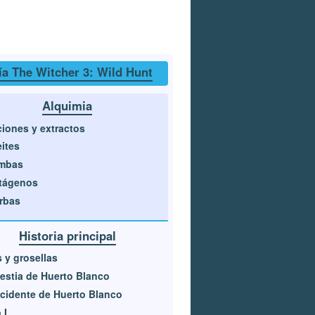
a The Witcher 3: Wild Hunt
Alquimia
iones y extractos
ites
mbas
tágenos
rbas
Historia principal
s y grosellas
estia de Huerto Blanco
ncidente de Huerto Blanco
 I