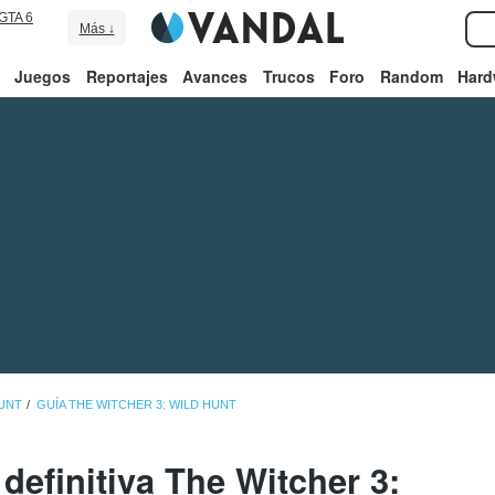
GTA 6
Más ↓
Juegos
Reportajes
Avances
Trucos
Foro
Random
Hard
HUNT
GUÍA THE WITCHER 3: WILD HUNT
definitiva The Witcher 3: