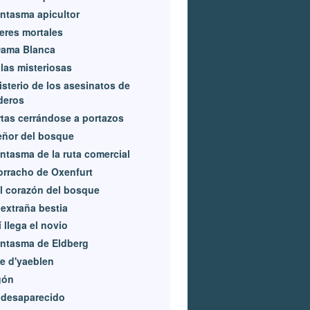
antasma apicultor
eres mortales
Dama Blanca
las misteriosas
isterio de los asesinatos de
deros
tas cerrándose a portazos
eñor del bosque
antasma de la ruta comercial
orracho de Oxenfurt
l corazón del bosque
extraña bestia
 llega el novio
antasma de Eldberg
e d'yaeblen
gón
 desaparecido