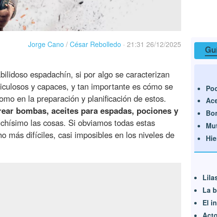
Jorge Cano
/
César Rebolledo
·
21:31 26/12/2025
Guí
ilidoso espadachín, si por algo se caracterizan
ticulosos y capaces, y tan importante es cómo se
Poc
mo en la preparación y planificación de estos.
Ace
rear bombas, aceites para espadas, pociones y
Bo
uchísimo las cosas. Si obviamos todas estas
Mu
 más difíciles, casi imposibles en los niveles de
Hie
Lila
La b
El i
Acto