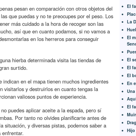
El f
 apenas pesan en comparación con otros objetos del
Plac
s las que puedas y no te preocupes por el peso. Los
La 
ener más cuidado a la hora de recoger son las
Huel
ucho, así que en cuanto podamos, si no vamos a
El m
 desmontarlas en los herreros para conseguir
Sen
Puer
El s
lguna hierba determinada visita las tiendas de
gran surtido.
El f
El b
e indican en el mapa tienen muchos ingredientes
En e
n visitarlos y destruirlos en cuanto tengas la
Una 
cionan valiosos puntos de experiencia.
Aquí
El f
no puedes aplicar aceite a la espada, pero sí
Muir
mbas. Por tanto no olvides planificarte antes de
Dra
la situación, y diversas pistas, podemos saber a
Hijo
 enfrentar.