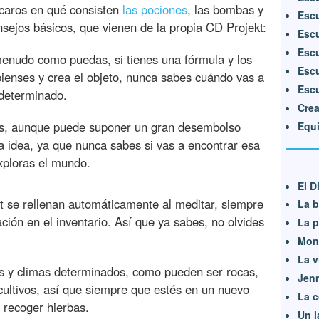
licaros en qué consisten
las pociones
, las bombas y
Escu
nsejos básicos, que vienen de la propia CD Projekt:
Escu
Escu
 menudo como puedas, si tienes una fórmula y los
Escu
pienses y crea el objeto, nunca sabes cuándo vas a
Escu
 determinado.
Crea
as, aunque puede suponer un gran desembolso
Equi
 idea, ya que nunca sabes si vas a encontrar esa
exploras el mundo.
El D
lt se rellenan automáticamente al meditar, siempre
La b
ción en el inventario. Así que ya sabes, no olvides
La p
Mons
La v
s y climas determinados, como pueden ser rocas,
Jen
ultivos, así que siempre que estés en un nuevo
La c
 recoger hierbas.
Un l