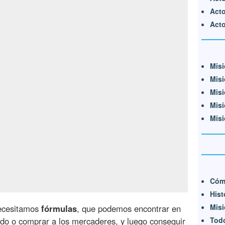
Acto
Acto 
Misi
Misi
Misi
Misi
Misi
Cóm
Hist
Misi
necesitamos
fórmulas
, que podemos encontrar en
ndo o comprar a los mercaderes, y luego conseguir
Todo