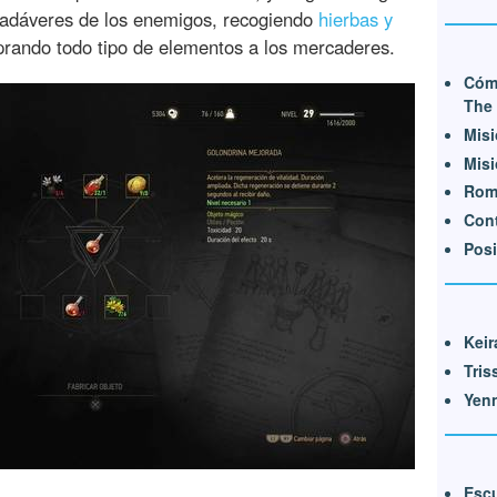
 cadáveres de los enemigos, recogiendo
hierbas y
prando todo tipo de elementos a los mercaderes.
Cóm
The 
Misi
Misi
Rom
Cont
Posi
Keir
Tris
Yenn
Escu