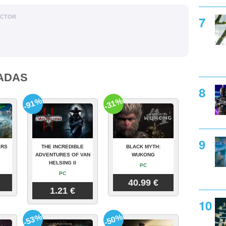
ACTOR
ADAS
-91%
-31%
ERS
THE INCREDIBLE
BLACK MYTH:
ADVENTURES OF VAN
WUKONG
HELSING II
PC
PC
40.99 €
1.21 €
-53%
-50%