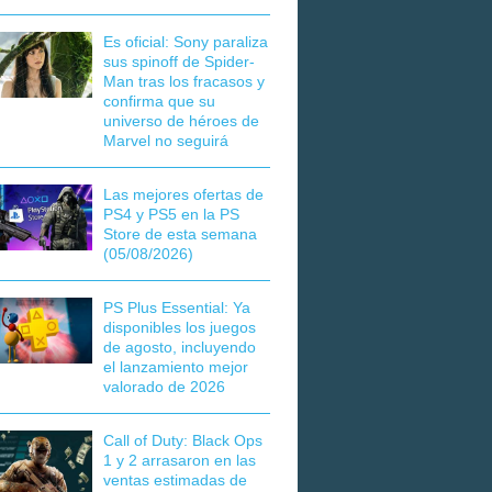
Es oficial: Sony paraliza
sus spinoff de Spider-
Man tras los fracasos y
confirma que su
universo de héroes de
Marvel no seguirá
Las mejores ofertas de
PS4 y PS5 en la PS
Store de esta semana
(05/08/2026)
PS Plus Essential: Ya
disponibles los juegos
de agosto, incluyendo
el lanzamiento mejor
valorado de 2026
Call of Duty: Black Ops
1 y 2 arrasaron en las
ventas estimadas de