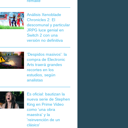
remake
Análisis Xenoblade
Chronicles 2: El
descomunal y particular
JRPG luce genial en
Switch 2 con una
versión no definitiva
'Despidos masivos': la
compra de Electronic
Arts traerá grandes
recortes en los
estudios, según
analistas
Es oficial: bautizan la
nueva serie de Stephen
King en Prime Video
como 'una obra
maestra' y la
'reinvención de un
clásico'