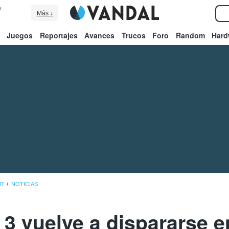
e
Más ↓
Juegos
Reportajes
Avances
Trucos
Foro
Random
Hard
NT
NOTICIAS
 3 vuelve a dispararse e