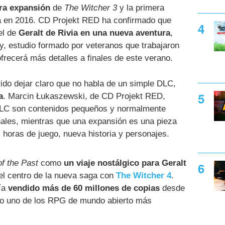
era expansión
de
The Witcher 3
y la primera
da en 2016. CD Projekt RED ha confirmado que
el de
Geralt de Rivia en una nueva aventura
,
ry, estudio formado por veteranos que trabajaron
frecerá más detalles a finales de este verano.
do dejar claro que no habla de un simple DLC,
a
. Marcin Łukaszewski, de CD Projekt RED,
 DLC son contenidos pequeños y normalmente
nales, mientras que una expansión es una pieza
horas de juego, nueva historia y personajes.
f the Past
como
un viaje nostálgico para Geralt
 el centro de la nueva saga con
The Witcher 4
.
ía
vendido más de 60 millones de copias
desde
ndo uno de los RPG de mundo abierto más