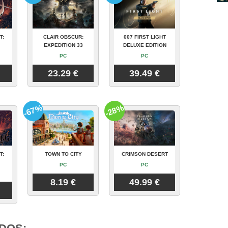
T:
CLAIR OBSCUR:
007 FIRST LIGHT
EXPEDITION 33
DELUXE EDITION
PC
PC
23.29 €
39.49 €
-67%
-28%
T:
TOWN TO CITY
CRIMSON DESERT
PC
PC
8.19 €
49.99 €