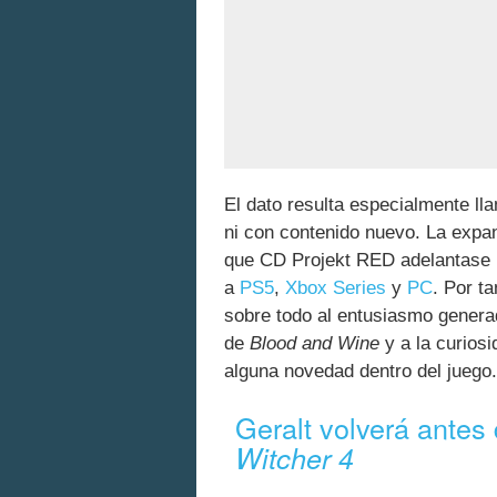
El dato resulta especialmente ll
ni con contenido nuevo. La expa
que CD Projekt RED adelantase p
a
PS5
,
Xbox Series
y
PC
. Por t
sobre todo al entusiasmo generad
de
Blood and Wine
y a la curios
alguna novedad dentro del juego.
Geralt volverá antes
Witcher 4