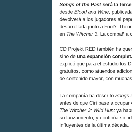
Songs of the Past
será la terc
desde
Blood and Wine
, publica
devolverá a los jugadores al pap
desarrollada junto a Fool’s Theo
en
The Witcher 3
. La compañía o
CD Projekt RED también ha queri
sino de
una expansión complet
explicó que para el estudio los
gratuitos, como atuendos adicio
de contenido mayor, con muchas 
La compañía ha descrito
Songs o
antes de que Ciri pase a ocupar
The Witcher 3: Wild Hunt
ya hab
su lanzamiento, y continúa sie
influyentes de la última década.