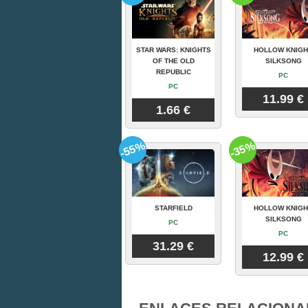
STAR WARS: KNIGHTS
HOLLOW KNIGH
OF THE OLD
SILKSONG
REPUBLIC
PC
PC
11.99 €
1.66 €
-55%
-35%
STARFIELD
HOLLOW KNIGH
SILKSONG
PC
PC
31.29 €
12.99 €