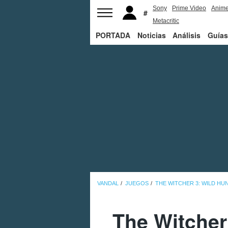
Sony
Prime Video
Anim
Metacritic
PORTADA
Noticias
Análisis
Guías
VANDAL
JUEGOS
THE WITCHER 3: WILD HU
The Witcher