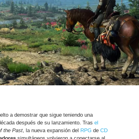
elto a demostrar que sigue teniendo una
écada después de su lanzamiento. Tras
el
f the Past
, la nueva expansión del
RPG
de
CD
gadores
simultáneos volvieron a conectarse al