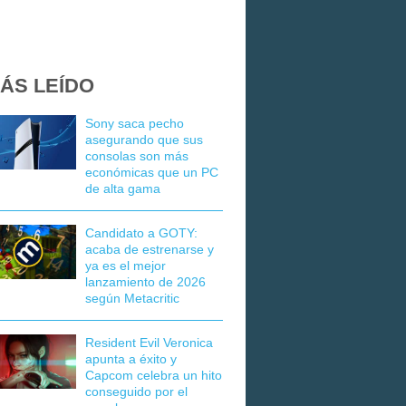
ÁS LEÍDO
Sony saca pecho
asegurando que sus
consolas son más
económicas que un PC
de alta gama
Candidato a GOTY:
acaba de estrenarse y
ya es el mejor
lanzamiento de 2026
según Metacritic
Resident Evil Veronica
apunta a éxito y
Capcom celebra un hito
conseguido por el