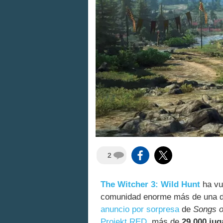
2
The Witcher 3: Wild Hunt
ha vu
comunidad enorme más de una d
anuncio por sorpresa
de
Songs o
Projekt RED
, más de
29.000 ju