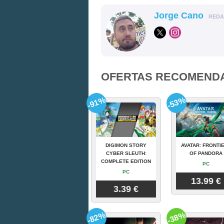
Jorge Cano
RED
OFERTAS RECOMEND
-91%
-53%
DIGIMON STORY
AVATAR: FRONTI
CYBER SLEUTH:
OF PANDORA
COMPLETE EDITION
PC
PC
13.99 €
3.39 €
-82%
-38%