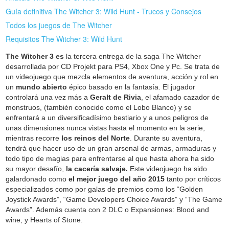
Guía definitiva The Witcher 3: Wild Hunt - Trucos y Consejos
Todos los juegos de The Witcher
Requisitos The Witcher 3: Wild Hunt
The Witcher 3 es
la tercera entrega de la saga The Witcher
desarrollada por CD Projekt para PS4, Xbox One y Pc. Se trata de
un videojuego que mezcla elementos de aventura, acción y rol en
un
mundo abierto
épico basado en la fantasía. El jugador
controlará una vez más a
Geralt de Rivia
, el afamado cazador de
monstruos, (también conocido como el Lobo Blanco) y se
enfrentará a un diversificadísimo bestiario y a unos peligros de
unas dimensiones nunca vistas hasta el momento en la serie,
mientras recorre
los reinos del Norte
. Durante su aventura,
tendrá que hacer uso de un gran arsenal de armas, armaduras y
todo tipo de magias para enfrentarse al que hasta ahora ha sido
su mayor desafío,
la cacería salvaje.
Este videojuego ha sido
galardonado como
el mejor juego del año 2015
tanto por críticos
especializados como por galas de premios como los “Golden
Joystick Awards”, “Game Developers Choice Awards” y “The Game
Awards”. Además cuenta con 2 DLC o Expansiones: Blood and
wine, y Hearts of Stone.