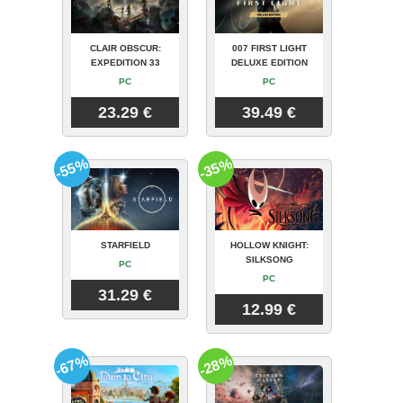
CLAIR OBSCUR:
007 FIRST LIGHT
EXPEDITION 33
DELUXE EDITION
PC
PC
23.29 €
39.49 €
-55%
-35%
STARFIELD
HOLLOW KNIGHT:
SILKSONG
PC
PC
31.29 €
12.99 €
-67%
-28%