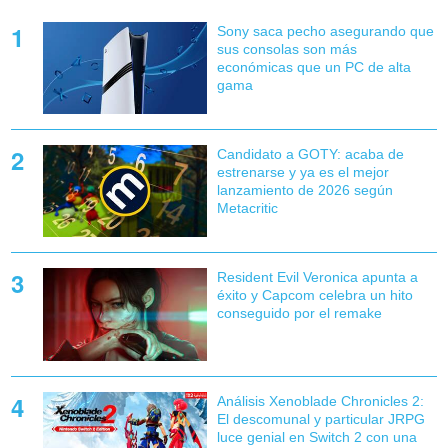
Sony saca pecho asegurando que
sus consolas son más
económicas que un PC de alta
gama
Candidato a GOTY: acaba de
estrenarse y ya es el mejor
lanzamiento de 2026 según
Metacritic
Resident Evil Veronica apunta a
éxito y Capcom celebra un hito
conseguido por el remake
Análisis Xenoblade Chronicles 2:
El descomunal y particular JRPG
luce genial en Switch 2 con una