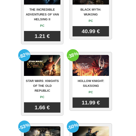
THE INCREDIBLE
BLACK MYTH:
ADVENTURES OF VAN
WUKONG
HELSING II
PC
PC
40.99 €
1.21 €
-82%
-38%
STAR WARS: KNIGHTS
HOLLOW KNIGHT:
OF THE OLD
SILKSONG
REPUBLIC
PC
PC
11.99 €
1.66 €
-53%
-50%