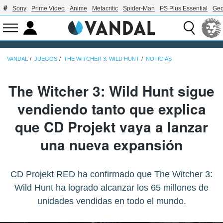
Sony
Prime Video
Anime
Metacritic
Spider-Man
PS Plus Essential
Geo
VANDAL
JUEGOS
THE WITCHER 3: WILD HUNT
NOTICIAS
The Witcher 3: Wild Hunt sigue
vendiendo tanto que explica
que CD Projekt vaya a lanzar
una nueva expansión
CD Projekt RED ha confirmado que The Witcher 3:
Wild Hunt ha logrado alcanzar los 65 millones de
unidades vendidas en todo el mundo.