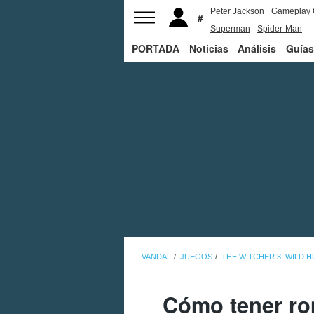
Peter Jackson
Gameplay 
Superman
Spider-Man
PORTADA
Noticias
Análisis
Guías
VANDAL
JUEGOS
THE WITCHER 3: WILD 
Cómo tener ro