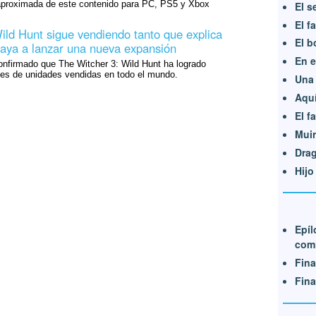
 aproximada de este contenido para PC, PS5 y Xbox
El s
El f
ild Hunt sigue vendiendo tanto que explica
El b
aya a lanzar una nueva expansión
En e
nfirmado que The Witcher 3: Wild Hunt ha logrado
nes de unidades vendidas en todo el mundo.
Una 
Aquí
El f
Muir
Dra
Hijo
Epíl
com
Fina
Fina