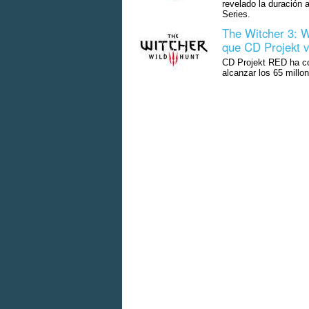
revelado la duración
Series.
The Witcher 3: W
que CD Projekt v
CD Projekt RED ha co
alcanzar los 65 millo