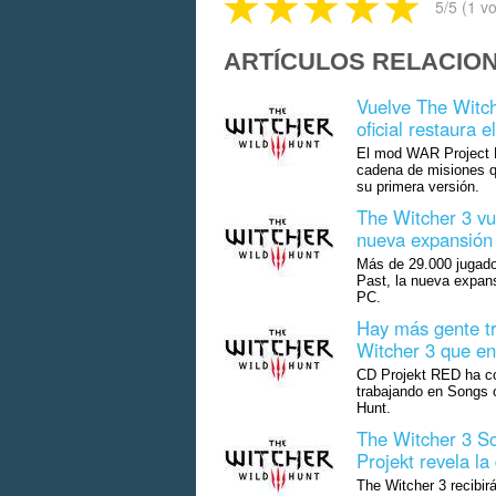
5
/5 (
1
vo
ARTÍCULOS RELACIO
Vuelve The Witch
oficial restaura
El mod WAR Project E
cadena de misiones q
su primera versión.
The Witcher 3 vu
nueva expansión
Más de 29.000 jugado
Past, la nueva expan
PC.
Hay más gente t
Witcher 3 que en 
CD Projekt RED ha co
trabajando en Songs o
Hunt.
The Witcher 3 So
Projekt revela l
The Witcher 3 recibir