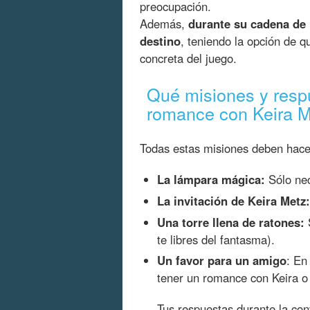
preocupación.
Además,
durante su cadena de 
destino
, teniendo la opción de 
concreta del juego.
Qué misiones y resp
romance con Keira M
Todas estas misiones deben hacer
La lámpara mágica:
Sólo nec
La invitación de Keira Metz:
Una torre llena de ratones:
S
te libres del fantasma).
Un favor para un amigo
: En
tener un romance con Keira o
Tus respuestas durante la con