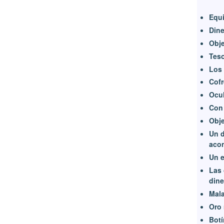
Equi
Dine
Obje
Tes
Los
Cof
Ocu
Con 
Obje
Un d
aco
Un e
Las 
dine
Mala
Oro
Botí