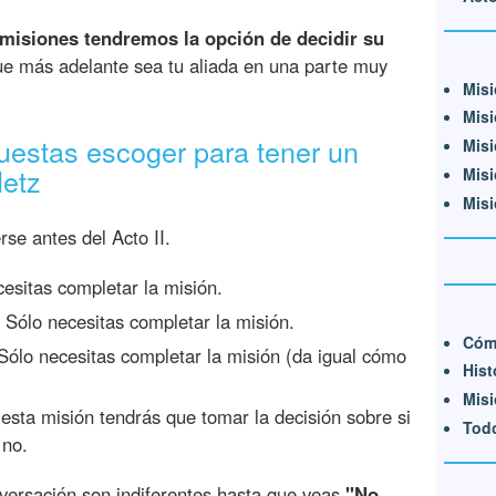
misiones tendremos la opción de decidir su
que más adelante sea tu aliada en una parte muy
Misi
Misi
uestas escoger para tener un
Misi
etz
Misi
Misi
se antes del Acto II.
esitas completar la misión.
Sólo necesitas completar la misión.
Cóm
ólo necesitas completar la misión (da igual cómo
Hist
Misi
 esta misión tendrás que tomar la decisión sobre si
Todo
 no.
versación son indiferentes hasta que veas
"No