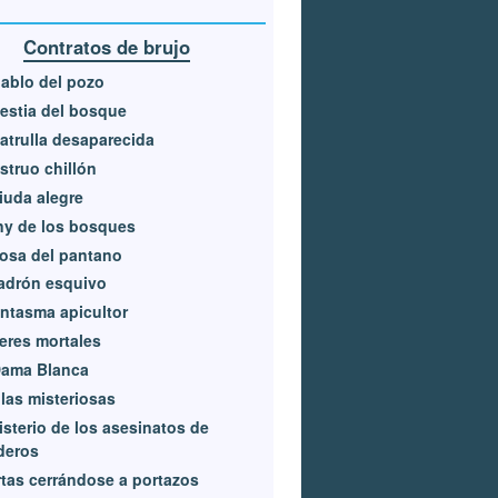
Contratos de brujo
iablo del pozo
estia del bosque
atrulla desaparecida
truo chillón
iuda alegre
ny de los bosques
osa del pantano
adrón esquivo
antasma apicultor
eres mortales
Dama Blanca
las misteriosas
isterio de los asesinatos de
deros
tas cerrándose a portazos