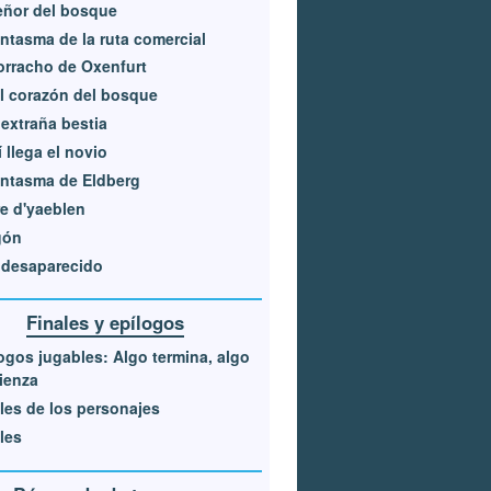
eñor del bosque
antasma de la ruta comercial
orracho de Oxenfurt
l corazón del bosque
extraña bestia
 llega el novio
antasma de Eldberg
e d'yaeblen
gón
 desaparecido
Finales y epílogos
ogos jugables: Algo termina, algo
ienza
les de los personajes
les