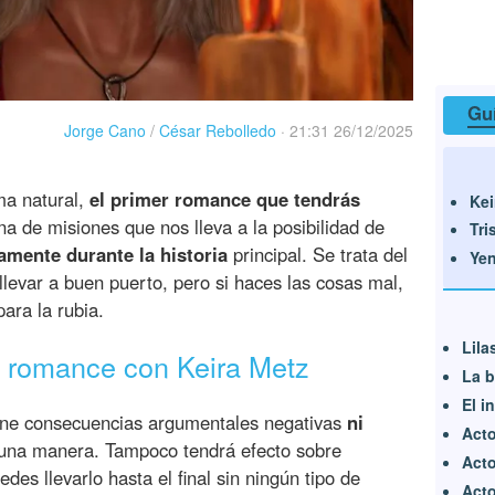
Guí
Jorge Cano
/
César Rebolledo
·
21:31 26/12/2025
ma natural,
el primer romance que tendrás
Kei
na de misiones que nos lleva a la posibilidad de
Tri
amente durante la historia
principal. Se trata del
Yen
levar a buen puerto, pero si haces las cosas mal,
ara la rubia.
Lila
n romance con Keira Metz
La b
El i
ene consecuencias argumentales negativas
ni
Acto
una manera. Tampoco tendrá efecto sobre
Acto
des llevarlo hasta el final sin ningún tipo de
Acto 