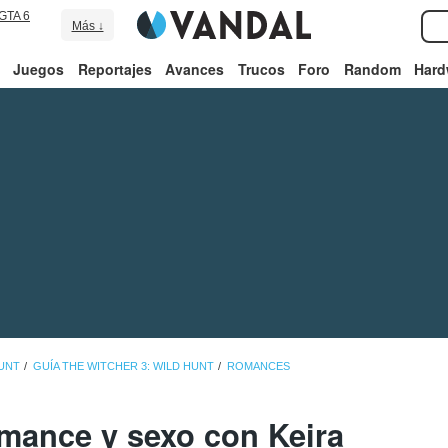
GTA 6
Más ↓
Juegos
Reportajes
Avances
Trucos
Foro
Random
Hard
HUNT
GUÍA THE WITCHER 3: WILD HUNT
ROMANCES
mance y sexo con Keira