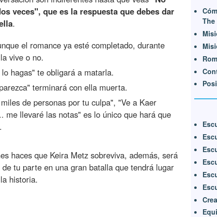
dos veces", que es la respuesta que debes dar
Cóm
The 
ella
.
Misi
nque el romance ya esté completado, durante
Misi
la vive o no.
Rom
Cont
lo hagas" te obligará a matarla.
Posi
parezca" terminará con ella muerta.
miles de personas por tu culpa", "Ve a Kaer
. me llevaré las notas" es lo único que hará que
Escu
.
Escu
Escu
ones haces que Keira Metz sobreviva, además, será
Escu
 de tu parte en una gran batalla que tendrá lugar
Escu
a historia.
Escu
Crea
Equi