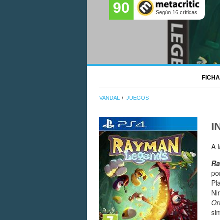
90
Según 16 críticas
FICHA
VANDAL
JUEGOS
I
A 
Ra
po
Pl
Ni
Or
si