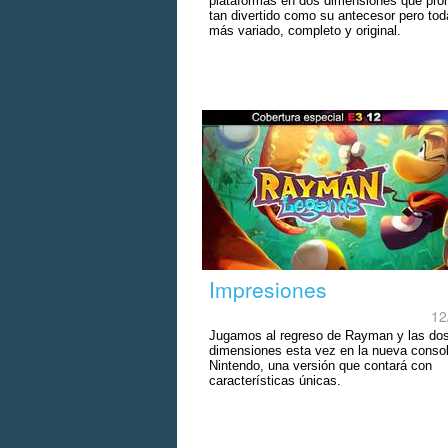
plataformas en dos dimensiones que pro
tan divertido como su antecesor pero tod
más variado, completo y original.
Impresiones
12
Jugamos al regreso de Rayman y las do
dimensiones esta vez en la nueva conso
Nintendo, una versión que contará con
características únicas.