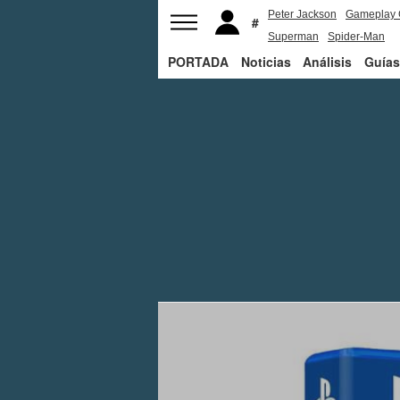
Peter Jackson
Gameplay 
Superman
Spider-Man
PORTADA
Noticias
Análisis
Guías