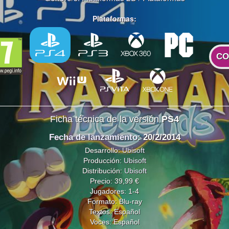
Plataformas:
CO
Ficha técnica de la versión
PS4
Fecha de lanzamiento
: 20/2/2014
Desarrollo:
Ubisoft
Producción:
Ubisoft
Distribución:
Ubisoft
Precio: 39,99 €
Jugadores: 1-4
Formato: Blu-ray
Textos: Español
Voces: Español