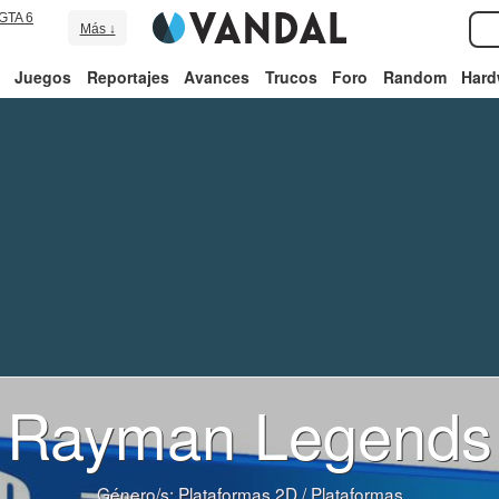
GTA 6
Más ↓
Juegos
Reportajes
Avances
Trucos
Foro
Random
Hard
Rayman Legends
Género/s:
Plataformas 2D
/
Plataformas