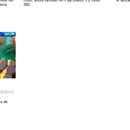
mete ser
título, ahora también en PlayStation 3 y Xbox
el lanza
avía
360.
/6/2012
s
la de