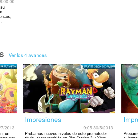
8:00:00
 su
ño
tonces,
.
S
Ver los 4 avances
Impresiones
Impr
/7/2013
9:05 30/5/2013
n, un
Probamos nuevos niveles de este prometedor
Probamo