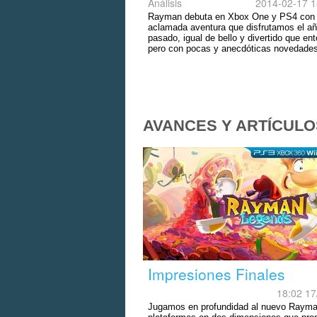
Análisis
2014-02-17 1
Rayman debuta en Xbox One y PS4 con
aclamada aventura que disfrutamos el a
pasado, igual de bello y divertido que en
pero con pocas y anecdóticas novedades
AVANCES Y ARTÍCULO
Impresiones Finales
18:02 17
Jugamos en profundidad al nuevo Rayma