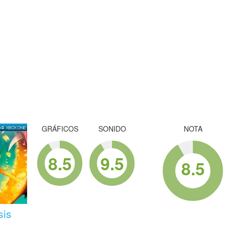
GRÁFICOS
SONIDO
NOTA
8.5
9.5
8.5
sis