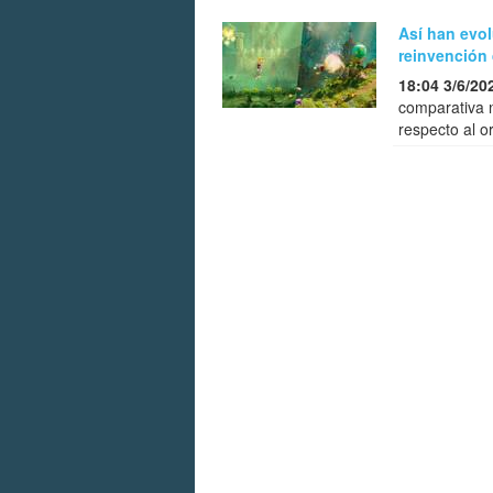
Así han evo
reinvención
18:04 3/6/20
comparativa 
respecto al o