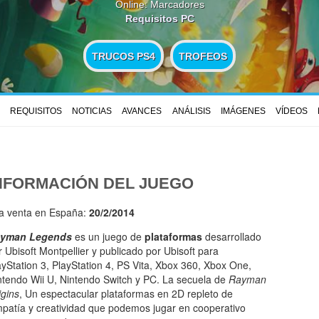
Online: Marcadores
Requisitos PC
TRUCOS PS4
TROFEOS
REQUISITOS
NOTICIAS
AVANCES
ANÁLISIS
IMÁGENES
VÍDEOS
NFORMACIÓN DEL JUEGO
la venta en España:
20/2/2014
yman Legends
es un juego de
plataformas
desarrollado
r Ubisoft Montpellier y publicado por Ubisoft para
ayStation 3, PlayStation 4, PS Vita, Xbox 360, Xbox One,
ntendo Wii U, Nintendo Switch y PC. La secuela de
Rayman
igins
, Un espectacular plataformas en 2D repleto de
mpatía y creatividad que podemos jugar en cooperativo