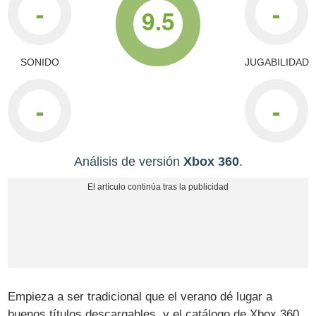
-
-
9.5
SONIDO
JUGABILIDAD
-
-
Análisis de versión
Xbox 360
.
Empieza a ser tradicional que el verano dé lugar a
buenos títulos descargables, y el catálogo de Xbox 360