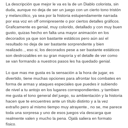
La descripción que mejor le va es la de un Diablo colorista, sin
duda, aunque no deja de ser un juego con un cierto tono tristón
y melancólico, ya sea por la historia estupendamente narrada
por esa voz en off omnipresente o por ciertos detalles gráficos.
Graficamente es genial, muy colorido, detallado y con muy buen
gusto, quizas hecho en falta una mayor animación en los
decorados ya que son bastante estáticos pero aún así el
resultado no deja de ser bastante sorprendente y bien
realizado.., eso si, los decorados pese a ser bastante estáticos
son destrozables en su gran mayoría y el detalle de ver como
se van formando a nuestros pasos les ha quedado genial.
Lo que mas me gusta es la sensación a la hora de jugar, es
divertido, tiene muchas opciones para afrontar los combates en
forma de armas y ataques especiales que puedes ir subiendo
de nivel a tu antojo en los lugares correspondientes..y tambien
me gusta el tono general del juego, su ambientación y la historia
hacen que te encuentres ante un título distinto y a la vez
extraño pero al mismo tiempo muy atrayente., no se, me parece
toda una sorpresa y uno de esos juegos vía descarga que
realmente valen y mucho la pena. Ojalá saliera en formato
físico.