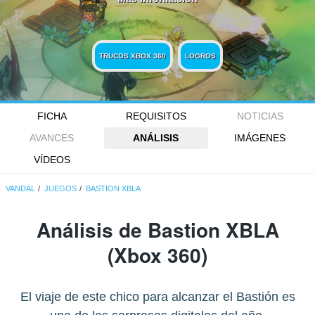
TRUCOS XBOX 360
LOGROS
FICHA
REQUISITOS
NOTICIAS
AVANCES
ANÁLISIS
IMÁGENES
VÍDEOS
VANDAL
JUEGOS
BASTION XBLA
Análisis de
Bastion XBLA
(Xbox 360)
El viaje de este chico para alcanzar el Bastión es