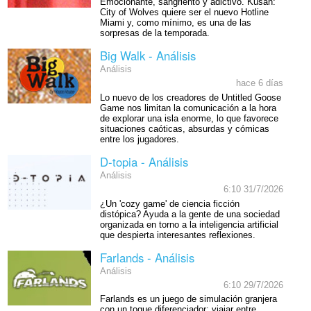
Emocionante, sangriento y adictivo. Kusan:
City of Wolves quiere ser el nuevo Hotline
Miami y, como mínimo, es una de las
sorpresas de la temporada.
Big Walk - Análisis
Análisis
hace 6 días
Lo nuevo de los creadores de Untitled Goose
Game nos limitan la comunicación a la hora
de explorar una isla enorme, lo que favorece
situaciones caóticas, absurdas y cómicas
entre los jugadores.
D-topia - Análisis
Análisis
6:10 31/7/2026
¿Un 'cozy game' de ciencia ficción
distópica? Ayuda a la gente de una sociedad
organizada en torno a la inteligencia artificial
que despierta interesantes reflexiones.
Farlands - Análisis
Análisis
6:10 29/7/2026
Farlands es un juego de simulación granjera
con un toque diferenciador: viajar entre