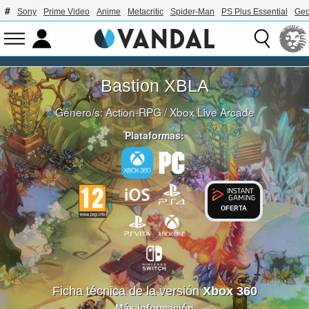
Sony
Prime Video
Anime
Metacritic
Spider-Man
PS Plus Essential
Geo
Bastion XBLA
Género/s:
Action-RPG
/
Xbox Live Arcade
Plataformas:
OFERTA
Ficha técnica de la versión
Xbox 360
Más información