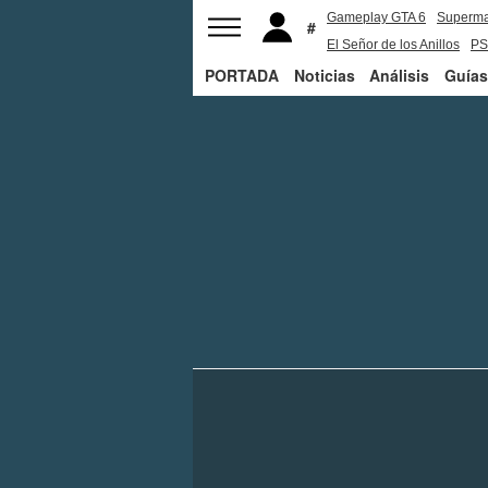
Gameplay GTA 6
Superm
El Señor de los Anillos
PS
PORTADA
Noticias
Análisis
Guías