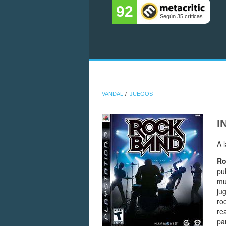
92
Según 35 críticas
VANDAL
JUEGOS
I
A 
Ro
pu
mu
ju
ro
re
pa