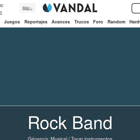
an
Más ↓
5
Juegos
Reportajes
Avances
Trucos
Foro
Random
Hard
Rock Band
Género/s:
Musical
/
Tocar instrumentos