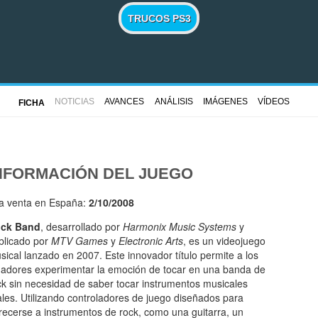
TRUCOS PS3
NOTICIAS
AVANCES
ANÁLISIS
IMÁGENES
VÍDEOS
FICHA
NFORMACIÓN DEL JUEGO
la venta en España:
2/10/2008
ck Band
, desarrollado por
Harmonix Music Systems
y
blicado por
MTV Games
y
Electronic Arts
, es un videojuego
sical lanzado en 2007. Este innovador título permite a los
gadores experimentar la emoción de tocar en una banda de
ck sin necesidad de saber tocar instrumentos musicales
ales. Utilizando controladores de juego diseñados para
recerse a instrumentos de rock, como una guitarra, un