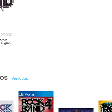
12/2007
épico
 el gran
DOS
Ver todos