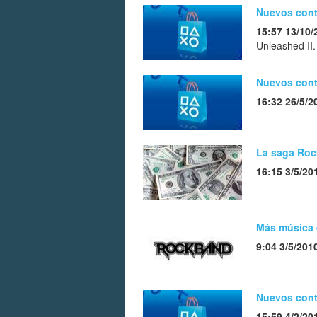
Nuevos conte
15:57 13/10/
Unleashed II.
Nuevos conte
16:32 26/5/2
La saga Roc
16:15 3/5/20
Más música 
9:04 3/5/201
Nuevos conte
15:59 4/2/20