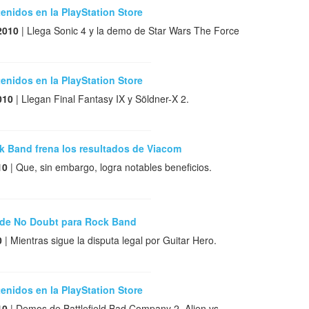
nidos en la PlayStation Store
2010
| Llega Sonic 4 y la demo de Star Wars The Force
nidos en la PlayStation Store
010
| Llegan Final Fantasy IX y Söldner-X 2.
k Band frena los resultados de Viacom
10
| Que, sin embargo, logra notables beneficios.
de No Doubt para Rock Band
0
| Mientras sigue la disputa legal por Guitar Hero.
nidos en la PlayStation Store
10
| Demos de Battlefield Bad Company 2, Alien vs.