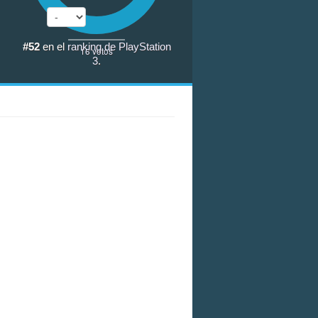
#52
en el
ranking de PlayStation
16
votos
3
.