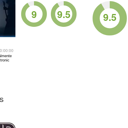
9
9.5
9.5
0:00:00
almente
tronic
S