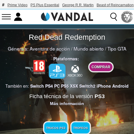
Prime Video
PS Plus Essential
George R.R. Martin
Beast of Reincarnation
Red Dead Redemption
Género/s:
Aventura de acción
/
Mundo abierto
/
Tipo GTA
Plataformas:
COMPRAR
También en:
Switch
PS4
PC
PS5
XSX
Switch2
iPhone
Android
Ficha técnica de la versión
PS3
Más información
TRUCOS PS3
TROFEOS