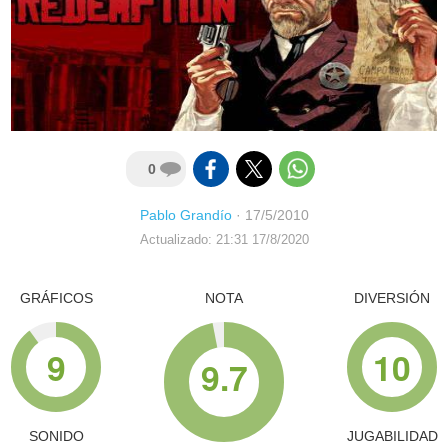
0
Pablo Grandío
·
17/5/2010
Actualizado: 21:31 17/8/2020
GRÁFICOS
NOTA
DIVERSIÓN
9
10
9.7
SONIDO
JUGABILIDAD