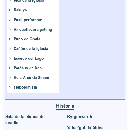
Pica de la Iglesia
Rakuyo
Fusil perforante
Ametralladora gatling
Puño de Gratia
Cañón de la Iglesia
Escudo del Lago
Parásito de Kos
Hoja Arco de Simon
Flebotomista
Historia
Sala de la clínica de
Byrgenwerth
Iosefka
Yahar'gul, la Aldea