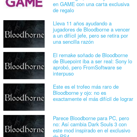
en GAME con una carta exclusiva
de regalo
Lleva 11 años ayudando a
jugadores de Bloodborne a vencer
a un difícil jefe, pero se retira por
una sencilla razón
El remake soñado de Bloodborne
de Bluepoint iba a ser real: Sony lo
aprobó, pero FromSoftware se
interpuso
Este es el trofeo más raro de
Bloodborne y ojo: no es
exactamente el más difícil de lograr
Parece Bloodborne para PC, pero
no: Así cambia Dark Souls 3 con
este mod inspirado en el exclusivo
de PS4