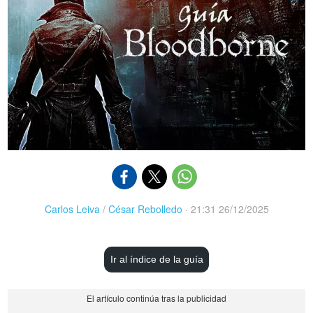
Carlos Leiva
/
César Rebolledo
·
21:31 26/12/2025
Ir al índice de la guía