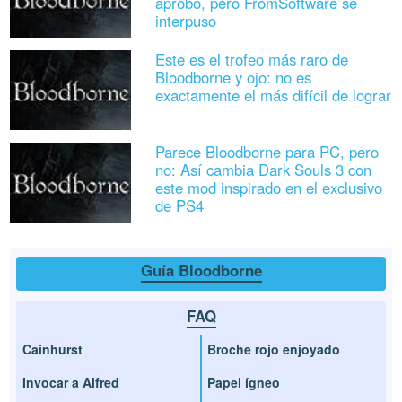
aprobó, pero FromSoftware se
interpuso
Este es el trofeo más raro de
Bloodborne y ojo: no es
exactamente el más difícil de lograr
Parece Bloodborne para PC, pero
no: Así cambia Dark Souls 3 con
este mod inspirado en el exclusivo
de PS4
Guía Bloodborne
FAQ
Cainhurst
Broche rojo enjoyado
Invocar a Alfred
Papel ígneo