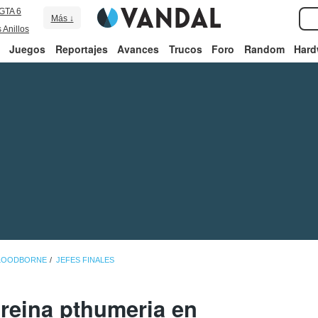
GTA 6
Más ↓
 Anillos
Juegos
Reportajes
Avances
Trucos
Foro
Random
Hard
BLOODBORNE
JEFES FINALES
reina pthumeria en