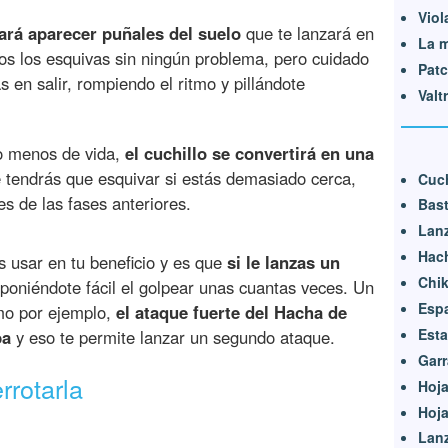
Viol
ará aparecer puñales del suelo
que te lanzará en
La 
ros los esquivas sin ningún problema, pero cuidado
Pat
 en salir, rompiendo el ritmo y pillándote
Valtr
o menos de vida,
el cuchillo se convertirá en una
tendrás que esquivar si estás demasiado cerca,
Cuch
 de las fases anteriores.
Bas
Lan
Hac
 usar en tu beneficio y es que
si le lanzas un
Chi
 poniéndote fácil el golpear unas cuantas veces. Un
Esp
mo por ejemplo,
el ataque fuerte del Hacha de
Est
ba
y eso te permite lanzar un segundo ataque.
Garr
rotarla
Hoja
Hoja
Lanz