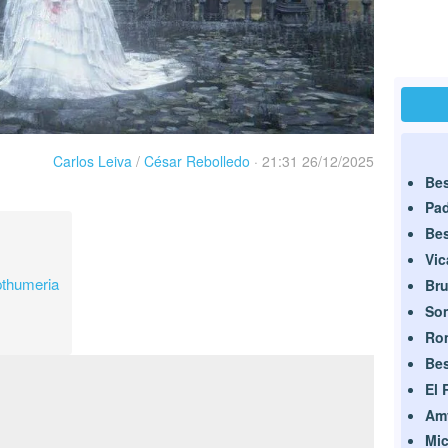
Carlos Leiva
/
César Rebolledo
·
21:31 26/12/2025
Bes
Pa
Bes
Vic
pthumeria
Bru
So
Rom
Bes
El 
Am
Mic