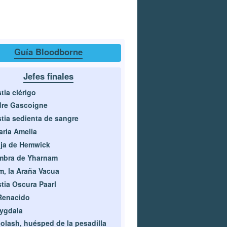
Guía Bloodborne
Jefes finales
tia clérigo
dre Gascoigne
tia sedienta de sangre
aria Amelia
ja de Hemwick
mbra de Yharnam
, la Araña Vacua
tia Oscura Paarl
Renacido
ygdala
olash, huésped de la pesadilla