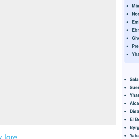
Már
Nod
Emi
Ebr
Ghe
Pre
Yha
Sala
Sue
Yhar
Alca
Dist
El B
Byr
 lore
Yaha