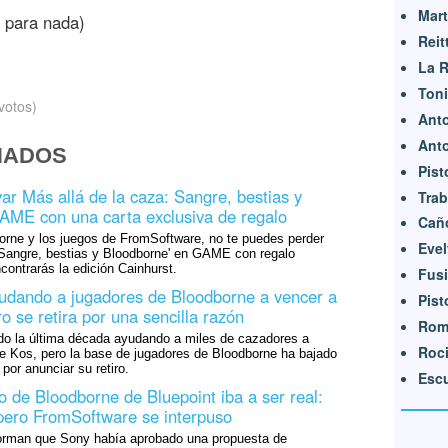
Mart
 para nada)
Reit
La R
Toni
votos)
Ant
Anto
NADOS
Pist
ar Más allá de la caza: Sangre, bestias y
Trab
AME con una carta exclusiva de regalo
Cañ
orne y los juegos de FromSoftware, no te puedes perder
Eve
: Sangre, bestias y Bloodborne' en GAME con regalo
contrarás la edición Cainhurst.
Fusi
udando a jugadores de Bloodborne a vencer a
Pist
ero se retira por una sencilla razón
Rom
 la última década ayudando a miles de cazadores a
Roci
de Kos, pero la base de jugadores de Bloodborne ha bajado
por anunciar su retiro.
Esc
 de Bloodborne de Bluepoint iba a ser real:
pero FromSoftware se interpuso
orman que Sony había aprobado una propuesta de