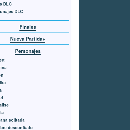
es DLC
sonajes DLC
Finales
Nueva Partida+
Personajes
ert
nna
en
fka
a
ed
lise
la
ana solitaria
bre desconfiado