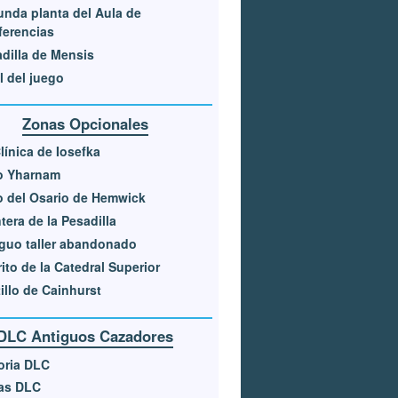
nda planta del Aula de
ferencias
dilla de Mensis
l del juego
Zonas Opcionales
línica de Iosefka
o Yharnam
 del Osario de Hemwick
tera de la Pesadilla
guo taller abandonado
rito de la Catedral Superior
illo de Cainhurst
DLC Antiguos Cazadores
oria DLC
as DLC