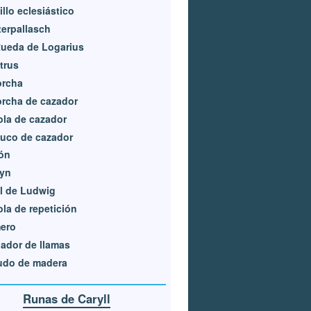
illo eclesiástico
terpallasch
ueda de Logarius
trus
orcha
rcha de cazador
ola de cazador
uco de cazador
ón
lyn
l de Ludwig
ola de repetición
ero
ador de llamas
udo de madera
Runas de Caryll