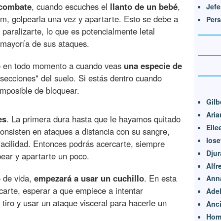
 combate
, cuando escuches el
llanto de un bebé
,
Jef
m, golpearla una vez y apartarte. Esto se debe a
Per
 paralizarte, lo que es potencialmente letal
 mayoría de sus ataques.
to en todo momento a cuando veas
una especie de
secciones" del suelo. Si estás dentro cuando
imposible de bloquear.
Gilb
Aria
es
. La primera dura hasta que le hayamos quitado
Eile
onsisten en ataques a distancia con su sangre,
Iose
acilidad. Entonces podrás acercarte, siempre
Djur
pear y apartarte un poco.
Alfr
o de vida,
empezará a usar un cuchillo
. En esta
Anna
carte, esperar a que empiece a intentar
Adel
 tiro y usar un ataque visceral para hacerle un
Anci
Hom