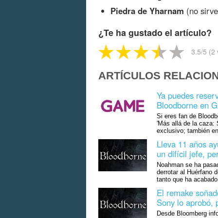
Piedra de Yharnam
(no sirve
¿Te ha gustado el artículo?
3.5
/5 (
2
ARTÍCULOS RELACIO
Ya puedes reserv
Bloodborne en G
Si eres fan de Bloodb
'Más allá de la caza
exclusivo; también en
Lleva 11 años ay
un difícil jefe, p
Noahman se ha pasado
derrotar al Huérfano 
tanto que ha acabado 
El remake soñado
Sony lo aprobó, 
Desde Bloomberg inf