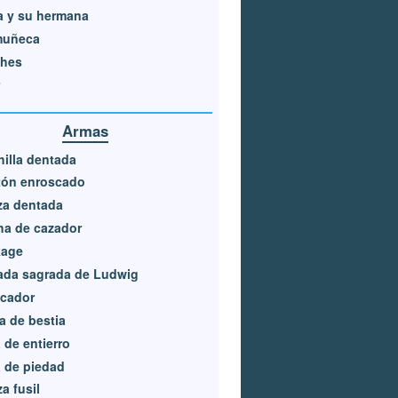
a y su hermana
muñeca
ches
Armas
illa dentada
tón enroscado
za dentada
ha de cazador
kage
ada sagrada de Ludwig
acador
a de bestia
 de entierro
 de piedad
a fusil