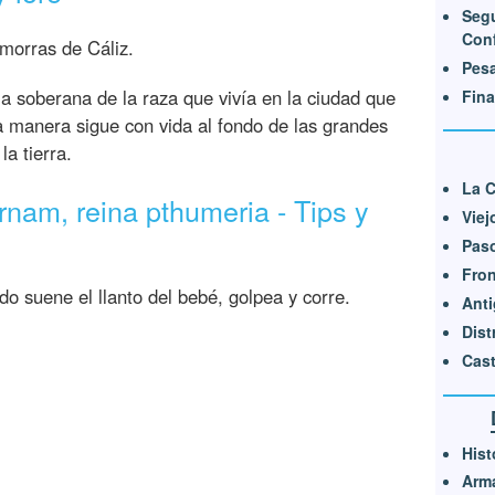
Segu
Con
zmorras de Cáliz.
Pesa
la soberana de la raza que vivía en la ciudad que
Fina
 manera sigue con vida al fondo de las grandes
la tierra.
La C
nam, reina pthumeria - Tips y
Viej
Paso
Fron
o suene el llanto del bebé, golpea y corre.
Anti
Dist
Cast
Hist
Arm