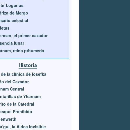
tir Logarius
riza de Mergo
sario celestial
ietas
rman, el primer cazador
sencia lunar
rnam, reina pthumeria
Historia
 de la clínica de Iosefka
ño del Cazador
nam Central
ntarillas de Yharnam
rito de la Catedral
osque Prohibido
genwerth
r'gul, la Aldea Invisible