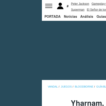
Peter Jackson
Gameplay 
Superman
El Señor de los
PORTADA
Noticias
Análisis
Guías
VANDAL
JUEGOS
BLOODBORNE
GUÍA 
Yharnam, 