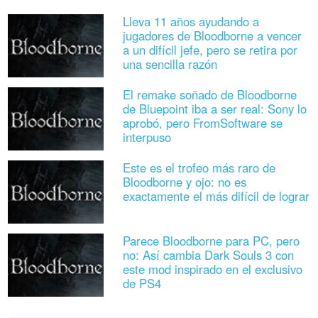
Lleva 11 años ayudando a
jugadores de Bloodborne a vencer
a un difícil jefe, pero se retira por
una sencilla razón
El remake soñado de Bloodborne
de Bluepoint iba a ser real: Sony lo
aprobó, pero FromSoftware se
interpuso
Este es el trofeo más raro de
Bloodborne y ojo: no es
exactamente el más difícil de lograr
Parece Bloodborne para PC, pero
no: Así cambia Dark Souls 3 con
este mod inspirado en el exclusivo
de PS4