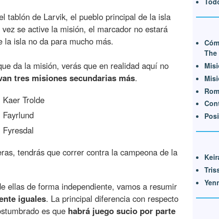
Todo
l tablón de Larvik, el pueblo principal de la isla
 vez se active la misión, el marcador no estará
e la isla no da para mucho más.
Cóm
The 
ue da la misión, verás que en realidad aquí no
Misi
ivan tres misiones secundarias más
.
Misi
Rom
:
Kaer Trolde
Cont
:
Fayrlund
Posi
:
Fyresdal
ras, tendrás que correr contra la campeona de la
Keir
Tris
Yenn
de ellas de forma independiente, vamos a resumir
ente iguales
. La principal diferencia con respecto
acostumbrado es que
habrá juego sucio por parte