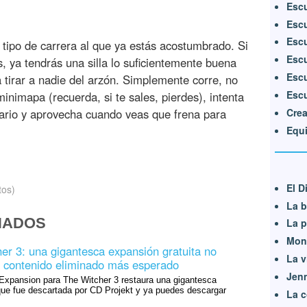
Escu
Escu
Escu
 tipo de carrera al que ya estás acostumbrado. Si
Escu
, ya tendrás una silla lo suficientemente buena
Escu
a tirar a nadie del arzón. Simplemente corre, no
Escu
minimapa (recuerda, si te sales, pierdes), intenta
Crea
ario y aprovecha cuando veas que frena para
Equi
El D
tos)
La b
NADOS
La p
Mons
er 3: una gigantesca expansión gratuita no
La v
 el contenido eliminado más esperado
Jen
xpansion para The Witcher 3 restaura una gigantesca
ue fue descartada por CD Projekt y ya puedes descargar
La c