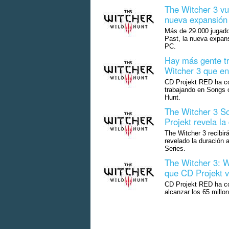
The Witcher 3 vu
nueva expansión
Más de 29.000 jugado
Past, la nueva expan
PC.
Hay más gente t
Witcher 3 que en 
CD Projekt RED ha co
trabajando en Songs o
Hunt.
The Witcher 3 So
Projekt revela l
The Witcher 3 recibir
revelado la duración
Series.
The Witcher 3: W
que CD Projekt v
CD Projekt RED ha co
alcanzar los 65 millo