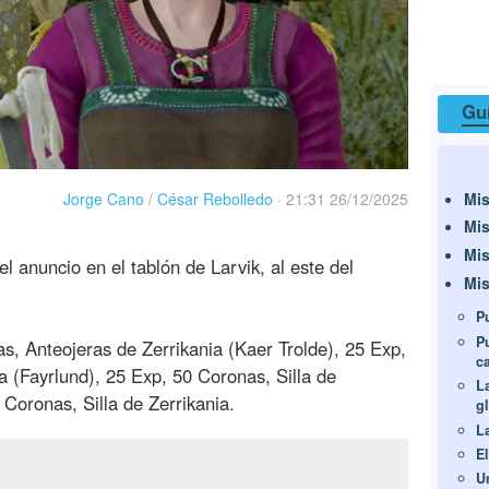
Guí
Mis
Jorge Cano
/
César Rebolledo
·
21:31 26/12/2025
Mis
Mis
l anuncio en el tablón de Larvik, al este del
Mis
P
P
, Anteojeras de Zerrikania (Kaer Trolde), 25 Exp,
c
a (Fayrlund), 25 Exp, 50 Coronas, Silla de
L
 Coronas, Silla de Zerrikania.
gl
L
E
U