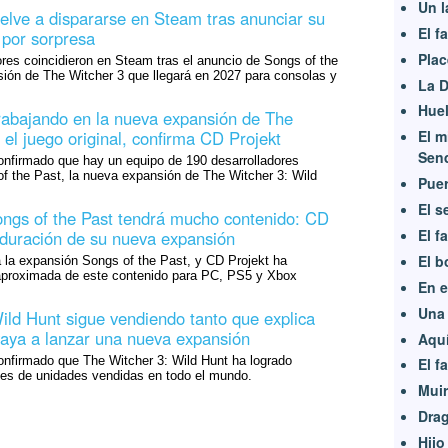
Un l
elve a dispararse en Steam tras anunciar su
El f
 por sorpresa
Plac
res coincidieron en Steam tras el anuncio de Songs of the
sión de The Witcher 3 que llegará en 2027 para consolas y
La 
Huel
rabajando en la nueva expansión de The
el juego original, confirma CD Projekt
El m
Sen
nfirmado que hay un equipo de 190 desarrolladores
f the Past, la nueva expansión de The Witcher 3: Wild
Puer
El s
ngs of the Past tendrá mucho contenido: CD
El f
a duración de su nueva expansión
El b
á la expansión Songs of the Past, y CD Projekt ha
 aproximada de este contenido para PC, PS5 y Xbox
En e
Una 
ild Hunt sigue vendiendo tanto que explica
aya a lanzar una nueva expansión
Aquí
nfirmado que The Witcher 3: Wild Hunt ha logrado
El f
nes de unidades vendidas en todo el mundo.
Muir
Dra
Hijo