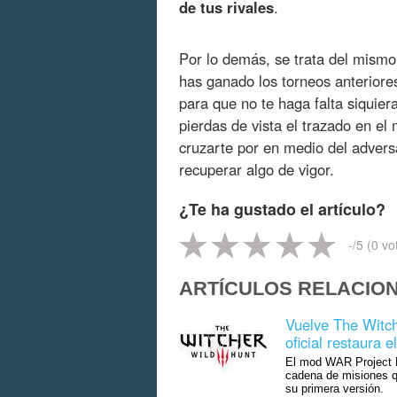
de tus rivales
.
Por lo demás, se trata del mismo
has ganado los torneos anteriores
para que no te haga falta siquier
pierdas de vista el trazado en el 
cruzarte por en medio del advers
recuperar algo de vigor.
¿Te ha gustado el artículo?
-
/5 (
0
vo
ARTÍCULOS RELACIO
Vuelve The Witch
oficial restaura
El mod WAR Project E
cadena de misiones q
su primera versión.