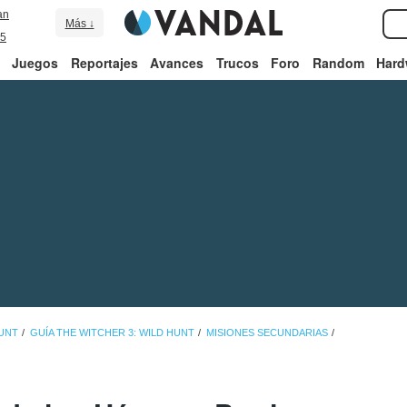
an
Más ↓
5
Juegos
Reportajes
Avances
Trucos
Foro
Random
Hard
HUNT
GUÍA THE WITCHER 3: WILD HUNT
MISIONES SECUNDARIAS