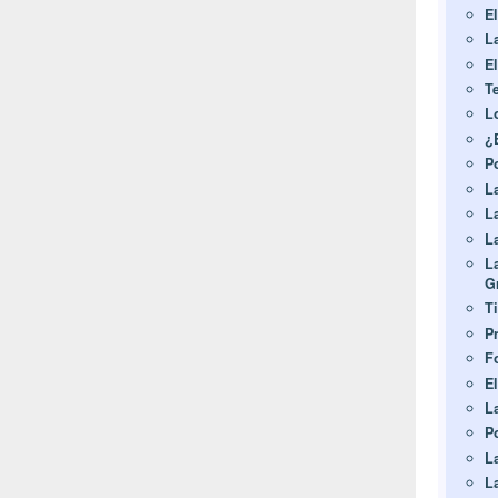
El
L
E
T
L
¿
P
L
L
L
L
G
T
P
Fo
E
L
P
L
L