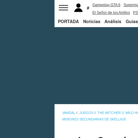
Gameplay GTA 6
Superm
El Señor de los Anillos
PS
PORTADA
Noticias
Análisis
Guías
VANDAL
JUEGOS
THE WITCHER 3: WILD 
MISIONES SECUNDARIAS DE SKELLIGE