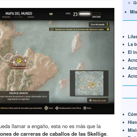
G
Mis
Lila
La b
El i
Acto
Acto
Acto 
Cóm
Hist
ueda llamar a engaño, esta no es más que la
Misi
ones de carreras de caballos de las Skellige
.