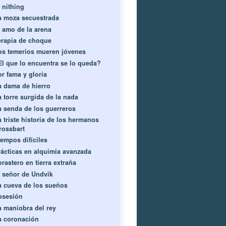
 nithing
a moza secuestrada
l amo de la arena
erapia de choque
os temerios mueren jóvenes
El que lo encuentra se lo queda?
or fama y gloria
a dama de hierro
a torre surgida de la nada
a senda de los guerreros
a triste historia de los hermanos
rossbart
iempos difíciles
rácticas en alquimia avanzada
rastero en tierra extraña
l señor de Undvik
a cueva de los sueños
osesión
a maniobra del rey
a coronación