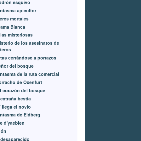
adrón esquivo
antasma apicultor
eres mortales
Dama Blanca
las misteriosas
isterio de los asesinatos de
deros
tas cerrándose a portazos
eñor del bosque
antasma de la ruta comercial
orracho de Oxenfurt
l corazón del bosque
extraña bestia
 llega el novio
antasma de Eldberg
e d'yaeblen
gón
 desaparecido