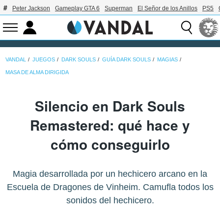
Peter Jackson
Gameplay GTA 6
Superman
El Señor de los Anillos
PS5
VANDAL
JUEGOS
DARK SOULS
GUÍA DARK SOULS
MAGIAS
MASA DE ALMA DIRIGIDA
Silencio en Dark Souls
Remastered: qué hace y
cómo conseguirlo
Magia desarrollada por un hechicero arcano en la
Escuela de Dragones de Vinheim. Camufla todos los
sonidos del hechicero.