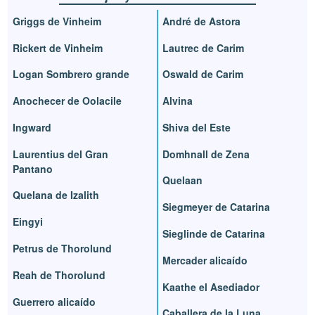
Griggs de Vinheim
André de Astora
Rickert de Vinheim
Lautrec de Carim
Logan Sombrero grande
Oswald de Carim
Anochecer de Oolacile
Alvina
Ingward
Shiva del Este
Laurentius del Gran
Domhnall de Zena
Pantano
Quelaan
Quelana de Izalith
Siegmeyer de Catarina
Eingyi
Sieglinde de Catarina
Petrus de Thorolund
Mercader alicaído
Reah de Thorolund
Kaathe el Asediador
Guerrero alicaído
Caballera de la Luna