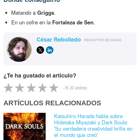
Matando a
Griggs
.
En un cofre en la
Fortaleza de Sen
.
César Rebolledo
REDACTOR DE GUÍAS
¿Te ha gustado el artículo?
-
/5 (
0
votos)
ARTÍCULOS RELACIONADOS
Katsuhiro Harada habla sobre
Hidetaka Miyazaki y Dark Souls:
'Su verdadera creatividad brilla en
el mundo que creó'