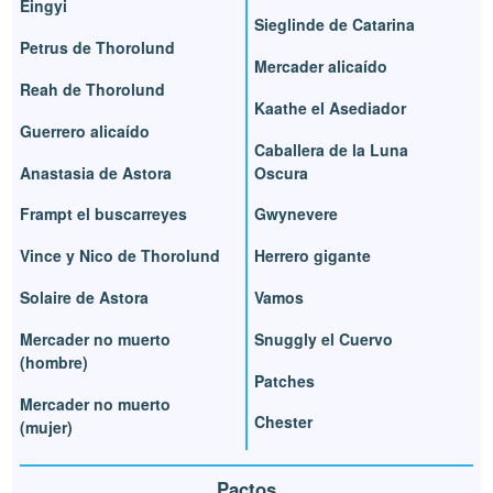
Eingyi
Sieglinde de Catarina
Petrus de Thorolund
Mercader alicaído
Reah de Thorolund
Kaathe el Asediador
Guerrero alicaído
Caballera de la Luna
Anastasia de Astora
Oscura
Frampt el buscarreyes
Gwynevere
Vince y Nico de Thorolund
Herrero gigante
Solaire de Astora
Vamos
Mercader no muerto
Snuggly el Cuervo
(hombre)
Patches
Mercader no muerto
Chester
(mujer)
Pactos