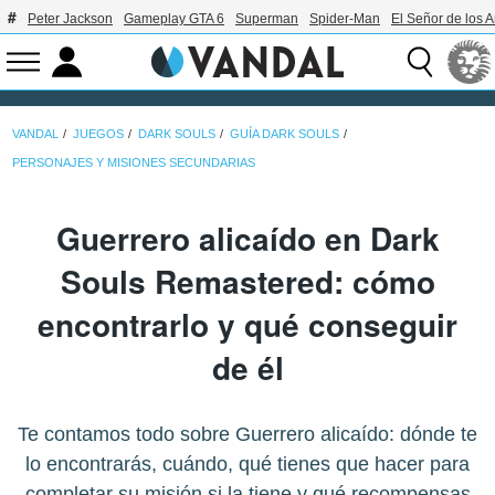
Peter Jackson
Gameplay GTA 6
Superman
Spider-Man
El Señor de los A
VANDAL
JUEGOS
DARK SOULS
GUÍA DARK SOULS
PERSONAJES Y MISIONES SECUNDARIAS
Guerrero alicaído en Dark
Souls Remastered: cómo
encontrarlo y qué conseguir
de él
Te contamos todo sobre Guerrero alicaído: dónde te
lo encontrarás, cuándo, qué tienes que hacer para
completar su misión si la tiene y qué recompensas