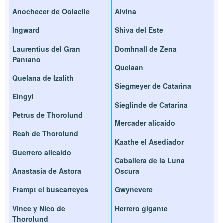
Anochecer de Oolacile
Alvina
Ingward
Shiva del Este
Laurentius del Gran
Domhnall de Zena
Pantano
Quelaan
Quelana de Izalith
Siegmeyer de Catarina
Eingyi
Sieglinde de Catarina
Petrus de Thorolund
Mercader alicaído
Reah de Thorolund
Kaathe el Asediador
Guerrero alicaído
Caballera de la Luna
Anastasia de Astora
Oscura
Frampt el buscarreyes
Gwynevere
Vince y Nico de
Herrero gigante
Thorolund