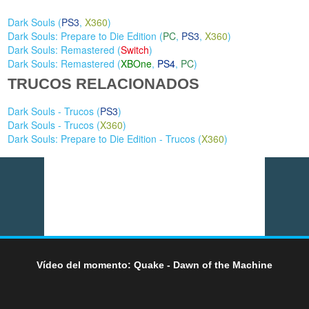
Dark Souls (
PS3
,
X360
)
Dark Souls: Prepare to Die Edition (
PC
,
PS3
,
X360
)
Dark Souls: Remastered (
Switch
)
Dark Souls: Remastered (
XBOne
,
PS4
,
PC
)
TRUCOS RELACIONADOS
Dark Souls - Trucos (
PS3
)
Dark Souls - Trucos (
X360
)
Dark Souls: Prepare to Die Edition - Trucos (
X360
)
Vídeo del momento: Quake - Dawn of the Machine