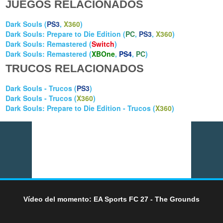
JUEGOS RELACIONADOS
Dark Souls (
PS3
,
X360
)
Dark Souls: Prepare to Die Edition (
PC
,
PS3
,
X360
)
Dark Souls: Remastered (
Switch
)
Dark Souls: Remastered (
XBOne
,
PS4
,
PC
)
TRUCOS RELACIONADOS
Dark Souls - Trucos (
PS3
)
Dark Souls - Trucos (
X360
)
Dark Souls: Prepare to Die Edition - Trucos (
X360
)
Vídeo del momento: EA Sports FC 27 - The Grounds