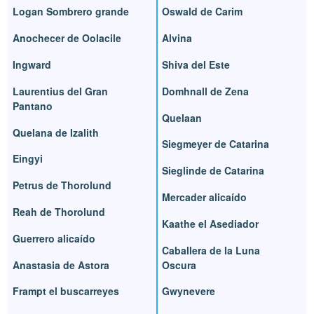
Logan Sombrero grande
Oswald de Carim
Anochecer de Oolacile
Alvina
Ingward
Shiva del Este
Laurentius del Gran
Domhnall de Zena
Pantano
Quelaan
Quelana de Izalith
Siegmeyer de Catarina
Eingyi
Sieglinde de Catarina
Petrus de Thorolund
Mercader alicaído
Reah de Thorolund
Kaathe el Asediador
Guerrero alicaído
Caballera de la Luna
Anastasia de Astora
Oscura
Frampt el buscarreyes
Gwynevere