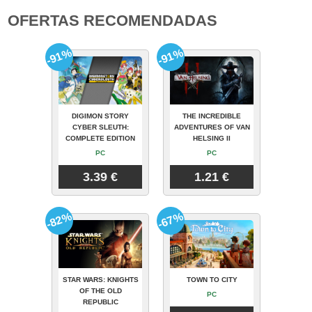
OFERTAS RECOMENDADAS
-91%
-91%
DIGIMON STORY
THE INCREDIBLE
CYBER SLEUTH:
ADVENTURES OF VAN
COMPLETE EDITION
HELSING II
PC
PC
3.39 €
1.21 €
-82%
-67%
STAR WARS: KNIGHTS
TOWN TO CITY
OF THE OLD
PC
REPUBLIC