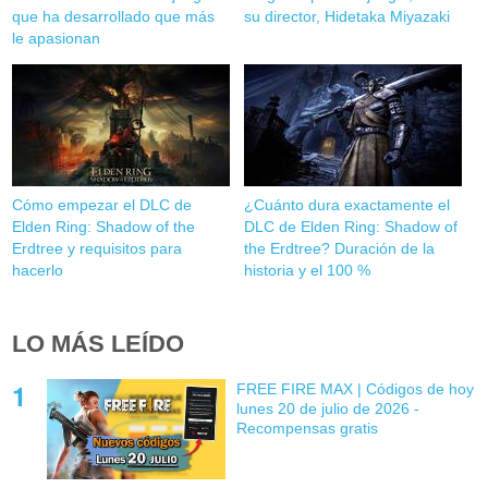
que ha desarrollado que más
su director, Hidetaka Miyazaki
le apasionan
Cómo empezar el DLC de
¿Cuánto dura exactamente el
Elden Ring: Shadow of the
DLC de Elden Ring: Shadow of
Erdtree y requisitos para
the Erdtree? Duración de la
hacerlo
historia y el 100 %
LO MÁS LEÍDO
FREE FIRE MAX | Códigos de hoy
lunes 20 de julio de 2026 -
Recompensas gratis