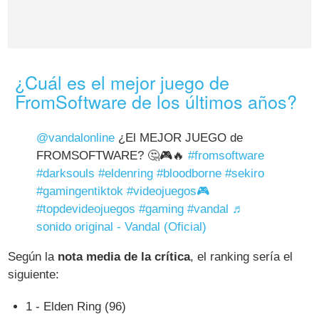
¿Cuál es el mejor juego de
FromSoftware de los últimos años?
@vandalonline
¿El MEJOR JUEGO de
FROMSOFTWARE? 🤔🎮🔥
#fromsoftware
#darksouls
#eldenring
#bloodborne
#sekiro
#gamingentiktok
#videojuegos🎮
#topdevideojuegos
#gaming
#vandal
♬
sonido original - Vandal (Oficial)
Según la
nota media de la crítica
, el ranking sería el
siguiente:
1 - Elden Ring (96)