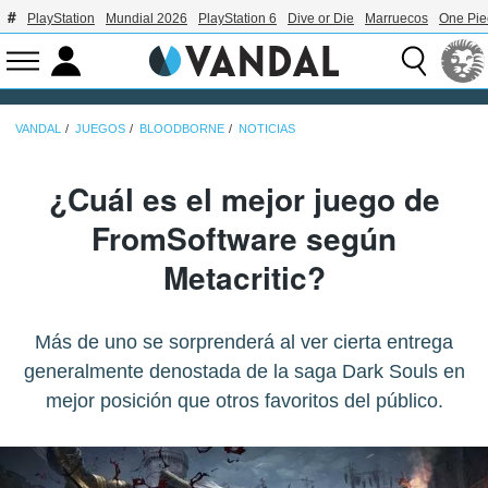
PlayStation
Mundial 2026
PlayStation 6
Dive or Die
Marruecos
One Pie
VANDAL
JUEGOS
BLOODBORNE
NOTICIAS
¿Cuál es el mejor juego de
FromSoftware según
Metacritic?
Más de uno se sorprenderá al ver cierta entrega
generalmente denostada de la saga Dark Souls en
mejor posición que otros favoritos del público.