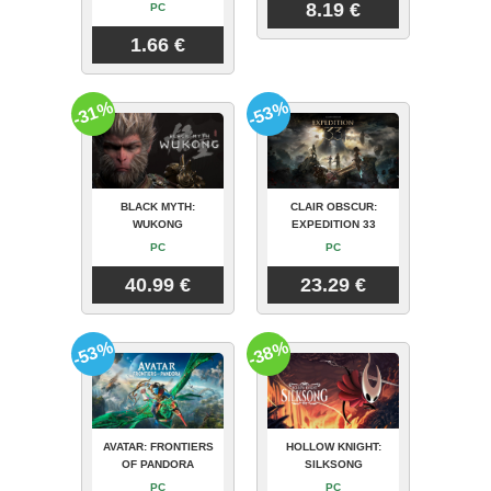
8.19 €
PC
1.66 €
-31%
-53%
BLACK MYTH:
CLAIR OBSCUR:
WUKONG
EXPEDITION 33
PC
PC
40.99 €
23.29 €
-53%
-38%
AVATAR: FRONTIERS
HOLLOW KNIGHT:
OF PANDORA
SILKSONG
PC
PC