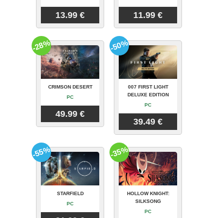
13.99 €
11.99 €
-28%
-50%
CRIMSON DESERT
007 FIRST LIGHT
DELUXE EDITION
PC
PC
49.99 €
39.49 €
-55%
-35%
STARFIELD
HOLLOW KNIGHT:
SILKSONG
PC
PC