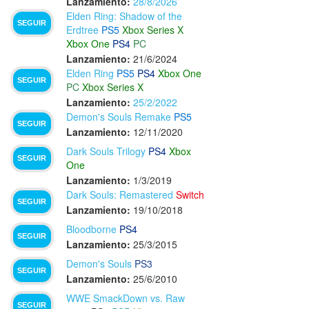
Lanzamiento:
28/8/2026
Elden Ring: Shadow of the
SEGUIR
Erdtree
PS5
Xbox Series X
Xbox One
PS4
PC
Lanzamiento:
21/6/2024
Elden Ring
PS5
PS4
Xbox One
SEGUIR
PC
Xbox Series X
Lanzamiento:
25/2/2022
Demon's Souls Remake
PS5
SEGUIR
Lanzamiento:
12/11/2020
Dark Souls Trilogy
PS4
Xbox
SEGUIR
One
Lanzamiento:
1/3/2019
Dark Souls: Remastered
Switch
SEGUIR
Lanzamiento:
19/10/2018
Bloodborne
PS4
SEGUIR
Lanzamiento:
25/3/2015
Demon's Souls
PS3
SEGUIR
Lanzamiento:
25/6/2010
WWE SmackDown vs. Raw
SEGUIR