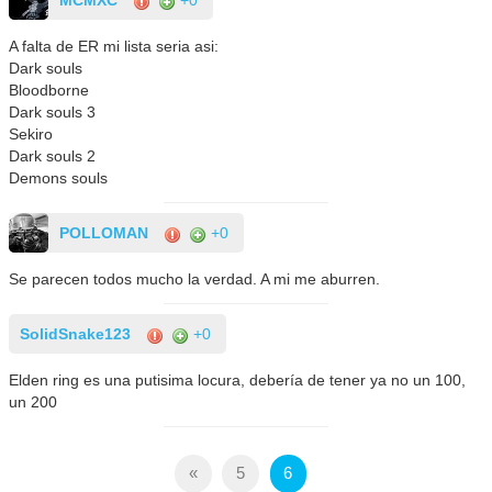
MCMXC
+0
A falta de ER mi lista seria asi:
Dark souls
Bloodborne
Dark souls 3
Sekiro
Dark souls 2
Demons souls
POLLOMAN
+0
Se parecen todos mucho la verdad. A mi me aburren.
SolidSnake123
+0
Elden ring es una putisima locura, debería de tener ya no un 100,
un 200
«
5
6