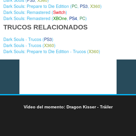
Dark Souls: Prepare to Die Edition (
PC
,
PS3
,
X360
)
Dark Souls: Remastered (
Switch
)
Dark Souls: Remastered (
XBOne
,
PS4
,
PC
)
TRUCOS RELACIONADOS
Dark Souls - Trucos (
PS3
)
Dark Souls - Trucos (
X360
)
Dark Souls: Prepare to Die Edition - Trucos (
X360
)
Vídeo del momento: Dragon Kisser - Tráiler