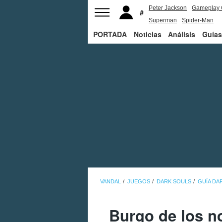
Peter Jackson
Gameplay 
Superman
Spider-Man
PORTADA
Noticias
Análisis
Guías
VANDAL
JUEGOS
DARK SOULS
GUÍA DA
Burgo de los no