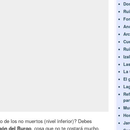
Dom
Ru
For
An
Arc
Cue
Rui
Iza
La
La 
El 
Lag
Ref
par
Mun
Hor
o de los no muertos (nivel inferior)? Debes
Jar
agón del Burgo
, cosa que no te costará mucho.