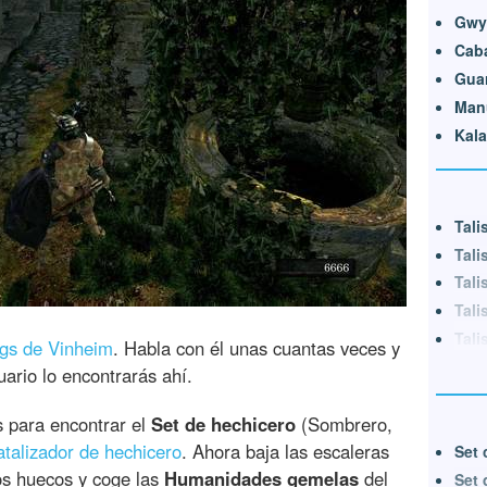
Gwyn
Caba
Guar
Manu
Kala
Tal
Tali
Tali
Tali
Tali
gs de Vinheim
. Habla con él unas cuantas veces y
ario lo encontrarás ahí.
s para encontrar el
Set de hechicero
(Sombrero,
talizador de hechicero
. Ahora baja las escaleras
Set 
os huecos y coge las
Humanidades gemelas
del
Set 