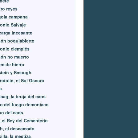
nete
ro reyes
gola campana
onio Salvaje
arga incesante
ón boquiabierto
onio ciempiés
gón no muerto
m de hierro
stein y Smough
dolin, el Sol Oscuro
a
aag, la bruja del caos
o del fuego demoníaco
o del caos
, el Rey del Cementerio
h, el descamado
cilla, la mestiza