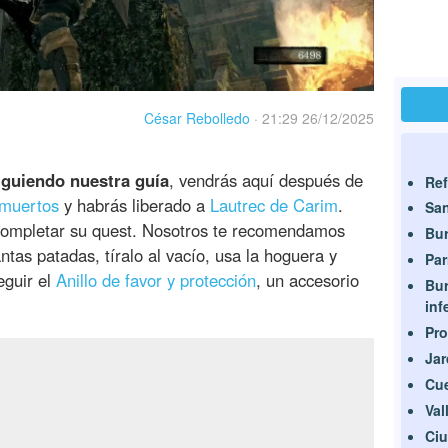
César Rebolledo
·
21:29 26/12/2025
iguiendo nuestra guía
, vendrás aquí después de
Ref
 muertos
y habrás liberado a
Lautrec de Carim
.
San
 completar su quest. Nosotros te recomendamos
Bur
tas patadas, tíralo al vacío, usa la hoguera y
Par
eguir el
Anillo de favor y protección
, un accesorio
Bur
inf
Pro
Jar
Cu
Val
Ciu