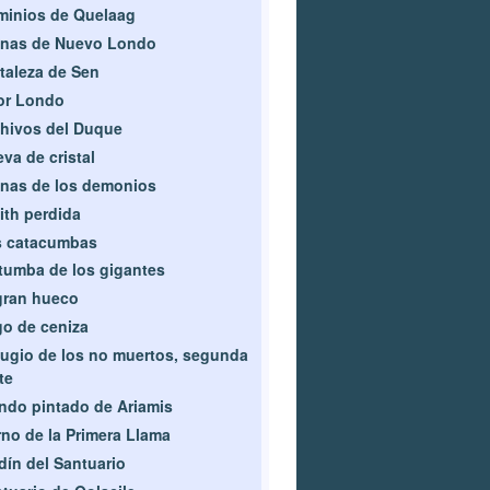
inios de Quelaag
inas de Nuevo Londo
taleza de Sen
or Londo
hivos del Duque
va de cristal
nas de los demonios
lith perdida
s catacumbas
tumba de los gigantes
gran hueco
o de ceniza
ugio de los no muertos, segunda
te
do pintado de Ariamis
no de la Primera Llama
dín del Santuario