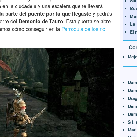
San
en la ciudadela y una escalera que te llevará
Bos
la parte del puente por la que llegaste
y podrás
Mun
torre del
Demonio de Tauro
. Esta puerta se abre
La 
camos cómo conseguir en la
Parroquia de los no
El 
Con
Mej
Demo
Dem
Drag
Demo
Demo
Sif,
Mar