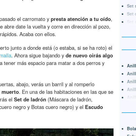
Set 
Set 
, pasado el carromato y
presta atención a tu oído
,
Set 
 abre date la vuelta y corre en dirección al pozo,
rápidos. Acaba con ellos.
rto junto a donde está (o estaba, si se ha roto) el
alla
. Ahora sigue bajando y
de nuevo oirás algo
ara tener más espacio para matar a dos perros y
Anil
Anil
Anil
ertas, abajo, verás un barril y al romperlo
Anil
o muerto
. En una de las habitaciones en las que se
Anil
rás el
Set de ladrón
(Máscara de ladrón,
uero negro y Botas cuero negro) y el
Escudo
Bola