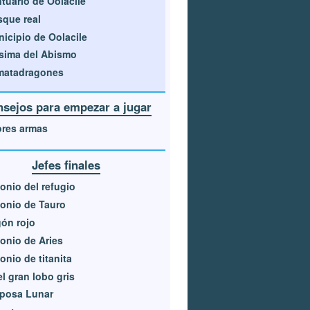
tuario de Oolacile
que real
icipio de Oolacile
sima del Abismo
matadragones
sejos para empezar a jugar
ores armas
Jefes finales
nio del refugio
onio de Tauro
ón rojo
nio de Aries
nio de titanita
 el gran lobo gris
iposa Lunar