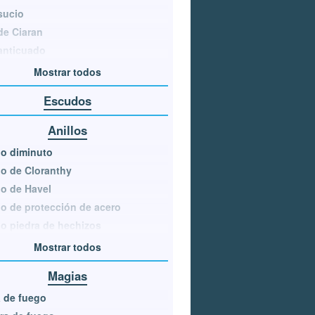
sucio
de Ciaran
anticuado
Mostrar todos
Escudos
Anillos
lo diminuto
lo de Cloranthy
lo de Havel
lo de protección de acero
lo piedra de hechizos
Mostrar todos
Magias
 de fuego