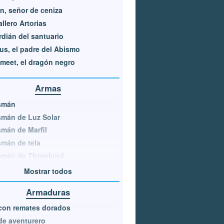
, señor de ceniza
llero Artorias
dián del santuario
s, el padre del Abismo
meet, el dragón negro
Armas
ismán
smán de Luz Solar
smán de Marfil
smán de tela
smán de Thorolund
Mostrar todos
Armaduras
con remates dorados
de aventurero