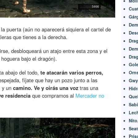
Moli
Cuat
Gár
Dem
 la puerta (aún no aparecerá siquiera el cartel de
Desc
leras que tienes a la derecha.
Drag
Dem
irse, desbloqueará un atajo entre esta zona y el
Dra
 hoguera bajo el dragón).
Gole
ta abajo del todo,
te atacarán varios perros,
Orn
espejada, fíjate que hay un pozo junto a las
Gwyn
, y un
camino. Ve y oirás una voz
tras una
Hidr
ve residencia
que compramos al
Mercader no
Quel
Sabi
Lech
Nito
Seat
Pris