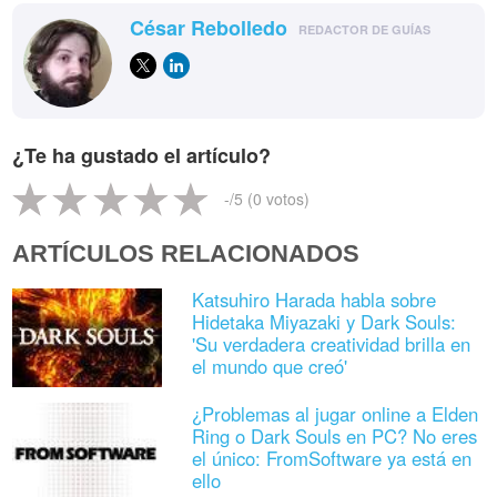
César Rebolledo
REDACTOR DE GUÍAS
¿Te ha gustado el artículo?
-
/5 (
0
votos)
ARTÍCULOS RELACIONADOS
Katsuhiro Harada habla sobre
Hidetaka Miyazaki y Dark Souls:
'Su verdadera creatividad brilla en
el mundo que creó'
¿Problemas al jugar online a Elden
Ring o Dark Souls en PC? No eres
el único: FromSoftware ya está en
ello