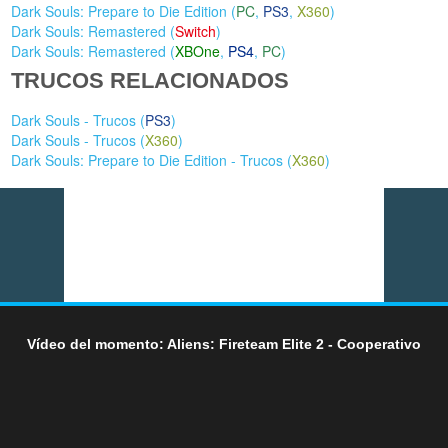
Dark Souls: Prepare to Die Edition (
PC
,
PS3
,
X360
)
Dark Souls: Remastered (
Switch
)
Dark Souls: Remastered (
XBOne
,
PS4
,
PC
)
TRUCOS RELACIONADOS
Dark Souls - Trucos (
PS3
)
Dark Souls - Trucos (
X360
)
Dark Souls: Prepare to Die Edition - Trucos (
X360
)
Vídeo del momento: Aliens: Fireteam Elite 2 - Cooperativo