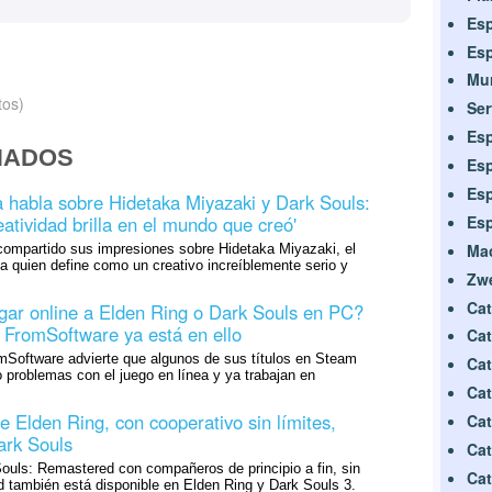
Es
Esp
Mu
tos)
Ser
Esp
NADOS
Es
Esp
 habla sobre Hidetaka Miyazaki y Dark Souls:
atividad brilla en el mundo que creó'
Es
Ma
compartido sus impresiones sobre Hidetaka Miyazaki, el
a quien define como un creativo increíblemente serio y
Zw
Cat
gar online a Elden Ring o Dark Souls en PC?
: FromSoftware ya está en ello
Cat
omSoftware advierte que algunos de sus títulos en Steam
Cat
problemas con el juego en línea y ya trabajan en
Cat
e Elden Ring, con cooperativo sin límites,
Cat
ark Souls
Cat
ouls: Remastered con compañeros de principio a fin, sin
Cat
d también está disponible en Elden Ring y Dark Souls 3.