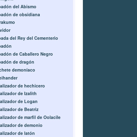
padón del Abismo
adón de obsidiana
rakumo
vidor
ada del Rey del Cementerio
padón
adón de Caballero Negro
padón de dragón
chete demoníaco
eihander
alizador de hechicero
alizador de Izalith
alizador de Logan
alizador de Beatriz
alizador de marfil de Oolacile
alizador de demonio
alizador de latón