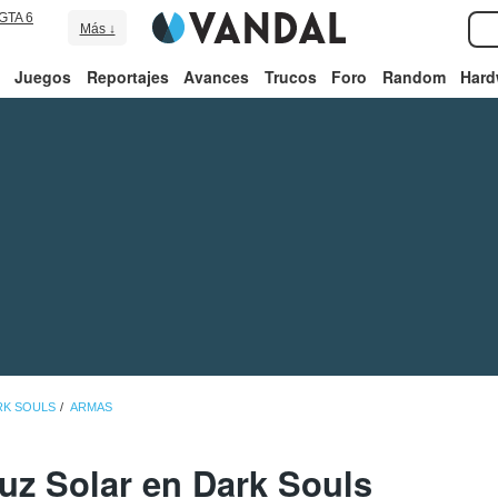
GTA 6
Más ↓
Juegos
Reportajes
Avances
Trucos
Foro
Random
Hard
RK SOULS
ARMAS
uz Solar en Dark Souls