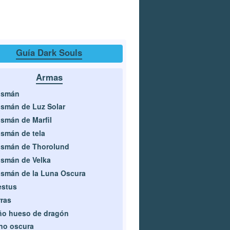
Guía Dark Souls
Armas
ismán
ismán de Luz Solar
ismán de Marfil
ismán de tela
ismán de Thorolund
ismán de Velka
ismán de la Luna Oscura
estus
ras
ño hueso de dragón
no oscura