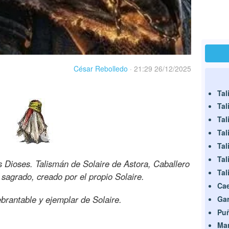
César Rebolledo
·
21:29 26/12/2025
Tal
Tal
Tal
Tal
Tal
Tal
s Dioses. Talismán de Solaire de Astora, Caballero
Tal
 sagrado, creado por el propio Solaire.
Ca
ebrantable y ejemplar de Solaire.
Gar
Pu
Ma