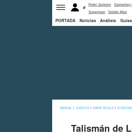
Peter Jackson
Gameplay 
Superman
Spider-Man
PORTADA
Noticias
Análisis
Guías
VANDAL
JUEGOS
DARK SOULS
GUÍA DA
Talismán de L