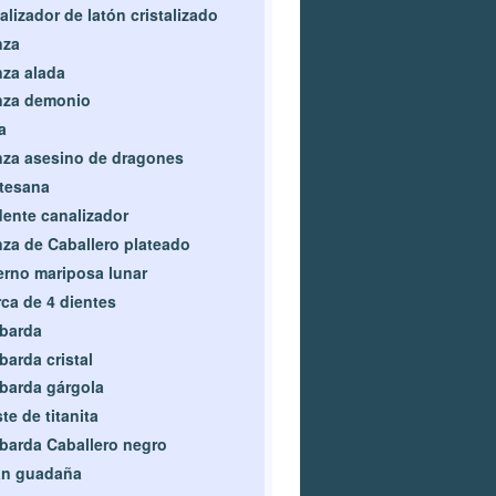
alizador de latón cristalizado
nza
za alada
nza demonio
a
za asesino de dragones
tesana
dente canalizador
za de Caballero plateado
rno mariposa lunar
ca de 4 dientes
barda
barda cristal
barda gárgola
te de titanita
barda Caballero negro
an guadaña