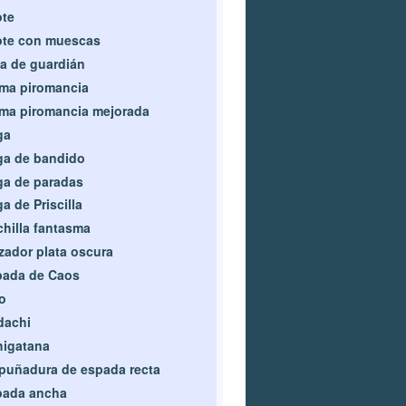
ote
ote con muescas
a de guardián
ma piromancia
ma piromancia mejorada
ga
ga de bandido
a de paradas
a de Priscilla
hilla fantasma
zador plata oscura
pada de Caos
to
dachi
higatana
uñadura de espada recta
pada ancha