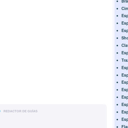
Bra
Cim
Esp
Esp
Esp
Sho
Cl
Esp
Tra
Esp
Esp
Esp
Esp
Esp
Esp
o
Esp
REDACTOR DE GUÍAS
Esp
Fla