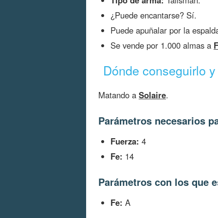
Tipo de arma:
Talismán.
¿Puede encantarse? Sí.
Puede apuñalar por la espald
Se vende por 1.000 almas a
Dónde conseguirlo y 
Matando a
Solaire
.
Parámetros necesarios pa
Fuerza:
4
Fe:
14
Parámetros con los que e
Fe:
A