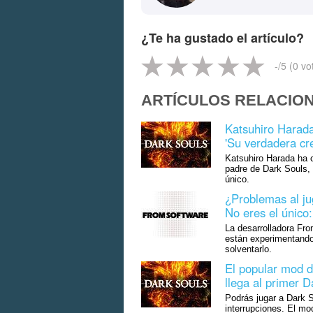
¿Te ha gustado el artículo?
-
/5 (
0
vo
ARTÍCULOS RELACIO
Katsuhiro Harada
'Su verdadera cre
Katsuhiro Harada ha 
padre de Dark Souls, 
único.
¿Problemas al ju
No eres el único
La desarrolladora Fr
están experimentando 
solventarlo.
El popular mod d
llega al primer D
Podrás jugar a Dark S
interrupciones. El mo