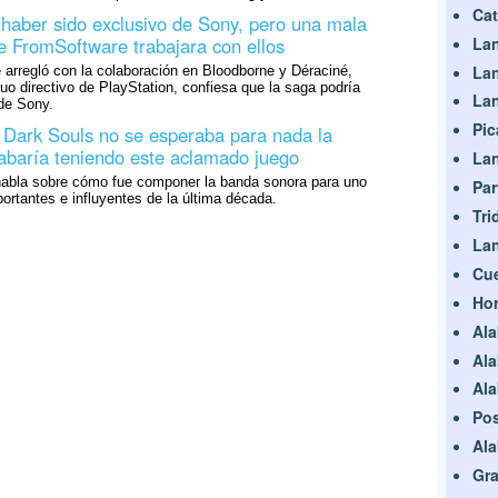
Cat
haber sido exclusivo de Sony, pero una mala
ue FromSoftware trabajara con ellos
La
Lan
 arregló con la colaboración en Bloodborne y Déraciné,
uo directivo de PlayStation, confiesa que la saga podría
La
de Sony.
Pic
 Dark Souls no se esperaba para nada la
cabaría teniendo este aclamado juego
Lan
abla sobre cómo fue componer la banda sonora para uno
Par
portantes e influyentes de la última década.
Tri
Lan
Cue
Hor
Ala
Ala
Ala
Pos
Ala
Gr