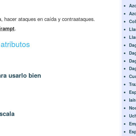
Az
Az
a, hacer ataques en caída y contraataques.
Col
Frampt
.
Lla
Lla
atributos
Da
Da
Dag
Dag
ra usarlo bien
Cuc
Tra
Es
Iai
No
scala
Uc
Emp
Es