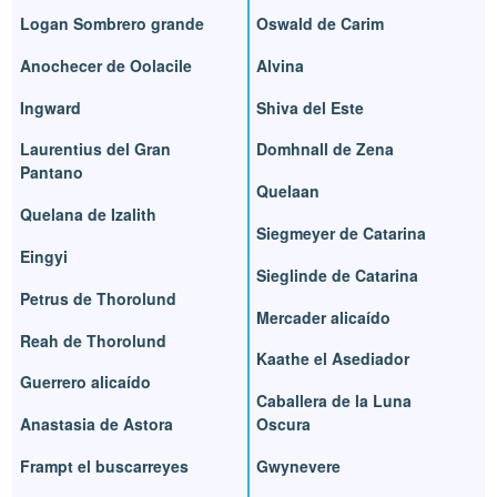
Logan Sombrero grande
Oswald de Carim
Anochecer de Oolacile
Alvina
Ingward
Shiva del Este
Laurentius del Gran
Domhnall de Zena
Pantano
Quelaan
Quelana de Izalith
Siegmeyer de Catarina
Eingyi
Sieglinde de Catarina
Petrus de Thorolund
Mercader alicaído
Reah de Thorolund
Kaathe el Asediador
Guerrero alicaído
Caballera de la Luna
Anastasia de Astora
Oscura
Frampt el buscarreyes
Gwynevere