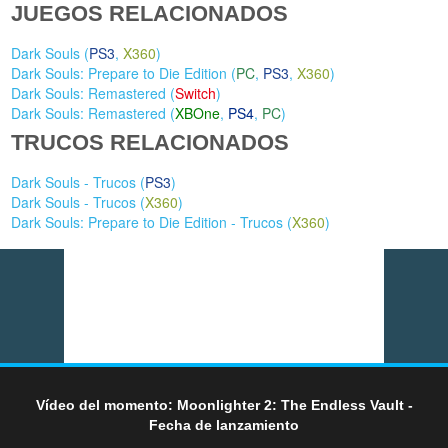
JUEGOS RELACIONADOS
Dark Souls (
PS3
,
X360
)
Dark Souls: Prepare to Die Edition (
PC
,
PS3
,
X360
)
Dark Souls: Remastered (
Switch
)
Dark Souls: Remastered (
XBOne
,
PS4
,
PC
)
TRUCOS RELACIONADOS
Dark Souls - Trucos (
PS3
)
Dark Souls - Trucos (
X360
)
Dark Souls: Prepare to Die Edition - Trucos (
X360
)
Vídeo del momento: Moonlighter 2: The Endless Vault -
Fecha de lanzamiento