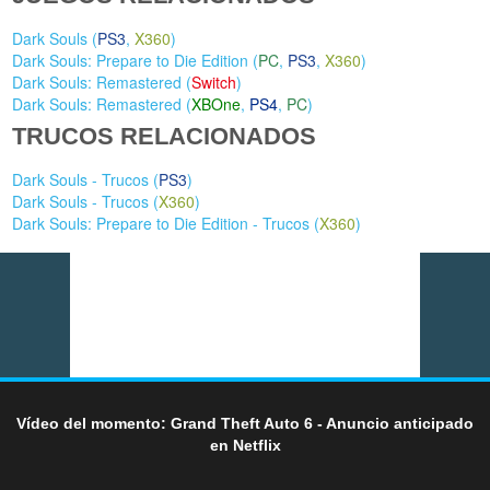
Dark Souls (
PS3
,
X360
)
Dark Souls: Prepare to Die Edition (
PC
,
PS3
,
X360
)
Dark Souls: Remastered (
Switch
)
Dark Souls: Remastered (
XBOne
,
PS4
,
PC
)
TRUCOS RELACIONADOS
Dark Souls - Trucos (
PS3
)
Dark Souls - Trucos (
X360
)
Dark Souls: Prepare to Die Edition - Trucos (
X360
)
Vídeo del momento: Grand Theft Auto 6 - Anuncio anticipado
en Netflix