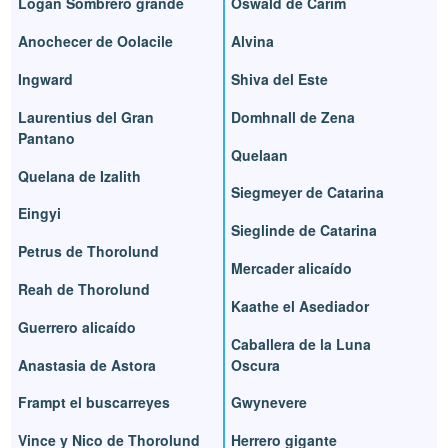
Logan Sombrero grande
Oswald de Carim
Anochecer de Oolacile
Alvina
Ingward
Shiva del Este
Laurentius del Gran
Domhnall de Zena
Pantano
Quelaan
Quelana de Izalith
Siegmeyer de Catarina
Eingyi
Sieglinde de Catarina
Petrus de Thorolund
Mercader alicaído
Reah de Thorolund
Kaathe el Asediador
Guerrero alicaído
Caballera de la Luna
Anastasia de Astora
Oscura
Frampt el buscarreyes
Gwynevere
Vince y Nico de Thorolund
Herrero gigante