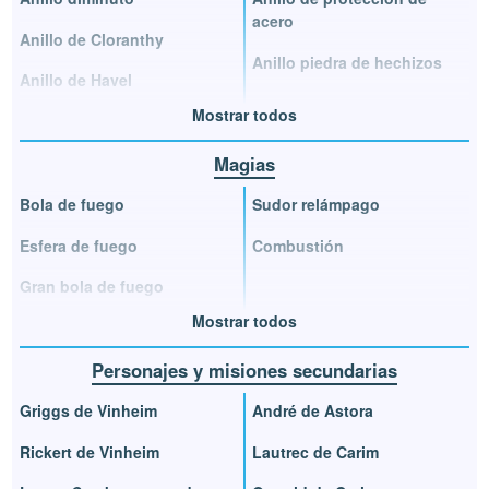
acero
Anillo de Cloranthy
Anillo piedra de hechizos
Anillo de Havel
Mostrar todos
Magias
Bola de fuego
Sudor relámpago
Esfera de fuego
Combustión
Gran bola de fuego
Mostrar todos
Personajes y misiones secundarias
Griggs de Vinheim
André de Astora
Rickert de Vinheim
Lautrec de Carim