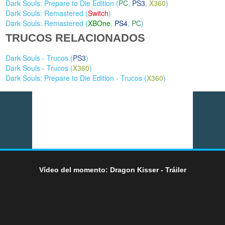
Dark Souls: Prepare to Die Edition (
PC
,
PS3
,
X360
)
Dark Souls: Remastered (
Switch
)
Dark Souls: Remastered (
XBOne
,
PS4
,
PC
)
TRUCOS RELACIONADOS
Dark Souls - Trucos (
PS3
)
Dark Souls - Trucos (
X360
)
Dark Souls: Prepare to Die Edition - Trucos (
X360
)
Vídeo del momento: Dragon Kisser - Tráiler