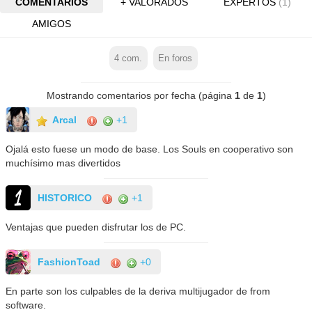
COMENTARIOS
+ VALORADOS
EXPERTOS
(1)
AMIGOS
4
com.
En foros
Mostrando comentarios por fecha (página
1
de
1
)
Arcal
+1
Ojalá esto fuese un modo de base. Los Souls en cooperativo son
muchísimo mas divertidos
HISTORICO
+1
Ventajas que pueden disfrutar los de PC.
FashionToad
+0
En parte son los culpables de la deriva multijugador de from
software.