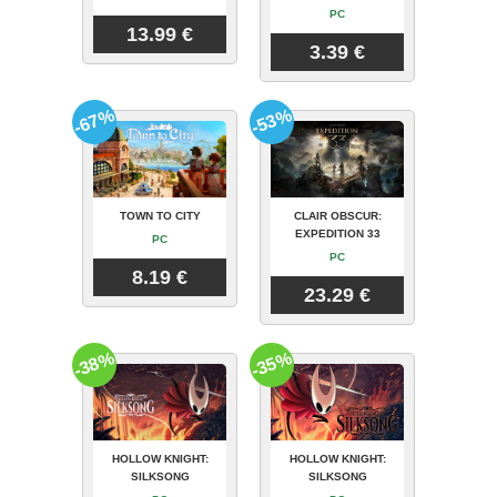
PC
13.99 €
3.39 €
-67%
-53%
TOWN TO CITY
CLAIR OBSCUR:
EXPEDITION 33
PC
PC
8.19 €
23.29 €
-38%
-35%
HOLLOW KNIGHT:
HOLLOW KNIGHT:
SILKSONG
SILKSONG