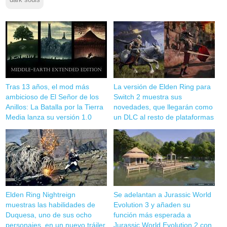
dark souls
Tras 13 años, el mod más
La versión de Elden Ring para
ambicioso de El Señor de los
Switch 2 muestra sus
Anillos: La Batalla por la Tierra
novedades, que llegarán como
Media lanza su versión 1.0
un DLC al resto de plataformas
Elden Ring Nightreign
Se adelantan a Jurassic World
muestras las habilidades de
Evolution 3 y añaden su
Duquesa, uno de sus ocho
función más esperada a
personajes, en un nuevo tráiler
Jurassic World Evolution 2 con