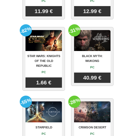
PC
PC
11.99 €
12.99 €
-82%
-31%
STAR WARS: KNIGHTS
BLACK MYTH:
OF THE OLD
WUKONG
REPUBLIC
PC
PC
40.99 €
1.66 €
-55%
-28%
STARFIELD
CRIMSON DESERT
PC
PC