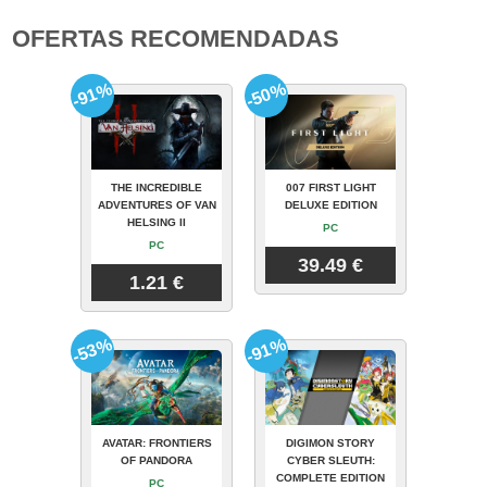
OFERTAS RECOMENDADAS
-91%
-50%
THE INCREDIBLE
007 FIRST LIGHT
ADVENTURES OF VAN
DELUXE EDITION
HELSING II
PC
PC
39.49 €
1.21 €
-53%
-91%
AVATAR: FRONTIERS
DIGIMON STORY
OF PANDORA
CYBER SLEUTH:
COMPLETE EDITION
PC