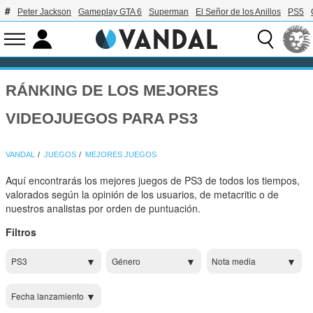
Peter Jackson
Gameplay GTA 6
Superman
El Señor de los Anillos
PS5
RÁNKING DE LOS MEJORES
VIDEOJUEGOS PARA PS3
VANDAL
JUEGOS
MEJORES JUEGOS
Aquí encontrarás los mejores juegos de PS3 de todos los tiempos,
valorados según la opinión de los usuarios, de metacritic o de
nuestros analistas por orden de puntuación.
Filtros
PS3
Género
Nota media
Fecha lanzamiento