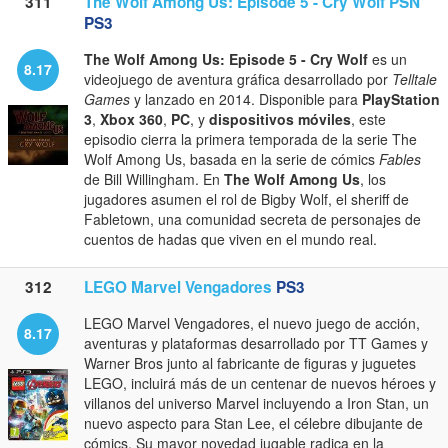
311
The Wolf Among Us: Episode 5 - Cry Wolf PSN
PS3
The Wolf Among Us: Episode 5 - Cry Wolf
es un
8.17
videojuego de aventura gráfica desarrollado por
Telltale
Games
y lanzado en 2014. Disponible para
PlayStation
3
,
Xbox 360
,
PC
, y
dispositivos móviles
, este
episodio cierra la primera temporada de la serie The
Wolf Among Us, basada en la serie de cómics
Fables
de Bill Willingham. En
The Wolf Among Us
, los
jugadores asumen el rol de Bigby Wolf, el sheriff de
Fabletown, una comunidad secreta de personajes de
cuentos de hadas que viven en el mundo real.
312
LEGO Marvel Vengadores
PS3
LEGO Marvel Vengadores, el nuevo juego de acción,
8.17
aventuras y plataformas desarrollado por TT Games y
Warner Bros junto al fabricante de figuras y juguetes
LEGO, incluirá más de un centenar de nuevos héroes y
villanos del universo Marvel incluyendo a Iron Stan, un
nuevo aspecto para Stan Lee, el célebre dibujante de
cómics. Su mayor novedad jugable radica en la