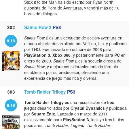
Stick it to the Man ha sido escrito por Ryan North,
guionista de Hora de Aventuras, y tendrá más de 10
horas de diálogos.
302
Saints Row 2
PS3
Saints Row 2
es un videojuego de acción-aventura en
8.18
mundo abierto desarrollado por Volition, Inc. y publicado
por THQ. Fue lanzado en octubre de 2008 para
PlayStation 3
,
Xbox 360
, y posteriormente para
PC
en
enero de 2009.
Saints Row 2
es la secuela directa de
Saints Row
, y mejora considerablemente la fórmula
establecida por su predecesor, ofreciendo una
experiencia de juego más rica y diversa.
303
Tomb Raider Trilogy
PS3
Tomb Raider Trilogy
es una recopilación de tres
8.18
juegos desarrollados por
Crystal Dynamics
y publicada
por
Square Enix
. Lanzada en marzo de 2011
exclusivamente para
PlayStation 3
, incluye tres títulos
populares:
Tomb Raider: Legend
,
Tomb Raider: