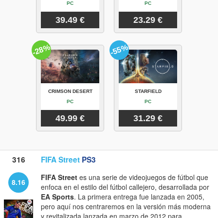
PC
PC
39.49 €
23.29 €
-28%
-55%
CRIMSON DESERT
STARFIELD
PC
PC
49.99 €
31.29 €
316
FIFA Street
PS3
FIFA Street
es una serie de videojuegos de fútbol que
8.16
enfoca en el estilo del fútbol callejero, desarrollada por
EA Sports
. La primera entrega fue lanzada en 2005,
pero aquí nos centraremos en la versión más moderna
y revitalizada lanzada en marzo de 2012 para