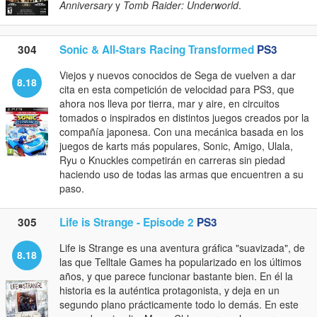
Anniversary
y
Tomb Raider: Underworld
.
304
Sonic & All-Stars Racing Transformed
PS3
Viejos y nuevos conocidos de Sega de vuelven a dar
8.18
cita en esta competición de velocidad para PS3, que
ahora nos lleva por tierra, mar y aire, en circuitos
tomados o inspirados en distintos juegos creados por la
compañía japonesa. Con una mecánica basada en los
juegos de karts más populares, Sonic, Amigo, Ulala,
Ryu o Knuckles competirán en carreras sin piedad
haciendo uso de todas las armas que encuentren a su
paso.
305
Life is Strange - Episode 2
PS3
Life is Strange es una aventura gráfica "suavizada", de
8.18
las que Telltale Games ha popularizado en los últimos
años, y que parece funcionar bastante bien. En él la
historia es la auténtica protagonista, y deja en un
segundo plano prácticamente todo lo demás. En este