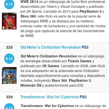
WWE 2K14
es un videojuego de lucha libre profesional
8.13
desarrollado por
Yuke's
y
Visual Concepts
y publicado
por
2K Sports
. Lanzado en 2013 para
PlayStation 3
y
Xbox 360
, este título es parte de la popular serie de
videojuegos WWE y se destaca por su realismo,
extenso roster de luchadores y una variedad de modos
de juego que capturan la esencia de las transmisiones
de WWE.
328
Sid Meier's Civilization Revolution
PS3
Sid Meier's Civilization Revolution
es un videojuego
8.12
de estrategia desarrollado por
Firaxis Games
y
publicado por
2K Games
. Lanzado en 2008, este título
es una adaptación de la aclamada serie
Civilization
diseñada específicamente para consolas y dispositivos
móviles, incluyendo
Xbox 360
,
PlayStation 3
,
Nintendo DS
y posteriormente para iOS.
329
Transformers: War for Cybertron
PS3
Transformers: War for Cybertron
es un videojuego de
8.12