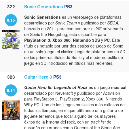
322
Sonic Generations
PS3
Sonic Generations
es un videojuego de plataformas
8.15
desarrollado por
Sonic Team
y publicado por
SEGA
.
Lanzado en 2011 para conmemorar el 20º aniversario
de Sonic the Hedgehog, está disponible para
PlayStation 3
,
Xbox 360
,
Nintendo 3DS
y
PC
. Este
título es notable por unir dos estilos de juego de Sonic
en un solo juego: el clásico juego de plataformas en 2D
de los primeros títulos de Sonic y el moderno estilo de
juego en 3D introducido en títulos más recientes.
323
Guitar Hero 3
PS3
Guitar Hero III: Legends of Rock
es un juego
musical
8.14
desarrollado por Neversoft y publicado por Activision
para PlayStation 3, PlayStation 2, Xbox 360, Nintendo
Wii y PC. Uno de los juegos musicales más exitosos de
todos los tiempos, en el que utilizando una guitarra de
juguete tenemos que tocar alguno de los mayores
éxitos de la historia del rock, con un
track list
de
ensueño con grupos como Queens of the Stone Age,