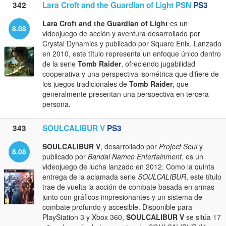
342
Lara Croft and the Guardian of Light PSN
PS3
Lara Croft and the Guardian of Light
es un
8.08
videojuego de acción y aventura desarrollado por
Crystal Dynamics y publicado por Square Enix. Lanzado
en 2010, este título representa un enfoque único dentro
de la serie
Tomb Raider
, ofreciendo jugabilidad
cooperativa y una perspectiva isométrica que difiere de
los juegos tradicionales de
Tomb Raider
, que
generalmente presentan una perspectiva en tercera
persona.
343
SOULCALIBUR V
PS3
SOULCALIBUR V
, desarrollado por
Project Soul
y
8.08
publicado por
Bandai Namco Entertainment
, es un
videojuego de lucha lanzado en 2012. Como la quinta
entrega de la aclamada serie
SOULCALIBUR
, este título
trae de vuelta la acción de combate basada en armas
junto con gráficos impresionantes y un sistema de
combate profundo y accesible. Disponible para
PlayStation 3 y Xbox 360,
SOULCALIBUR V
se sitúa 17