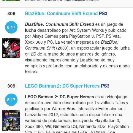
308
BlazBlue: Continuum Shift Extend
PS3
BlazBlue: Continuum Shift Extend
es un juego de
8.17
lucha
desarrollado por Arc System Works y publicado
por Aksys Games para PlayStation 3, PSP, PS Vita,
Xbox 360 y PC. La versión mejorada de
BlazBlue:
Continuum Shift
(2009), un espectacular juego de lucha
en 2D de la mano de unos maestros del género,
visualmente impresionante y jugablemente muy
complejo y profundo, con un elaborado y extenso modo
historia.
309
LEGO Batman 2: DC Super Heroes
PS3
LEGO Batman 2: DC Super Heroes
es un videojuego
8.17
de acción-aventura desarrollado por Traveller's Tales y
publicado por Warner Bros. Interactive Entertainment.
Lanzado en 2012, este título está disponible en una
variedad de plataformas, incluyendo PlayStation 3,
Xbox 360, Wii, Nintendo DS, Nintendo 3DS, PlayStation
Vita, y PC. Es la secuela de
LEGO Batman: The