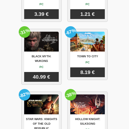
PC
PC
3.39 €
1.21 €
-31%
-67%
BLACK MYTH:
TOWN TO CITY
WUKONG
PC
PC
8.19 €
40.99 €
-82%
-38%
STAR WARS: KNIGHTS
HOLLOW KNIGHT:
OF THE OLD
SILKSONG
REPUBLIC