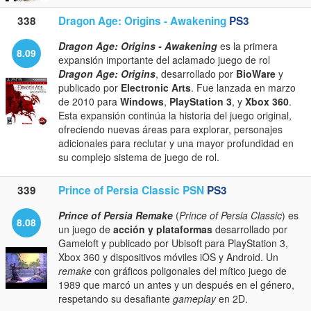
338
Dragon Age: Origins - Awakening
PS3
Dragon Age: Origins - Awakening
es la primera
8.09
expansión importante del aclamado juego de rol
Dragon Age: Origins
, desarrollado por
BioWare
y
publicado por
Electronic Arts
. Fue lanzada en marzo
de 2010 para
Windows
,
PlayStation 3
, y
Xbox 360
.
Esta expansión continúa la historia del juego original,
ofreciendo nuevas áreas para explorar, personajes
adicionales para reclutar y una mayor profundidad en
su complejo sistema de juego de rol.
339
Prince of Persia Classic PSN
PS3
Prince of Persia Remake
(
Prince of Persia Classic
) es
8.08
un juego de
acción y plataformas
desarrollado por
Gameloft y publicado por Ubisoft para PlayStation 3,
Xbox 360 y dispositivos móviles iOS y Android. Un
remake
con gráficos poligonales del mítico juego de
1989 que marcó un antes y un después en el género,
respetando su desafiante
gameplay
en 2D.