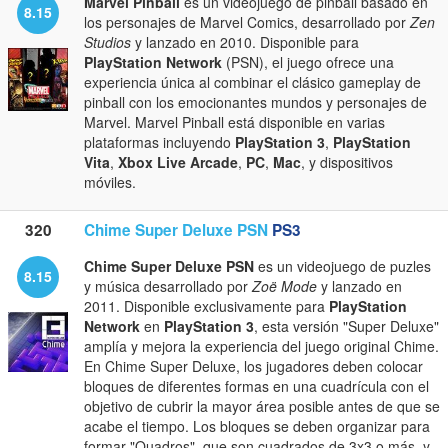
Marvel Pinball
es un videojuego de pinball basado en
8.15
los personajes de Marvel Comics, desarrollado por
Zen
Studios
y lanzado en 2010. Disponible para
PlayStation Network
(PSN), el juego ofrece una
experiencia única al combinar el clásico gameplay de
pinball con los emocionantes mundos y personajes de
Marvel. Marvel Pinball está disponible en varias
plataformas incluyendo
PlayStation 3
,
PlayStation
Vita
,
Xbox Live Arcade
,
PC
,
Mac
, y dispositivos
móviles.
320
Chime Super Deluxe PSN
PS3
Chime Super Deluxe PSN
es un videojuego de puzles
8.15
y música desarrollado por
Zoë Mode
y lanzado en
2011. Disponible exclusivamente para
PlayStation
Network
en
PlayStation 3
, esta versión "Super Deluxe"
amplía y mejora la experiencia del juego original Chime.
En Chime Super Deluxe, los jugadores deben colocar
bloques de diferentes formas en una cuadrícula con el
objetivo de cubrir la mayor área posible antes de que se
acabe el tiempo. Los bloques se deben organizar para
formar "Quadros", que son cuadrados de 3x3 o más, y