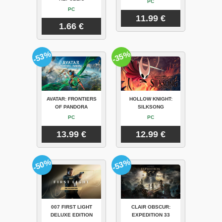
PC
PC
11.99 €
1.66 €
-53%
-35%
AVATAR: FRONTIERS
HOLLOW KNIGHT:
OF PANDORA
SILKSONG
PC
PC
13.99 €
12.99 €
-50%
-53%
007 FIRST LIGHT
CLAIR OBSCUR:
DELUXE EDITION
EXPEDITION 33