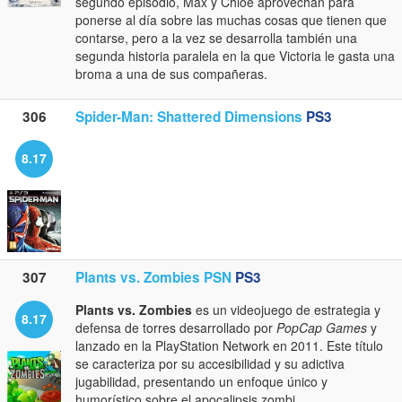
segundo episodio, Max y Chloe aprovechan para
ponerse al día sobre las muchas cosas que tienen que
contarse, pero a la vez se desarrolla también una
segunda historia paralela en la que Victoria le gasta una
broma a una de sus compañeras.
306
Spider-Man: Shattered Dimensions
PS3
8.17
307
Plants vs. Zombies PSN
PS3
Plants vs. Zombies
es un videojuego de estrategia y
8.17
defensa de torres desarrollado por
PopCap Games
y
lanzado en la PlayStation Network en 2011. Este título
se caracteriza por su accesibilidad y su adictiva
jugabilidad, presentando un enfoque único y
humorístico sobre el apocalipsis zombi.