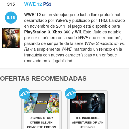
315
WWE 12
PS3
WWE '12
es un videojuego de lucha libre profesional
8.16
desarrollado por
Yuke's
y publicado por
THQ
. Lanzado
en noviembre de 2011, el juego está disponible para
PlayStation 3
,
Xbox 360
y
Wii
. Este título es notable
por ser el primero en la serie
WWE
que se renombró,
pasando de ser parte de la serie
WWE SmackDown vs.
Raw
a simplemente
WWE
, marcando un reinicio en la
franquicia con nuevas características y un enfoque
renovado en la jugabilidad.
OFERTAS RECOMENDADAS
-91%
-91%
DIGIMON STORY
THE INCREDIBLE
CYBER SLEUTH:
ADVENTURES OF VAN
COMPLETE EDITION
HELSING II