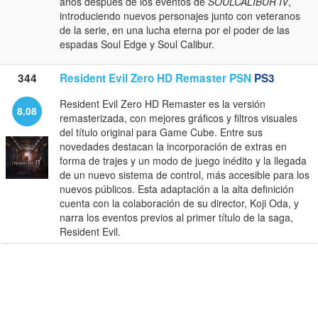
años después de los eventos de
SOULCALIBUR IV
,
introduciendo nuevos personajes junto con veteranos
de la serie, en una lucha eterna por el poder de las
espadas Soul Edge y Soul Calibur.
344
Resident Evil Zero HD Remaster PSN
PS3
Resident Evil Zero HD Remaster es la versión
8.08
remasterizada, con mejores gráficos y filtros visuales
del título original para Game Cube. Entre sus
novedades destacan la incorporación de extras en
forma de trajes y un modo de juego inédito y la llegada
de un nuevo sistema de control, más accesible para los
nuevos públicos. Esta adaptación a la alta definición
cuenta con la colaboración de su director, Koji Oda, y
narra los eventos previos al primer título de la saga,
Resident Evil.
Guía
345
Guitar Hero: Warriors of Rock
PS3
Guitar Hero: Warriors of Rock
es un videojuego