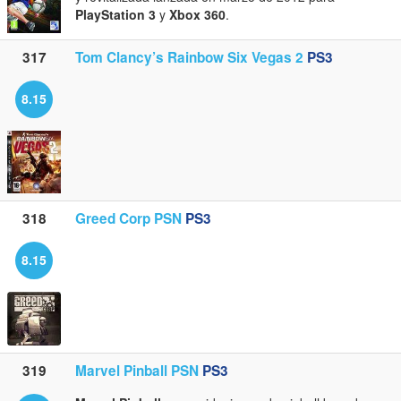
PlayStation 3
y
Xbox 360
.
317
Tom Clancy’s Rainbow Six Vegas 2
PS3
8.15
318
Greed Corp PSN
PS3
8.15
319
Marvel Pinball PSN
PS3