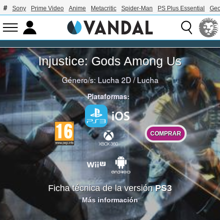
Sony
Prime Video
Anime
Metacritic
Spider-Man
PS Plus Essential
Geo
Injustice: Gods Among Us
Género/s:
Lucha 2D
/
Lucha
Plataformas:
COMPRAR
Ficha técnica de la versión
PS3
Más información