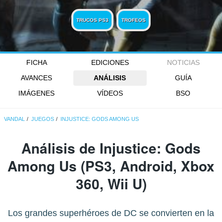
TRUCOS PS3
TROFEOS
FICHA
EDICIONES
NOTICIAS
AVANCES
ANÁLISIS
GUÍA
IMÁGENES
VÍDEOS
BSO
VANDAL
JUEGOS
INJUSTICE: GODS AMONG US
Análisis de
Injustice: Gods
Among Us
(PS3, Android, Xbox
360, Wii U)
Los grandes superhéroes de DC se convierten en la