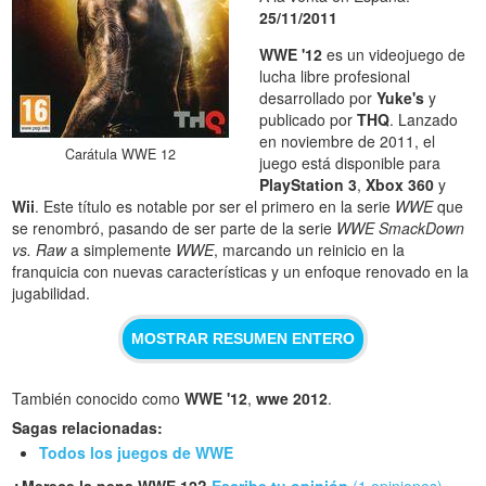
25/11/2011
WWE '12
es un videojuego de
lucha libre profesional
desarrollado por
Yuke's
y
publicado por
THQ
. Lanzado
en noviembre de 2011, el
Carátula WWE 12
juego está disponible para
PlayStation 3
,
Xbox 360
y
Wii
. Este título es notable por ser el primero en la serie
WWE
que
se renombró, pasando de ser parte de la serie
WWE SmackDown
vs. Raw
a simplemente
WWE
, marcando un reinicio en la
franquicia con nuevas características y un enfoque renovado en la
jugabilidad.
MOSTRAR RESUMEN ENTERO
También conocido como
WWE '12
,
wwe 2012
.
Sagas relacionadas:
Todos los juegos de WWE
¿Merece la pena WWE 12?
Escribe tu opinión
(1 opiniones)