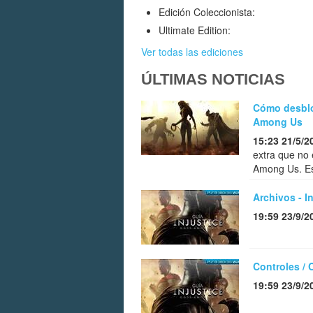
Edición Coleccionista:
Ultimate Edition:
Ver todas las ediciones
ÚLTIMAS NOTICIAS
Cómo desbloq
Among Us
15:23 21/5/2
extra que no 
Among Us. Esc
Archivos - 
19:59 23/9/2
Controles /
19:59 23/9/2