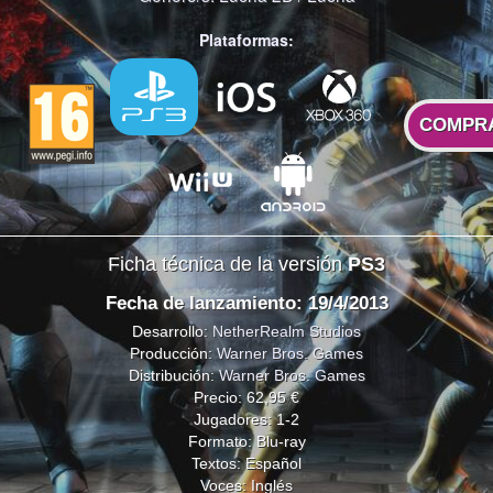
Plataformas:
COMPR
Ficha técnica de la versión
PS3
Fecha de lanzamiento: 19/4/2013
Desarrollo:
NetherRealm Studios
Producción:
Warner Bros. Games
Distribución:
Warner Bros. Games
Precio: 62,95 €
Jugadores: 1-2
Formato: Blu-ray
Textos: Español
Voces: Inglés