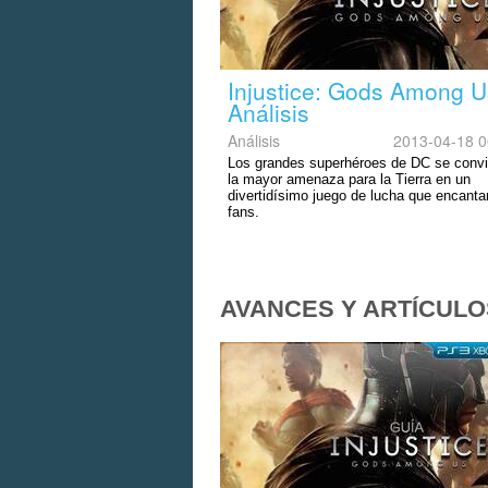
Injustice: Gods Among U
Análisis
Análisis
2013-04-18 0
Los grandes superhéroes de DC se convi
la mayor amenaza para la Tierra en un
divertidísimo juego de lucha que encanta
fans.
AVANCES Y ARTÍCULO