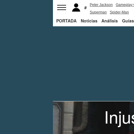
Peter Jackson
Gameplay 
Superman
Spider-Man
PORTADA
Noticias
Análisis
Guías
Inj