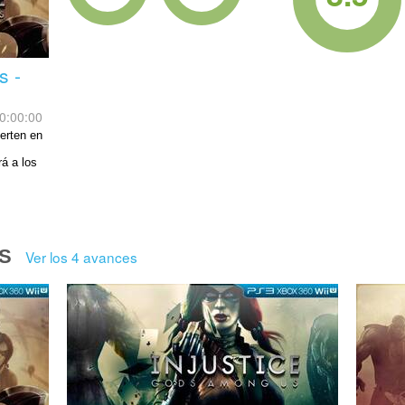
s -
0:00:00
erten en
rá a los
S
Ver los 4 avances