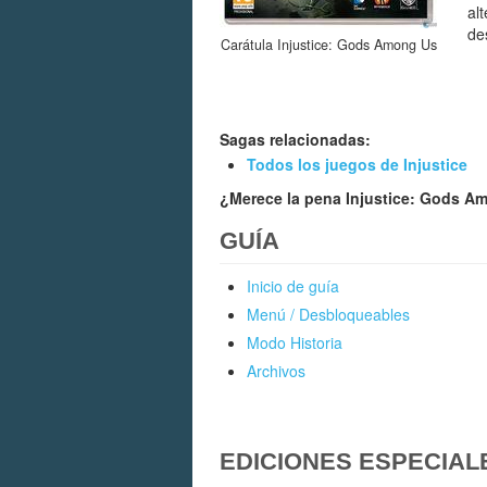
al
de
Carátula Injustice: Gods Among Us
Sagas relacionadas:
Todos los juegos de Injustice
¿Merece la pena Injustice: Gods 
GUÍA
Inicio de guía
Menú / Desbloqueables
Modo Historia
Archivos
EDICIONES ESPECIAL