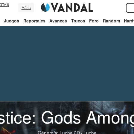
GTA 6
Más ↓
Juegos
Reportajes
Avances
Trucos
Foro
Random
Hard
ustice: Gods Amon
Género/s:
Lucha 2D
/
Lucha