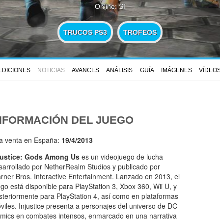
Online: Sí
TRUCOS PS3
TROFEOS
EDICIONES
NOTICIAS
AVANCES
ANÁLISIS
GUÍA
IMÁGENES
VÍDEO
NFORMACIÓN DEL JUEGO
la venta en España:
19/4/2013
justice: Gods Among Us
es un videojuego de lucha
sarrollado por NetherRealm Studios y publicado por
rner Bros. Interactive Entertainment. Lanzado en 2013, el
ego está disponible para PlayStation 3, Xbox 360, Wii U, y
steriormente para PlayStation 4, así como en plataformas
viles. Injustice presenta a personajes del universo de DC
mics en combates intensos, enmarcado en una narrativa