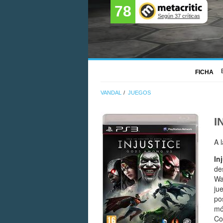
78
Según 37 críticas
FICHA
VANDAL
JUEGOS
I
A 
In
de
Wa
ju
po
mó
Co