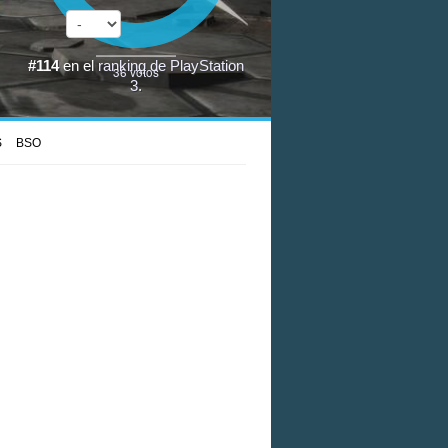
#114
en el
ranking de PlayStation
36
votos
3
.
S
BSO