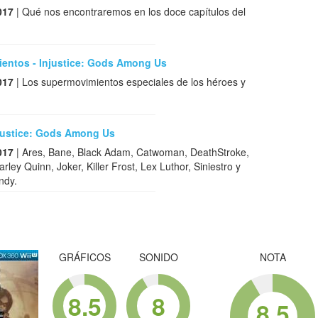
017
| Qué nos encontraremos en los doce capítulos del
entos - Injustice: Gods Among Us
017
| Los supermovimientos especiales de los héroes y
njustice: Gods Among Us
017
| Ares, Bane, Black Adam, Catwoman, DeathStroke,
ley Quinn, Joker, Killer Frost, Lex Luthor, Siniestro y
ndy.
GRÁFICOS
SONIDO
NOTA
8.5
8
8.5