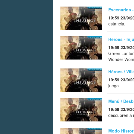
Escenarios 
19:59 23/9/2
estancia.
Héroes - In
19:59 23/9/2
Green Lanter
Wonder Wom
Héroes / Vil
19:59 23/9/2
juego.
Menú / Desb
19:59 23/9/2
descubren a
Modo Histor