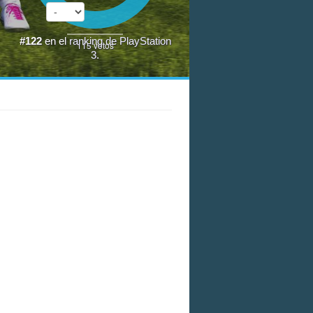
#122
en el
ranking de PlayStation
115
votos
3
.