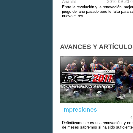
Análisis
2010-09-23 0
Entre la revolución y la renovación, mejor
juego del año pasado pero le falta para s
nuevo el rey.
AVANCES Y ARTÍCULO
Impresiones
4
Definitivamente es una renovación, y en 
de meses sabremos si ha sido suficiente