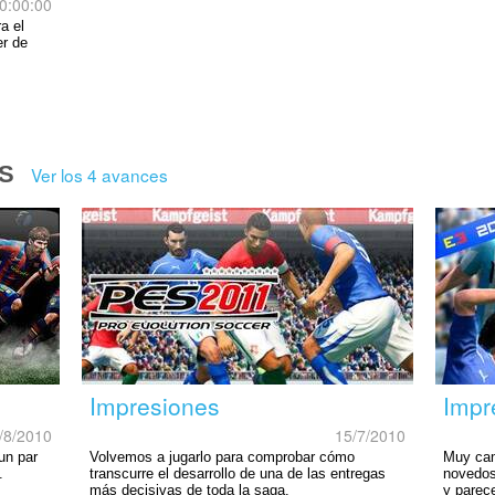
0:00:00
a el
er de
S
Ver los 4 avances
Impresiones
Impr
/8/2010
15/7/2010
un par
Volvemos a jugarlo para comprobar cómo
Muy cam
.
transcurre el desarrollo de una de las entregas
novedos
más decisivas de toda la saga.
y parec