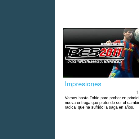
Impresiones
1
Vamos hasta Tokio para probar en primic
nueva entrega que pretende ser el camb
radical que ha sufrido la saga en años.