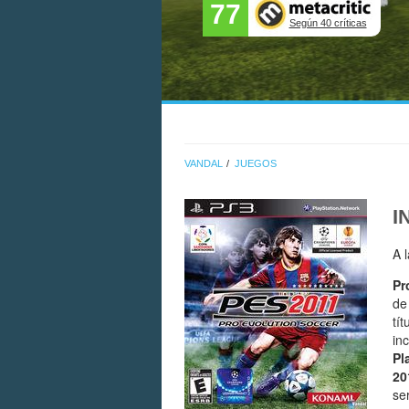
77
Según 40 críticas
VANDAL
JUEGOS
I
A 
Pr
de
tí
in
Pl
20
se