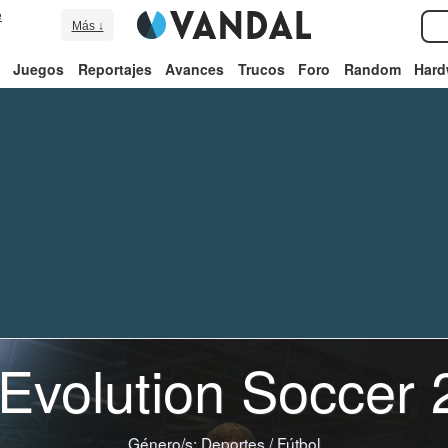
e
Más ↓
Juegos
Reportajes
Avances
Trucos
Foro
Random
Hard
Evolution Soccer
Género/s:
Deportes
/
Fútbol