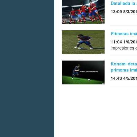
Detallada la
13:09 8/3/20
Primeras im
11:04 1/6/20
impresiones d
Konami deta
primeras im
14:43 4/5/20