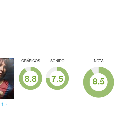
GRÁFICOS
SONIDO
NOTA
8.8
7.5
8.5
1 -