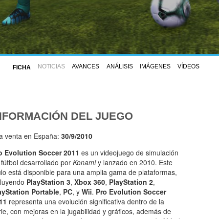
NOTICIAS
AVANCES
ANÁLISIS
IMÁGENES
VÍDEOS
FICHA
NFORMACIÓN DEL JUEGO
la venta en España:
30/9/2010
o Evolution Soccer 2011
es un videojuego de simulación
 fútbol desarrollado por
Konami
y lanzado en 2010. Este
tulo está disponible para una amplia gama de plataformas,
cluyendo
PlayStation 3
,
Xbox 360
,
PlayStation 2
,
ayStation Portable
,
PC
, y
Wii
.
Pro Evolution Soccer
11
representa una evolución significativa dentro de la
rie, con mejoras en la jugabilidad y gráficos, además de