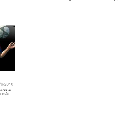
/6/2010
ia esta
io más