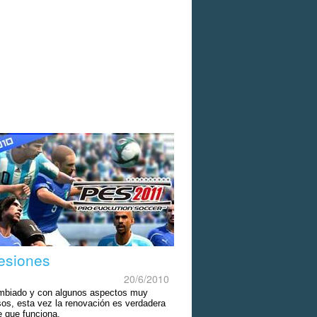
esiones
20/6/2010
biado y con algunos aspectos muy
os, esta vez la renovación es verdadera
e que funciona.