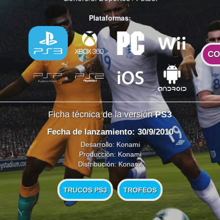
Plataformas:
CO
Ficha técnica de la versión
PS3
Fecha de lanzamiento: 30/9/2010
Desarrollo:
Konami
Producción:
Konami
Distribución:
Konami
TRUCOS PS3
TROFEOS