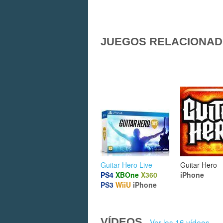
JUEGOS RELACIONA
Guitar Hero Live
Guitar Hero
PS4
XBOne
X360
iPhone
PS3
WiiU
iPhone
VÍDEOS
Ver los 16 vídeos