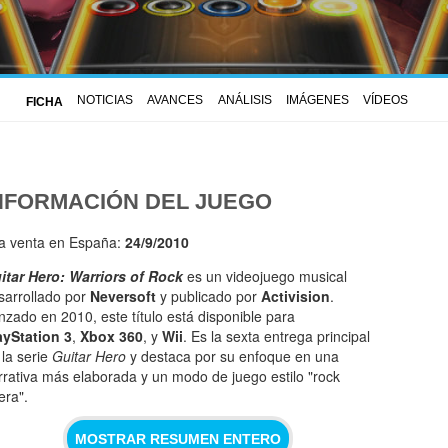
NOTICIAS
AVANCES
ANÁLISIS
IMÁGENES
VÍDEOS
FICHA
NFORMACIÓN DEL JUEGO
la venta en España:
24/9/2010
itar Hero: Warriors of Rock
es un videojuego musical
sarrollado por
Neversoft
y publicado por
Activision
.
nzado en 2010, este título está disponible para
ayStation 3
,
Xbox 360
, y
Wii
. Es la sexta entrega principal
 la serie
Guitar Hero
y destaca por su enfoque en una
rrativa más elaborada y un modo de juego estilo "rock
era".
MOSTRAR RESUMEN ENTERO