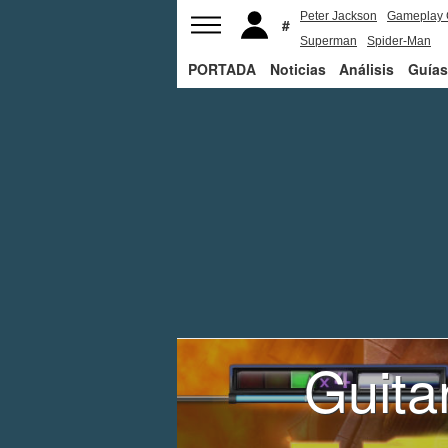
Peter Jackson
Gameplay 
Superman
Spider-Man
PORTADA
Noticias
Análisis
Guías
Guita