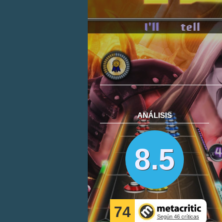
ANÁLISIS
8.5
74
Según 46 críticas