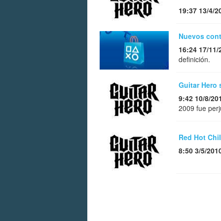
19:37 13/4/2
Nuevos conte
16:24 17/11/
definición.
Guitar Hero 
9:42 10/8/20
2009 fue perju
Red Hot Chil
8:50 3/5/201