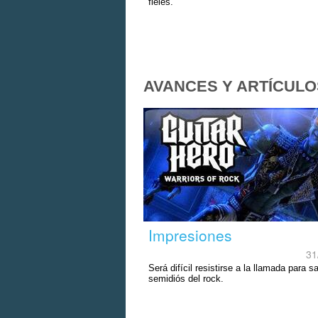
fieles.
AVANCES Y ARTÍCULO
Impresiones
31
Será difícil resistirse a la llamada para sa
semidiós del rock.