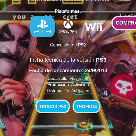
Plataformas:
COMPR
Cancelado en
PS2
Ficha técnica de la versión
PS3
Fecha de lanzamiento
: 24/9/2010
Desarrollo:
Neversoft
Producción:
Activision
Distribución:
Activision
TRUCOS PS3
TROFEOS