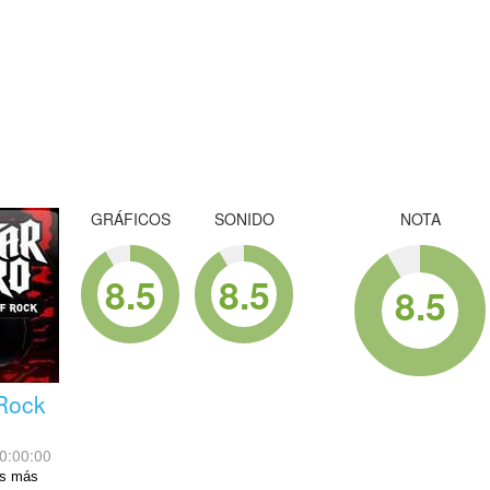
GRÁFICOS
SONIDO
NOTA
8.5
8.5
8.5
 Rock
0:00:00
los más