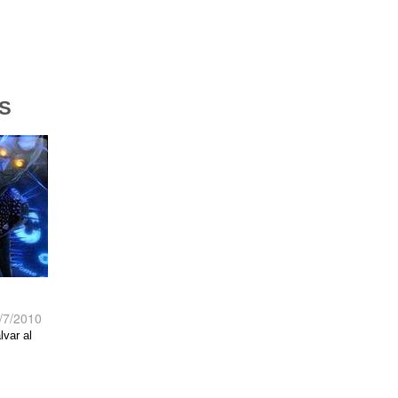
S
/7/2010
lvar al