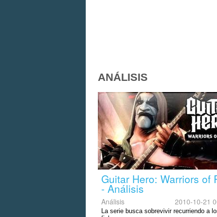
ANÁLISIS
Guitar Hero: Warriors of
- Análisis
Análisis
2010-10-21 0
La serie busca sobrevivir recurriendo a 