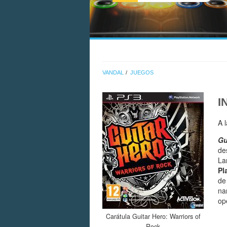
VANDAL
JUEGOS
I
A 
Gu
de
La
Pl
de
na
op
Carátula Guitar Hero: Warriors of
Rock