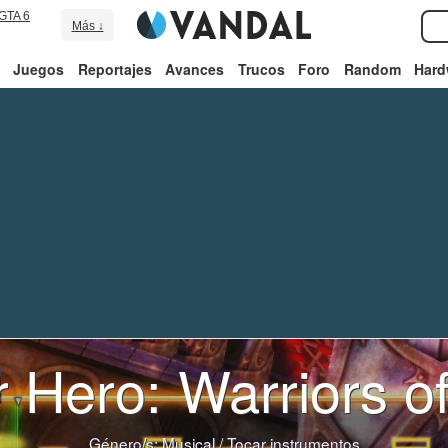
GTA 6
Más ↓
Juegos
Reportajes
Avances
Trucos
Foro
Random
Hard
r Hero: Warriors o
Género/s:
Musical
/
Tocar instrumentos