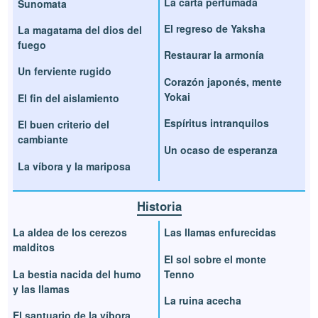
La carta perfumada
Sunomata
El regreso de Yaksha
La magatama del dios del
fuego
Restaurar la armonía
Un ferviente rugido
Corazón japonés, mente
Yokai
El fin del aislamiento
Espíritus intranquilos
El buen criterio del
cambiante
Un ocaso de esperanza
La víbora y la mariposa
Historia
La aldea de los cerezos
Las llamas enfurecidas
malditos
El sol sobre el monte
La bestia nacida del humo
Tenno
y las llamas
La ruina acecha
El santuario de la víbora