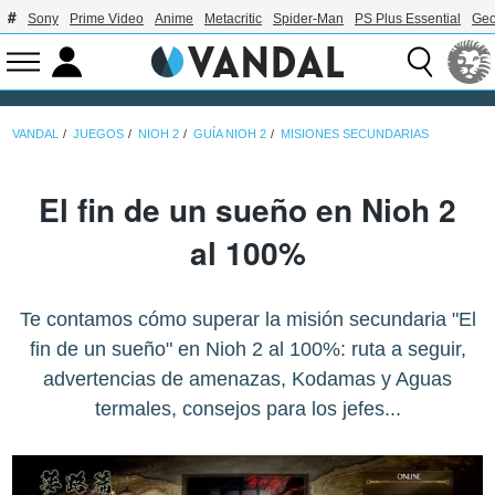
Sony
Prime Video
Anime
Metacritic
Spider-Man
PS Plus Essential
Geo
VANDAL
JUEGOS
NIOH 2
GUÍA NIOH 2
MISIONES SECUNDARIAS
El fin de un sueño en Nioh 2
al 100%
Te contamos cómo superar la misión secundaria "El
fin de un sueño" en Nioh 2 al 100%: ruta a seguir,
advertencias de amenazas, Kodamas y Aguas
termales, consejos para los jefes...