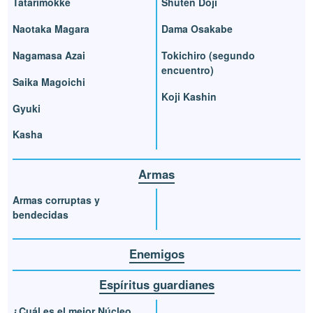
Tatarimokke
Shuten Doji
Naotaka Magara
Dama Osakabe
Nagamasa Azai
Tokichiro (segundo
encuentro)
Saika Magoichi
Koji Kashin
Gyuki
Kasha
Armas
Armas corruptas y
bendecidas
Enemigos
Espíritus guardianes
¿Cuál es el mejor Núcleo