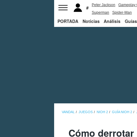
Peter Jackson
Gameplay 
Superman
Spider-Man
PORTADA
Noticias
Análisis
Guías
VANDAL
JUEGOS
NIOH 2
GUÍA NIOH 2
Cómo derrotar 