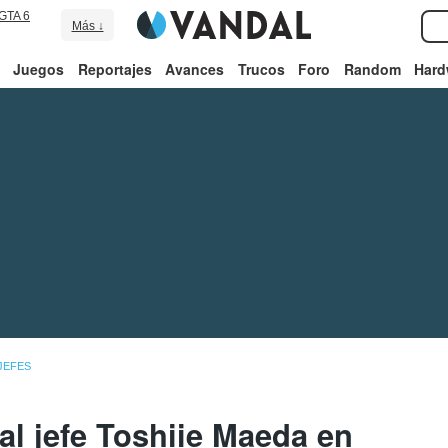
GTA 6
Más ↓
Juegos
Reportajes
Avances
Trucos
Foro
Random
Hard
JEFES
al jefe Toshiie Maeda en