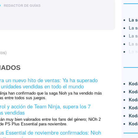
o
REDACTOR DE GUÍAS
La s
La s
La s
La s
La s
tos)
NADOS
ra un nuevo hito de ventas: Ya ha superado
Koda
e unidades vendidas en todo el mundo
Koda
nja han confirmado que la saga Nioh ya ha vendido más
as entre todos sus juegos.
Kod
rol y acción de Team Ninja, supera los 7
Koda
as vendidas
Koda
stán muy bien valorados entre los fans del género; NiOh 2
Koda
 de PS Plus Essential para noviembre.
s Essential de noviembre confirmados: Nioh