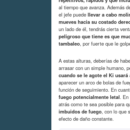
repetitivos, rápidos y que inc
al tiempo que avanza. Además de
el jefe puede
llevar a cabo moli
mueves hacia su costado dere
un lado de él, tendrás cierta ve
peligroso que tiene es que mu
tambaleo
, por fuerte que le golp
A estas alturas, deberías de hab
arrasar con un simple humano, po
cuando se le agote el Ki usará 
aparecer un arco de bolas de fue
función de seguimiento. En cuan
fuego potencialmente letal
. En
atrás como te sea posible para q
imbuidos de fuego
, con lo que 
efecto de daño constante.