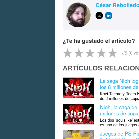
César Rebolled
¿Te ha gustado el artículo?
-
/5 (
0
vo
ARTÍCULOS RELACIO
La saga Nioh log
los 8 millones d
Koei Tecmo y Team Ni
de 8 millones de copi
Nioh, la saga de 
millones de copi
Los dos 'soulslike' e
es uno de los juegos
Juegos de PS Plu