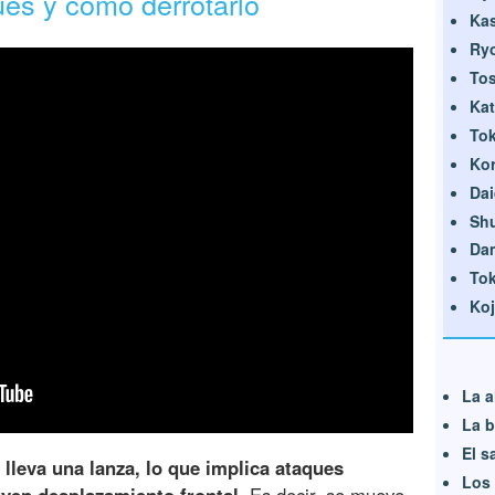
es y cómo derrotarlo
Ka
Ry
Tos
Kat
Tok
Ko
Dai
Shu
Da
Tok
Koj
La a
La b
El s
a
lleva una lanza, lo que implica ataques
Los