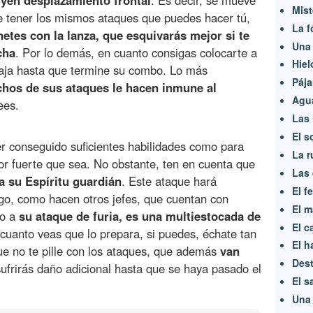
luyen desplazamiento frontal
. Es decir, se mueve
Mist
 tener los mismos ataques que puedes hacer tú,
La f
netes con la lanza, que esquivarás mejor si te
Una 
cha
. Por lo demás, en cuanto consigas colocarte a
Hiel
ntaja hasta que termine su combo. Lo más
Pája
chos de sus ataques le hacen inmune al
Agu
ees.
Las 
El s
er conseguido suficientes habilidades como para
La r
r fuerte que sea. No obstante, ten en cuenta que
Las 
a su Espíritu guardián
. Este ataque hará
El f
go, como hacen otros jefes, que cuentan con
El m
to a
su ataque de furia, es una multiestocada de
El c
 cuanto veas que lo prepara, si puedes, échate tan
El h
ue no te pille con los ataques, que además
van
Dest
sufrirás daño adicional hasta que se haya pasado el
El s
Una 