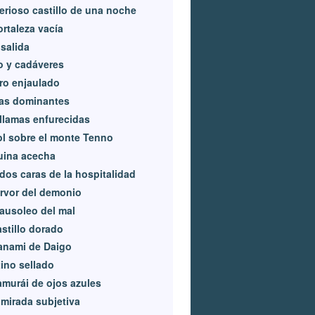
erioso castillo de una noche
ortaleza vacía
salida
o y cadáveres
ro enjaulado
as dominantes
llamas enfurecidas
ol sobre el monte Tenno
uina acecha
dos caras de la hospitalidad
ervor del demonio
ausoleo del mal
astillo dorado
anami de Daigo
ino sellado
amurái de ojos azules
mirada subjetiva