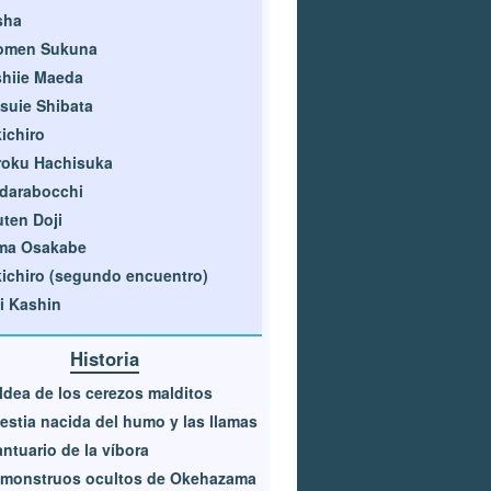
sha
omen Sukuna
hiie Maeda
suie Shibata
ichiro
roku Hachisuka
darabocchi
ten Doji
ma Osakabe
ichiro (segundo encuentro)
i Kashin
Historia
ldea de los cerezos malditos
estia nacida del humo y las llamas
antuario de la víbora
 monstruos ocultos de Okehazama