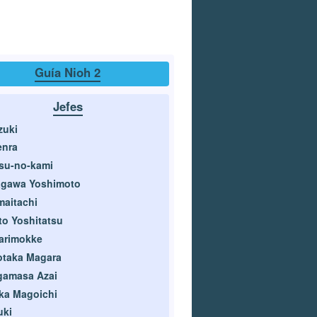
Guía Nioh 2
Jefes
zuki
enra
su-no-kami
agawa Yoshimoto
aitachi
to Yoshitatsu
arimokke
otaka Magara
gamasa Azai
ka Magoichi
uki