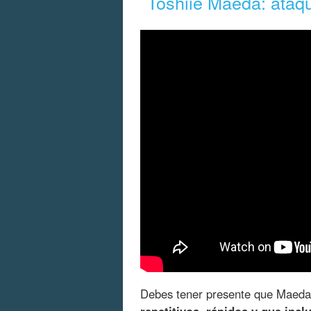
Toshiie Maeda: ataqu
Debes tener presente que Maed