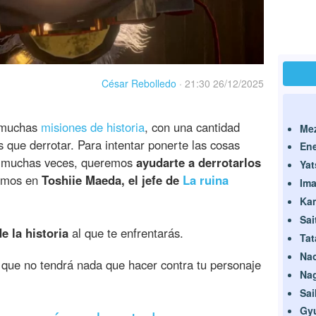
César Rebolledo
·
21:30 26/12/2025
s muchas
misiones de historia
, con una cantidad
Me
s que derrotar. Para intentar ponerte las cosas
En
s muchas veces, queremos
ayudarte a derrotarlos
Yat
ramos en
Toshiie Maeda, el jefe de
La ruina
Im
Kam
Sai
e la historia
al que te enfrentarás.
Tat
Na
o que no tendrá nada que hacer contra tu personaje
Na
Sai
Gy