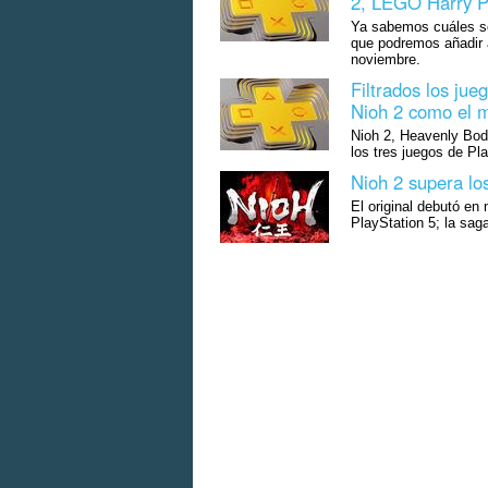
2, LEGO Harry P
Ya sabemos cuáles son
que podremos añadir a
noviembre.
Filtrados los ju
Nioh 2 como el 
Nioh 2, Heavenly Bod
los tres juegos de Pl
Nioh 2 supera lo
El original debutó e
PlayStation 5; la sag