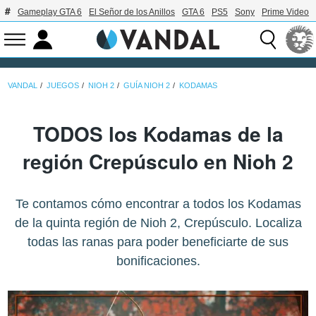
Gameplay GTA 6
El Señor de los Anillos
GTA 6
PS5
Sony
Prime Video
VANDAL
JUEGOS
NIOH 2
GUÍA NIOH 2
KODAMAS
TODOS los Kodamas de la
región Crepúsculo en Nioh 2
Te contamos cómo encontrar a todos los Kodamas
de la quinta región de Nioh 2, Crepúsculo. Localiza
todas las ranas para poder beneficiarte de sus
bonificaciones.