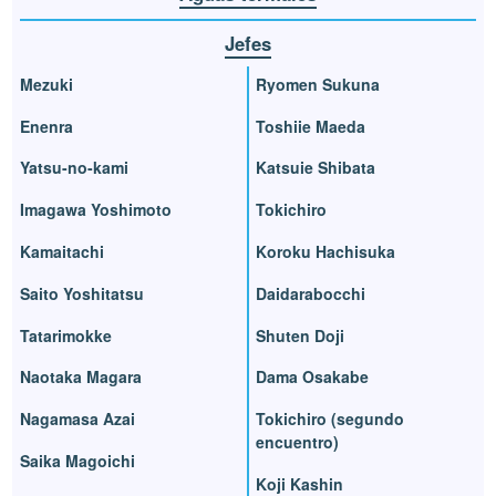
Jefes
Mezuki
Ryomen Sukuna
Enenra
Toshiie Maeda
Yatsu-no-kami
Katsuie Shibata
Imagawa Yoshimoto
Tokichiro
Kamaitachi
Koroku Hachisuka
Saito Yoshitatsu
Daidarabocchi
Tatarimokke
Shuten Doji
Naotaka Magara
Dama Osakabe
Nagamasa Azai
Tokichiro (segundo
encuentro)
Saika Magoichi
Koji Kashin