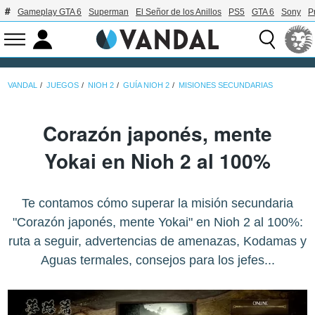
Gameplay GTA 6
Superman
El Señor de los Anillos
PS5
GTA 6
Sony
P
VANDAL
JUEGOS
NIOH 2
GUÍA NIOH 2
MISIONES SECUNDARIAS
Corazón japonés, mente
Yokai en Nioh 2 al 100%
Te contamos cómo superar la misión secundaria
"Corazón japonés, mente Yokai" en Nioh 2 al 100%:
ruta a seguir, advertencias de amenazas, Kodamas y
Aguas termales, consejos para los jefes...