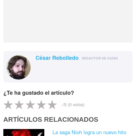
César Rebolledo
REDACTOR DE GUÍAS
¿Te ha gustado el artículo?
-
/5 (
0
votos)
ARTÍCULOS RELACIONADOS
La saga Nioh logra un nuevo hito