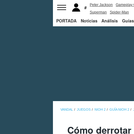
Peter Jackson
Gameplay 
Superman
Spider-Man
PORTADA
Noticias
Análisis
Guías
VANDAL
JUEGOS
NIOH 2
GUÍA NIOH 2
Cómo derrotar 