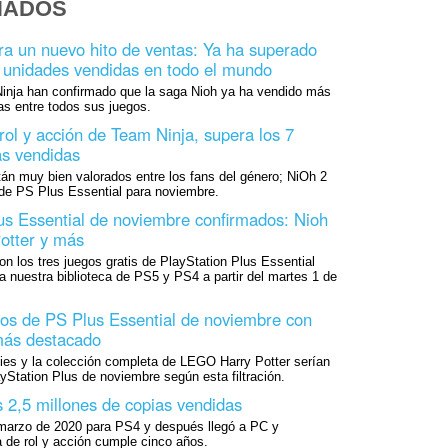
NADOS
ra un nuevo hito de ventas: Ya ha superado
e unidades vendidas en todo el mundo
nja han confirmado que la saga Nioh ya ha vendido más
as entre todos sus juegos.
rol y acción de Team Ninja, supera los 7
as vendidas
stán muy bien valorados entre los fans del género; NiOh 2
 de PS Plus Essential para noviembre.
s Essential de noviembre confirmados: Nioh
otter y más
 los tres juegos gratis de PlayStation Plus Essential
 nuestra biblioteca de PS5 y PS4 a partir del martes 1 de
egos de PS Plus Essential de noviembre con
más destacado
ies y la colección completa de LEGO Harry Potter serían
ayStation Plus de noviembre según esta filtración.
s 2,5 millones de copias vendidas
n marzo de 2020 para PS4 y después llegó a PC y
a de rol y acción cumple cinco años.