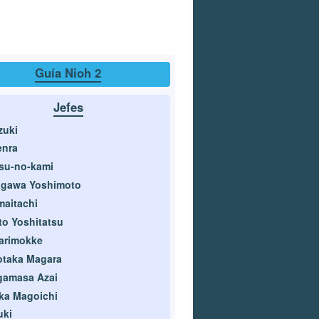
Guía Nioh 2
Jefes
zuki
enra
su-no-kami
agawa Yoshimoto
aitachi
to Yoshitatsu
arimokke
otaka Magara
gamasa Azai
ka Magoichi
uki