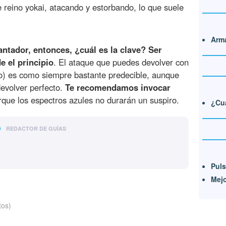
 reino yokai, atacando y estorbando, lo que suele
Arma
cantador, entonces, ¿cuál es la clave? Ser
 el principio
. El ataque que puedes devolver con
lo) es como siempre bastante predecible, aunque
devolver perfecto.
Te recomendamos invocar
que los espectros azules no durarán un suspiro.
¿Cuá
o
REDACTOR DE GUÍAS
Puls
Mejo
tos)