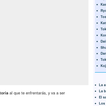
Ka
Ry
Tos
Kat
Tok
Ko
Dai
Shu
Da
Tok
Koj
La a
La b
toria
al que te enfrentarás, y va a ser
El s
Los