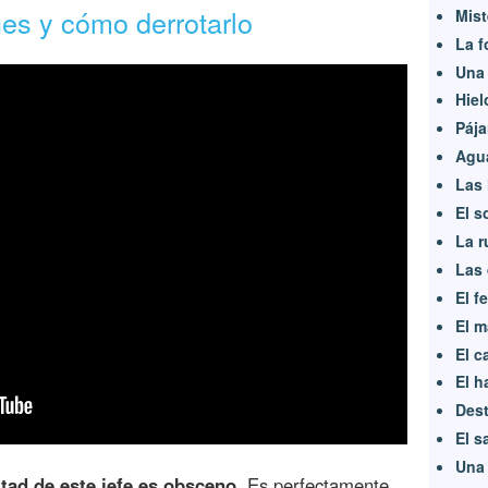
es y cómo derrotarlo
Mist
La f
Una 
Hiel
Pája
Agu
Las 
El s
La r
Las 
El f
El m
El c
El h
Dest
El s
Una 
ultad de este jefe es obsceno
. Es perfectamente