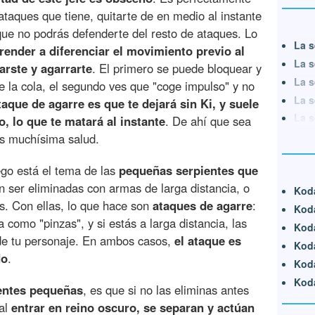
taques que tiene, quitarte de en medio al instante
que no podrás defenderte del resto de ataques. Lo
La s
ender a diferenciar el movimiento previo al
La s
arste y agarrarte
. El primero se puede bloquear y
La s
 la cola, el segundo ves que "coge impulso" y no
La s
taque de agarre es que te dejará sin Ki, y suele
La s
o, lo que te matará al instante
. De ahí que sea
as muchísima salud.
go está el tema de las
pequeñas serpientes que
n ser eliminadas con armas de larga distancia, o
Koda
s. Con ellas, lo que hace son
ataques de agarre
:
Koda
a como "pinzas", y si estás a larga distancia, las
Kod
 de tu personaje. En ambos casos,
el ataque es
Koda
do
.
Koda
Koda
entes pequeñas
, es que si no las eliminas antes
 al
entrar en reino oscuro, se separan y actúan