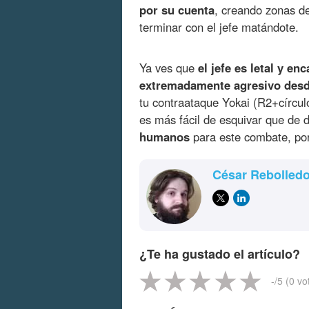
por su cuenta
, creando zonas de
terminar con el jefe matándote.
Ya ves que
el jefe es letal y en
extremadamente agresivo desde
tu contraataque Yokai (R2+círcu
es más fácil de esquivar que de 
humanos
para este combate, por
César Rebolled
¿Te ha gustado el artículo?
-
/5 (
0
vo