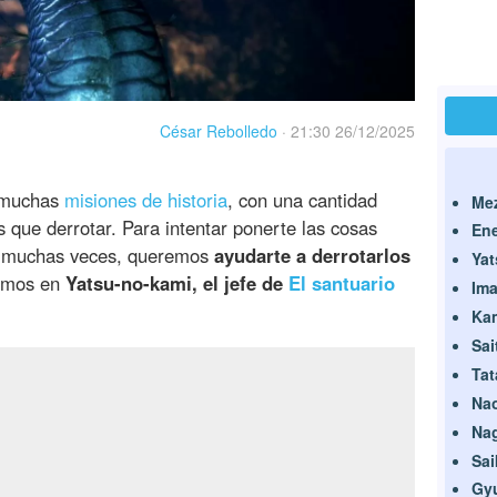
César Rebolledo
·
21:30 26/12/2025
s muchas
misiones de historia
, con una cantidad
Me
s que derrotar. Para intentar ponerte las cosas
En
s muchas veces, queremos
ayudarte a derrotarlos
Yat
ramos en
Yatsu-no-kami, el jefe de
El santuario
Im
Kam
Sai
Tat
Na
Na
Sai
Gy