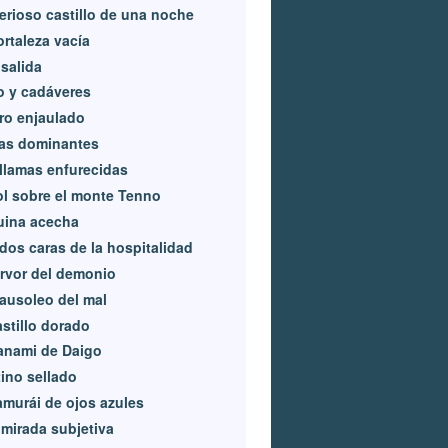
erioso castillo de una noche
ortaleza vacía
salida
o y cadáveres
ro enjaulado
as dominantes
llamas enfurecidas
ol sobre el monte Tenno
uina acecha
dos caras de la hospitalidad
ervor del demonio
ausoleo del mal
astillo dorado
anami de Daigo
ino sellado
amurái de ojos azules
mirada subjetiva