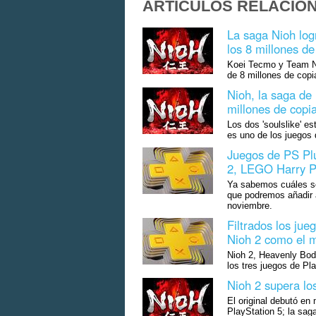
ARTÍCULOS RELACIO
La saga Nioh log
los 8 millones d
Koei Tecmo y Team Ni
de 8 millones de copi
Nioh, la saga de 
millones de copi
Los dos 'soulslike' e
es uno de los juegos
Juegos de PS Plu
2, LEGO Harry P
Ya sabemos cuáles son
que podremos añadir a
noviembre.
Filtrados los ju
Nioh 2 como el 
Nioh 2, Heavenly Bod
los tres juegos de Pl
Nioh 2 supera lo
El original debutó e
PlayStation 5; la sag