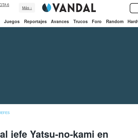
GTA 6
Más ↓
Juegos
Reportajes
Avances
Trucos
Foro
Random
Hard
JEFES
al jefe Yatsu-no-kami en