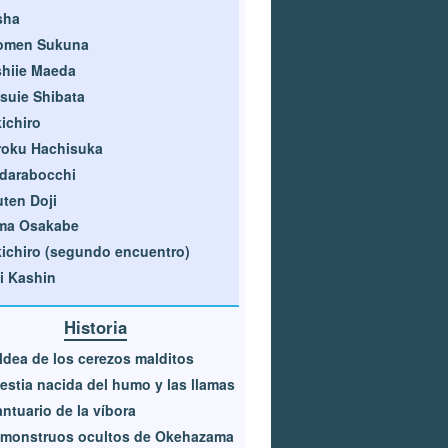
sha
omen Sukuna
hiie Maeda
suie Shibata
ichiro
roku Hachisuka
darabocchi
ten Doji
ma Osakabe
ichiro (segundo encuentro)
i Kashin
Historia
ldea de los cerezos malditos
estia nacida del humo y las llamas
antuario de la víbora
 monstruos ocultos de Okehazama