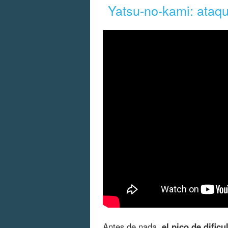
Yatsu-no-kami: ataqu
Antes de nada,
el pico de dific