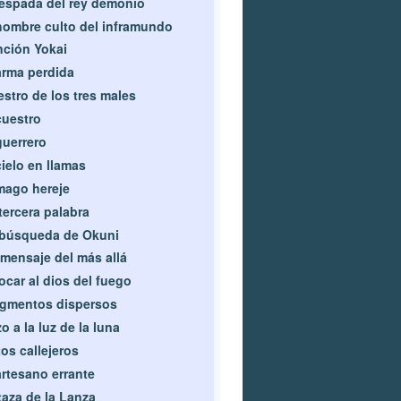
espada del rey demonio
hombre culto del inframundo
ción Yokai
arma perdida
stro de los tres males
uestro
guerrero
cielo en llamas
mago hereje
tercera palabra
 búsqueda de Okuni
mensaje del más allá
ocar al dios del fuego
gmentos dispersos
o a la luz de la luna
os callejeros
artesano errante
aza de la Lanza