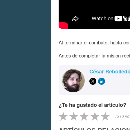
Al terminar el combate, habla c
Antes de completar la misión reci
César Rebolled
¿Te ha gustado el artículo?
-
/5 (
0
vo