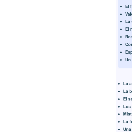
El 
Val
La 
El 
Res
Cor
Esp
Un 
La a
La b
El s
Los
Mist
La f
Una 