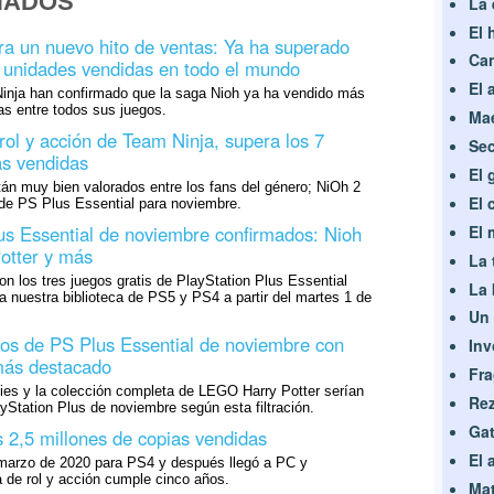
NADOS
La 
El 
ra un nuevo hito de ventas: Ya ha superado
Can
e unidades vendidas en todo el mundo
El 
nja han confirmado que la saga Nioh ya ha vendido más
as entre todos sus juegos.
Mae
rol y acción de Team Ninja, supera los 7
Sec
as vendidas
El 
stán muy bien valorados entre los fans del género; NiOh 2
El 
 de PS Plus Essential para noviembre.
s Essential de noviembre confirmados: Nioh
El 
otter y más
La 
 los tres juegos gratis de PlayStation Plus Essential
La
 nuestra biblioteca de PS5 y PS4 a partir del martes 1 de
Un 
egos de PS Plus Essential de noviembre con
Inv
más destacado
Fra
ies y la colección completa de LEGO Harry Potter serían
Rez
ayStation Plus de noviembre según esta filtración.
Gat
s 2,5 millones de copias vendidas
El 
n marzo de 2020 para PS4 y después llegó a PC y
a de rol y acción cumple cinco años.
Mat