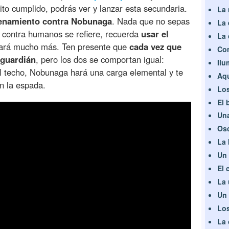
ito cumplido, podrás ver y lanzar esta secundaria.
La 
enamiento contra Nobunaga
. Nada que no sepas
La 
ar contra humanos se refiere, recuerda
usar el
La 
ará mucho más. Ten presente que
cada vez que
Com
 guardián
, pero los dos se comportan igual:
Ilu
l techo, Nobunaga hará una carga elemental y te
Aqu
n la espada.
Los
El 
Una
Osc
La
Un 
El 
La 
Un 
Los
La 