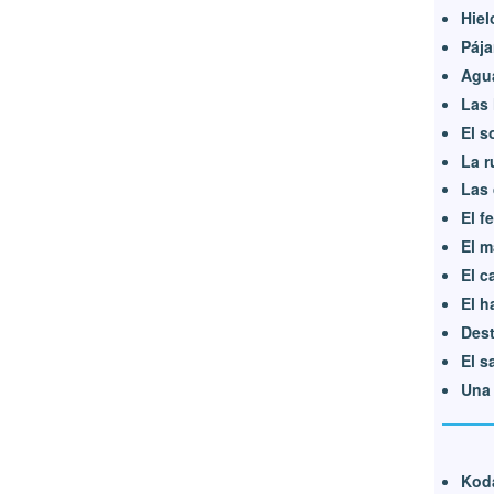
Hiel
Pája
Agu
Las 
El s
La r
Las 
El f
El m
El c
El h
Dest
El s
Una 
Koda