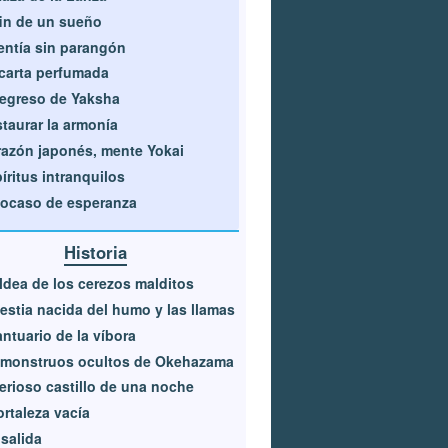
fin de un sueño
entía sin parangón
carta perfumada
regreso de Yaksha
taurar la armonía
azón japonés, mente Yokai
íritus intranquilos
ocaso de esperanza
Historia
ldea de los cerezos malditos
estia nacida del humo y las llamas
antuario de la víbora
 monstruos ocultos de Okehazama
erioso castillo de una noche
ortaleza vacía
salida