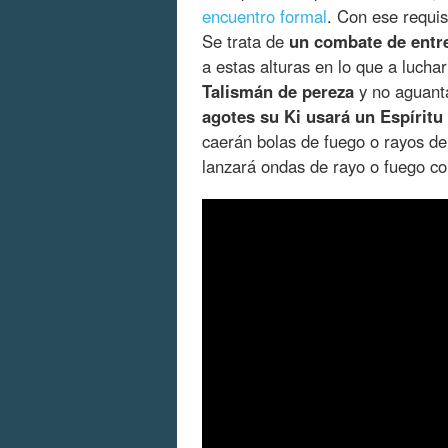
encuentro formal
. Con ese requis
Se trata de
un combate de entr
a estas alturas en lo que a luch
Talismán de pereza
y no aguant
agotes su Ki usará un Espíritu
caerán bolas de fuego o rayos de
lanzará ondas de rayo o fuego co