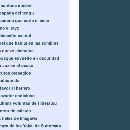
montaña inmóvil
espada del tengu
cadena que corta el cielo
o el rayo
minación mental
el que habita en las sombras
 nueve símbolos
bosque envuelto en oscuridad
 voz en el ocaso
uros presagios
 búsqueda
favor al herrero
cazador codicioso
última voluntad de Hidetatsu
error de cálculo
 fieles de Imagawa
caza de los Yokai de Sunomata