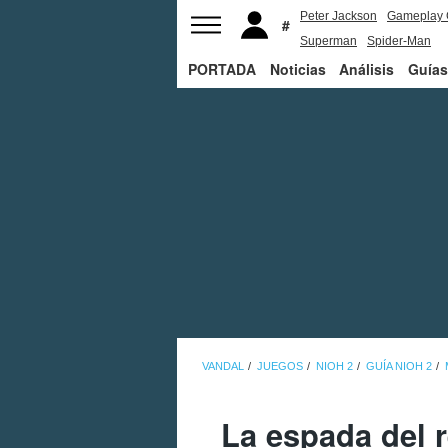
Peter Jackson
Gameplay 
Superman
Spider-Man
PORTADA
Noticias
Análisis
Guías
VANDAL
JUEGOS
NIOH 2
GUÍA NIOH 2
La espada del 