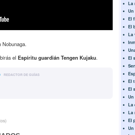
La 
Un 
El 
El 
La 
Inm
on Nobunaga.
Una
birás el
Espíritu guardián Tengen Kujaku
.
El 
Sen
o
Esp
REDACTOR DE GUÍAS
El 
El 
Un 
La 
La 
El 
tos)
Un 