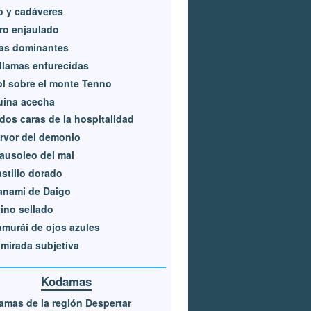
o y cadáveres
ro enjaulado
as dominantes
llamas enfurecidas
ol sobre el monte Tenno
uina acecha
dos caras de la hospitalidad
ervor del demonio
ausoleo del mal
astillo dorado
anami de Daigo
ino sellado
amurái de ojos azules
mirada subjetiva
Kodamas
mas de la región Despertar