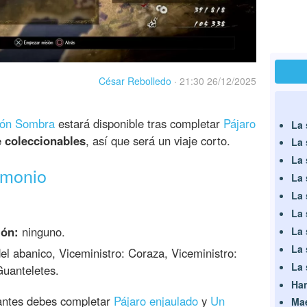
César Rebolledo
·
21:30 26/12/2025
ión Sombra
estará disponible tras completar
Pájaro
La 
e coleccionables
, así que será un viaje corto.
La 
La 
emonio
La 
La 
La 
ión:
ninguno.
La 
La 
el abanico, Viceministro: Coraza, Viceministro:
La 
Guanteletes.
Han
 antes debes completar
Pájaro enjaulado
y
Un
Mae