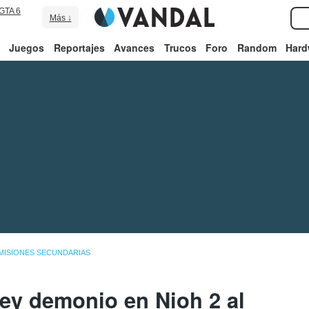
GTA 6
Más ↓
Juegos
Reportajes
Avances
Trucos
Foro
Random
Hard
MISIONES SECUNDARIAS
rey demonio en Nioh 2 al