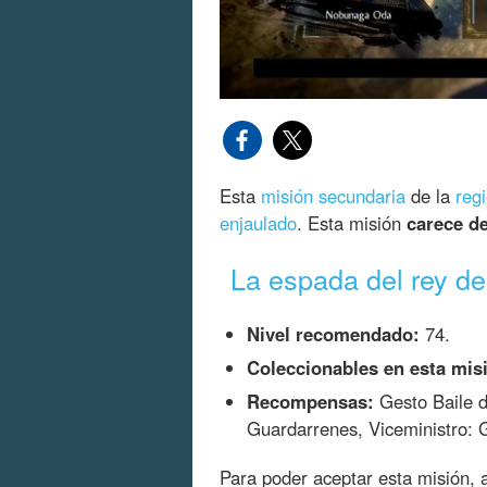
Esta
misión secundaria
de la
reg
enjaulado
. Esta misión
carece d
La espada del rey d
Nivel recomendado:
74.
Coleccionables en esta mis
Recompensas:
Gesto Baile d
Guardarrenes, Viceministro: 
Para poder aceptar esta misión,