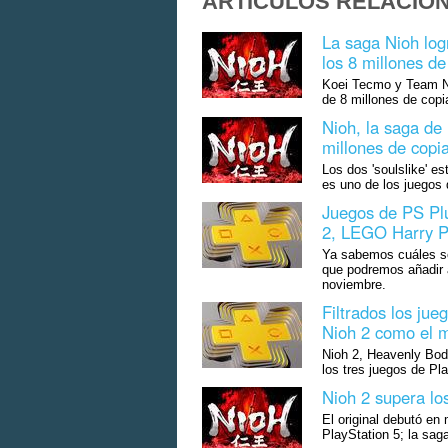
ARTÍCULOS RELACIO
La saga Nioh log
los 8 millones d
Koei Tecmo y Team Ni
de 8 millones de copi
Nioh, la saga de 
millones de copi
Los dos 'soulslike' e
es uno de los juegos
Juegos de PS Plu
2, LEGO Harry P
Ya sabemos cuáles son
que podremos añadir a
noviembre.
Filtrados los ju
Nioh 2 como el 
Nioh 2, Heavenly Bod
los tres juegos de Pl
Nioh 2 supera lo
El original debutó e
PlayStation 5; la sag