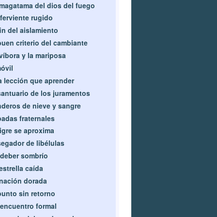
magatama del dios del fuego
ferviente rugido
fin del aislamiento
buen criterio del cambiante
víbora y la mariposa
óvil
 lección que aprender
santuario de los juramentos
deros de nieve y sangre
adas fraternales
tigre se aproxima
segador de libélulas
deber sombrío
estrella caída
nación dorada
punto sin retorno
encuentro formal