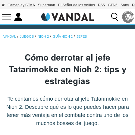
Gameplay GTA 6
Superman
El Señor de los Anillos
PS5
GTA 6
Sony
P
VANDAL
JUEGOS
NIOH 2
GUÍA NIOH 2
JEFES
Cómo derrotar al jefe
Tatarimokke en Nioh 2: tips y
estrategias
Te contamos cómo derrotar al jefe Tatarimokke en
Nioh 2. Descubre qué es lo que puedes hacer para
tener más ventaja en el combate contra uno de los
muchos bosses del juego.