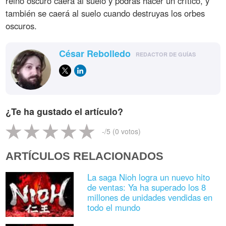
reino oscuro caerá al suelo y podrás hacer un crítico, y
también se caerá al suelo cuando destruyas los orbes
oscuros.
César Rebolledo
REDACTOR DE GUÍAS
¿Te ha gustado el artículo?
-
/5 (
0
votos)
ARTÍCULOS RELACIONADOS
La saga Nioh logra un nuevo hito
de ventas: Ya ha superado los 8
millones de unidades vendidas en
todo el mundo