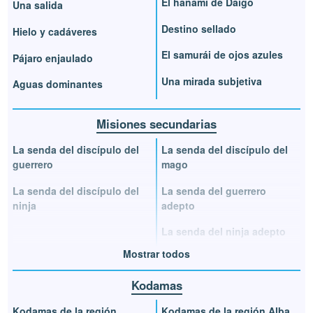
El hanami de Daigo
Una salida
Destino sellado
Hielo y cadáveres
El samurái de ojos azules
Pájaro enjaulado
Una mirada subjetiva
Aguas dominantes
Misiones secundarias
La senda del discípulo del
La senda del discípulo del
guerrero
mago
La senda del discípulo del
La senda del guerrero
ninja
adepto
La senda del ninja adepto
Mostrar todos
Kodamas
Kodamas de la región
Kodamas de la región Alba