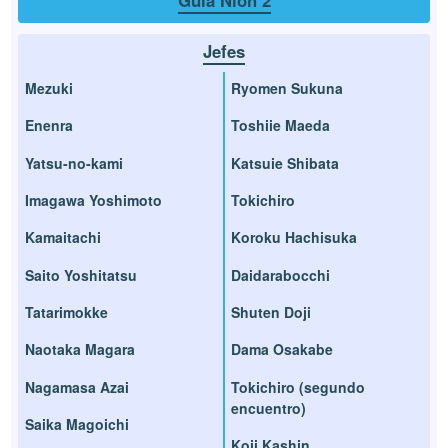
Guía Nioh 2
Jefes
Mezuki
Ryomen Sukuna
Enenra
Toshiie Maeda
Yatsu-no-kami
Katsuie Shibata
Imagawa Yoshimoto
Tokichiro
Kamaitachi
Koroku Hachisuka
Saito Yoshitatsu
Daidarabocchi
Tatarimokke
Shuten Doji
Naotaka Magara
Dama Osakabe
Nagamasa Azai
Tokichiro (segundo
encuentro)
Saika Magoichi
Koji Kashin