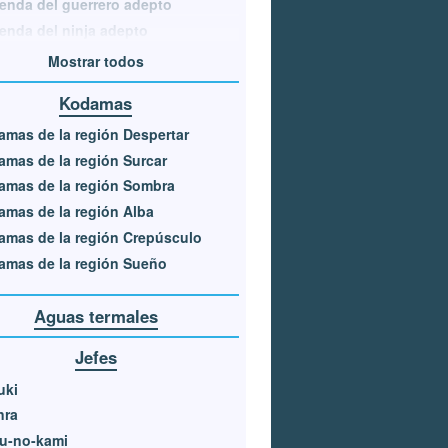
enda del guerrero adepto
enda del ninja adepto
Mostrar todos
Kodamas
mas de la región Despertar
mas de la región Surcar
amas de la región Sombra
mas de la región Alba
mas de la región Crepúsculo
mas de la región Sueño
Aguas termales
Jefes
uki
nra
u-no-kami