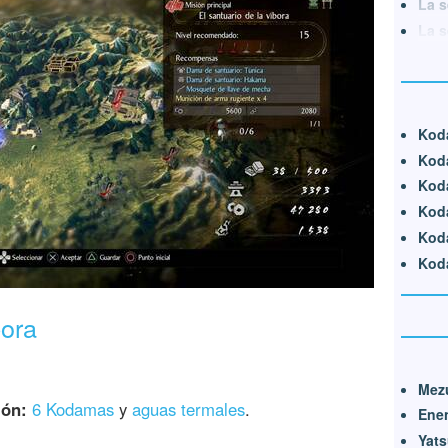
La s
La s
Koda
Koda
Kod
Koda
Koda
Koda
bora
Mez
ión:
6 Kodamas
y
aguas termales
.
Ene
Yats