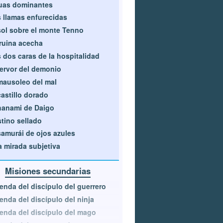
uas dominantes
 llamas enfurecidas
sol sobre el monte Tenno
ruina acecha
 dos caras de la hospitalidad
fervor del demonio
mausoleo del mal
castillo dorado
hanami de Daigo
tino sellado
samurái de ojos azules
 mirada subjetiva
Misiones secundarias
enda del discípulo del guerrero
enda del discípulo del ninja
enda del discípulo del mago