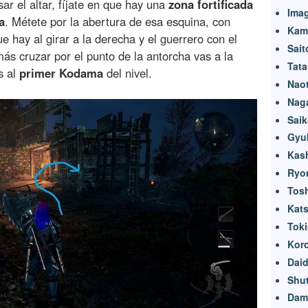
r el altar, fíjate en que hay una
zona fortificada
Ima
a
. Métete por la abertura de esa esquina, con
Kam
 hay al girar a la derecha y el guerrero con el
Sait
ás cruzar por el punto de la antorcha vas a la
Tata
s al
primer Kodama
del nivel.
Nao
Nag
Saik
Gyu
Kas
Ryo
Tos
Kats
Toki
Kor
Dai
Shut
Dam