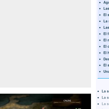
Ag
Las
El 
La 
Las
El 
El 
El 
El 
Des
El 
Una
La s
La s
La s