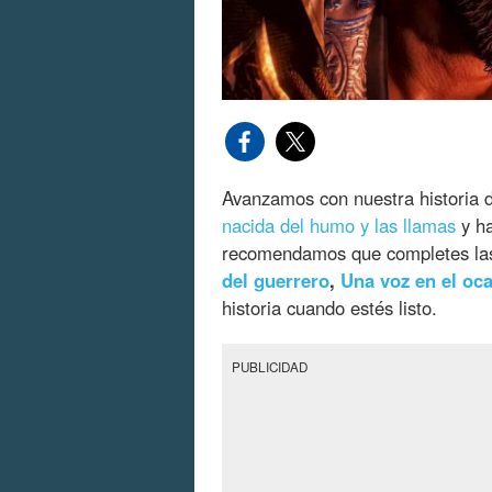
Avanzamos con nuestra historia
nacida del humo y las llamas
y ha
recomendamos que completes l
del guerrero
,
Una voz en el oc
historia cuando estés listo.
PUBLICIDAD