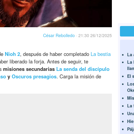
César Rebolledo
·
21:30 26/12/2025
 de
Nioh 2
, después de haber completado
La bestia
La 
ber liberado la forja. Antes de seguir, te
La 
as
misiones secundarias
La senda del discípulo
lla
aso
y
Oscuros presagios
. Carga la misión de
El 
Los
Ok
Mis
La 
Una
Hie
Páj