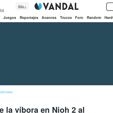
Más ↓
A 6
Juegos
Reportajes
Avances
Trucos
Foro
Random
Hard
HISTORIA
e la víbora en Nioh 2 al