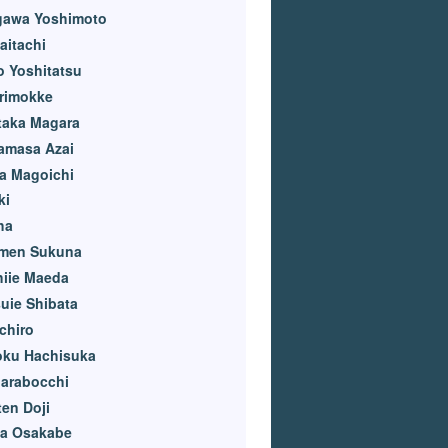
gawa Yoshimoto
aitachi
o Yoshitatsu
rimokke
taka Magara
amasa Azai
a Magoichi
ki
ha
men Sukuna
hiie Maeda
uie Shibata
chiro
oku Hachisuka
darabocchi
en Doji
a Osakabe