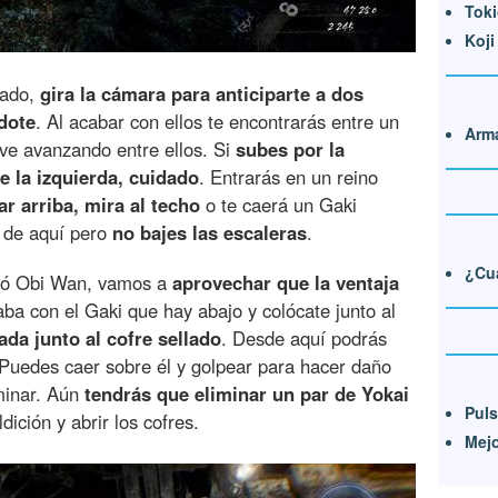
Toki
Koji
dado,
gira la cámara para anticiparte a dos
dote
. Al acabar con ellos te encontrarás entre un
Arma
 ve avanzando entre ellos. Si
subes por la
e la izquierda, cuidado
. Entrarás en un reino
gar arriba, mira al techo
o te caerá un Gaki
 de aquí pero
no bajes las escaleras
.
¿Cuá
ñó Obi Wan, vamos a
aprovechar que la ventaja
aba con el Gaki que hay abajo y colócate junto al
ada junto al cofre sellado
. Desde aquí podrás
. Puedes caer sobre él y golpear para hacer daño
iminar. Aún
tendrás que eliminar un par de Yokai
Puls
dición y abrir los cofres.
Mejo