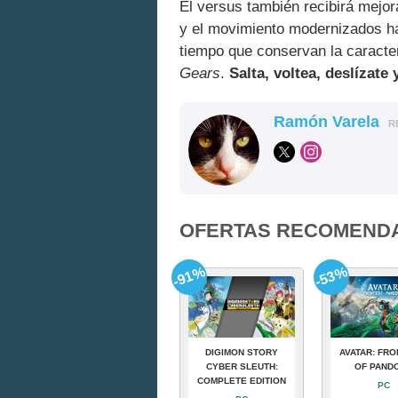
El versus también recibirá mejo
y el movimiento modernizados ha
tiempo que conservan la caracte
Gears
.
Salta, voltea, deslízate
Ramón Varela
R
OFERTAS RECOMEND
-91%
-53%
DIGIMON STORY
AVATAR: FRO
CYBER SLEUTH:
OF PAND
COMPLETE EDITION
PC