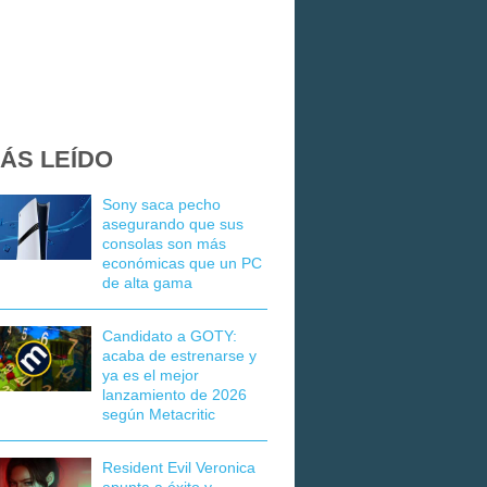
ÁS LEÍDO
Sony saca pecho
asegurando que sus
consolas son más
económicas que un PC
de alta gama
Candidato a GOTY:
acaba de estrenarse y
ya es el mejor
lanzamiento de 2026
según Metacritic
Resident Evil Veronica