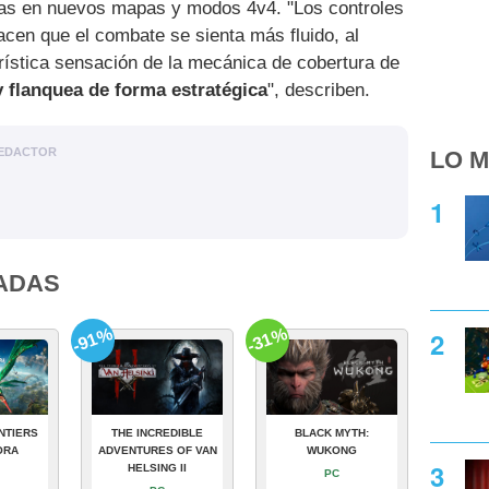
ras en nuevos mapas y modos 4v4. "Los controles
cen que el combate se sienta más fluido, al
rística sensación de la mecánica de cobertura de
 y flanquea de forma estratégica
", describen.
EDACTOR
LO M
ADAS
-91%
-31%
NTIERS
THE INCREDIBLE
BLACK MYTH:
ORA
ADVENTURES OF VAN
WUKONG
HELSING II
PC