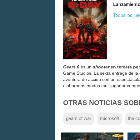
Lanzamiento
Todos los ju
Gears 6
es un
shooter
en tercera pe
Game Studios. La sexta entrega de la
aventura de acción con un espectacula
elaborados modos multijugador compet
OTRAS NOTICIAS SOB
gears of war
microsoft
the co