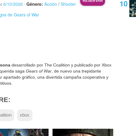
RESERVAR
:
6/10/2026
·
Género:
Acción
/
Shooter
egos de Gears of War
rsona
desarrollado por The Coalition y publicado por Xbox
 querida saga
Gears of War
, de nuevo una trepidante
r apartado gráfico, una divertida campaña cooperativa y
itivos.
RE:
alition
xbox