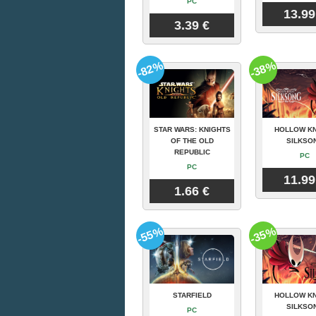
PC
13.99
3.39 €
-82%
-38%
STAR WARS: KNIGHTS
HOLLOW KN
OF THE OLD
SILKSO
REPUBLIC
PC
PC
11.99
1.66 €
-55%
-35%
STARFIELD
HOLLOW KN
SILKSO
PC