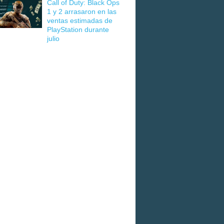
Call of Duty: Black Ops
1 y 2 arrasaron en las
ventas estimadas de
PlayStation durante
julio