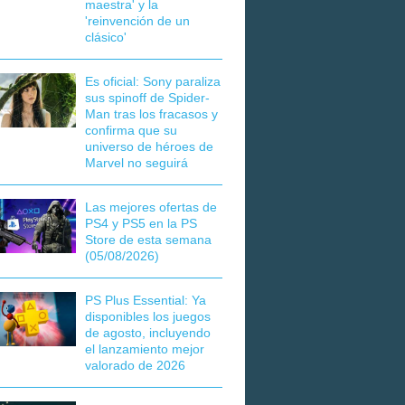
maestra' y la
'reinvención de un
clásico'
Es oficial: Sony paraliza
sus spinoff de Spider-
Man tras los fracasos y
confirma que su
universo de héroes de
Marvel no seguirá
Las mejores ofertas de
PS4 y PS5 en la PS
Store de esta semana
(05/08/2026)
PS Plus Essential: Ya
disponibles los juegos
de agosto, incluyendo
el lanzamiento mejor
valorado de 2026