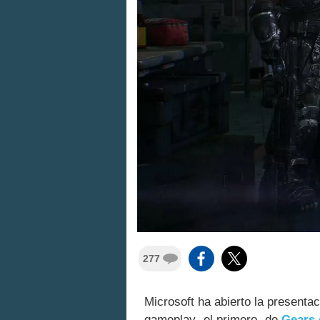
277
Microsoft ha abierto la presen
gameplay -el primero- de
Gears 