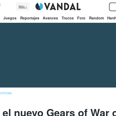
e
Más ↓
Juegos
Reportajes
Avances
Trucos
Foro
Random
Hard
OTICIAS
: el nuevo Gears of War