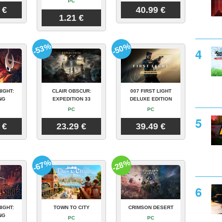
PC
 €
40.99 €
1.21 €
-53%
-50%
IGHT:
CLAIR OBSCUR:
007 FIRST LIGHT
NG
EXPEDITION 33
DELUXE EDITION
PC
PC
 €
23.29 €
39.49 €
-67%
-28%
IGHT:
TOWN TO CITY
CRIMSON DESERT
NG
PC
PC