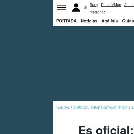
Sony
Prime Video
Anim
Metacritic
PORTADA
Noticias
Análisis
Guías
VANDAL
JUEGOS
GEARS OF WAR: E-DAY
N
Es oficial