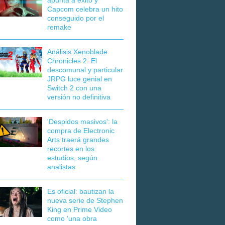
apunta a éxito y
Capcom celebra un hito
conseguido por el
remake
Análisis Xenoblade
Chronicles 2: El
descomunal y particular
JRPG luce genial en
Switch 2 con una
versión no definitiva
'Despidos masivos': la
compra de Electronic
Arts traerá grandes
recortes en los
estudios, según
analistas
Es oficial: bautizan la
nueva serie de Stephen
King en Prime Video
como 'una obra