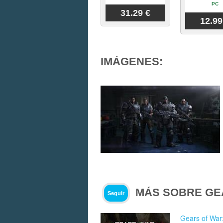
PC
31.29 €
12.99
IMÁGENES:
MÁS SOBRE GE
Seguir
Gears of War