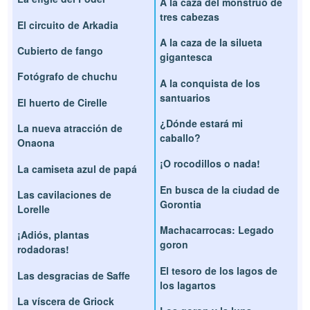
A la caza del monstruo de
tres cabezas
El circuito de Arkadia
A la caza de la silueta
Cubierto de fango
gigantesca
Fotógrafo de chuchu
A la conquista de los
santuarios
El huerto de Cirelle
¿Dónde estará mi
La nueva atracción de
caballo?
Onaona
¡O rocodillos o nada!
La camiseta azul de papá
En busca de la ciudad de
Las cavilaciones de
Gorontia
Lorelle
Machacarrocas: Legado
¡Adiós, plantas
goron
rodadoras!
El tesoro de los lagos de
Las desgracias de Saffe
los lagartos
La víscera de Griock