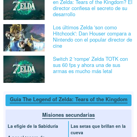
en Zelda: Tears of the Kingdom? El
director confiesa el secreto de su
desarrollo
Los últimos Zelda 'son como
Hitchcock': Dan Houser compara a
Nintendo con el popular director de
cine
Switch 2 'rompe' Zelda TOTK con
sus 60 fps y ahora una de sus
armas es mucho más letal
Guía The Legend of Zelda: Tears of the Kingdom
Misiones secundarias
La efigie de la Sabiduría
Las setas que brillan en la
cueva