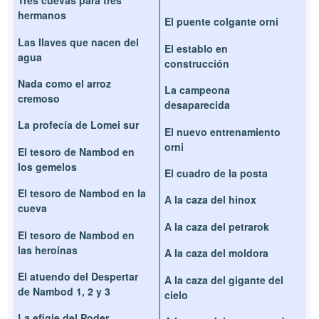
Tres cuevas para tres
hermanos
El puente colgante orni
Las llaves que nacen del
El establo en
agua
construcción
Nada como el arroz
La campeona
cremoso
desaparecida
La profecía de Lomei sur
El nuevo entrenamiento
orni
El tesoro de Nambod en
los gemelos
El cuadro de la posta
El tesoro de Nambod en la
A la caza del hinox
cueva
A la caza del petrarok
El tesoro de Nambod en
las heroínas
A la caza del moldora
El atuendo del Despertar
A la caza del gigante del
de Nambod 1, 2 y 3
cielo
La efigie del Poder