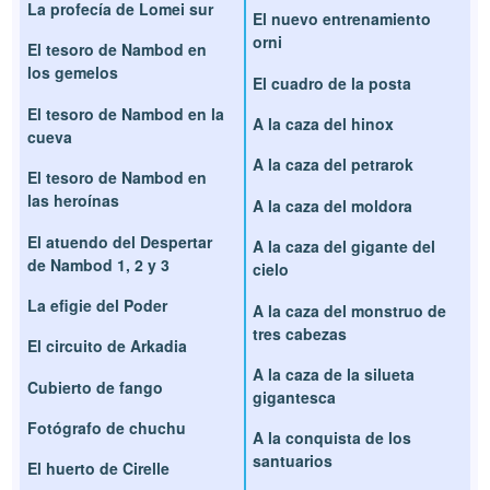
La profecía de Lomei sur
El nuevo entrenamiento
orni
El tesoro de Nambod en
los gemelos
El cuadro de la posta
El tesoro de Nambod en la
A la caza del hinox
cueva
A la caza del petrarok
El tesoro de Nambod en
las heroínas
A la caza del moldora
El atuendo del Despertar
A la caza del gigante del
de Nambod 1, 2 y 3
cielo
La efigie del Poder
A la caza del monstruo de
tres cabezas
El circuito de Arkadia
A la caza de la silueta
Cubierto de fango
gigantesca
Fotógrafo de chuchu
A la conquista de los
santuarios
El huerto de Cirelle