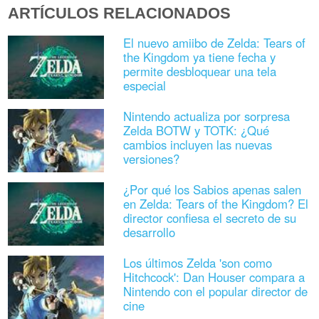
ARTÍCULOS RELACIONADOS
El nuevo amiibo de Zelda: Tears of
the Kingdom ya tiene fecha y
permite desbloquear una tela
especial
Nintendo actualiza por sorpresa
Zelda BOTW y TOTK: ¿Qué
cambios incluyen las nuevas
versiones?
¿Por qué los Sabios apenas salen
en Zelda: Tears of the Kingdom? El
director confiesa el secreto de su
desarrollo
Los últimos Zelda 'son como
Hitchcock': Dan Houser compara a
Nintendo con el popular director de
cine