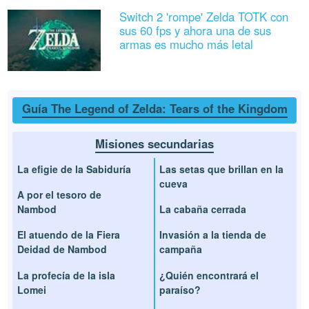
Switch 2 'rompe' Zelda TOTK con
sus 60 fps y ahora una de sus
armas es mucho más letal
Guía The Legend of Zelda: Tears of the Kingdom
Misiones secundarias
La efigie de la Sabiduría
Las setas que brillan en la
cueva
A por el tesoro de
Nambod
La cabaña cerrada
El atuendo de la Fiera
Invasión a la tienda de
Deidad de Nambod
campaña
La profecía de la isla
¿Quién encontrará el
Lomei
paraíso?