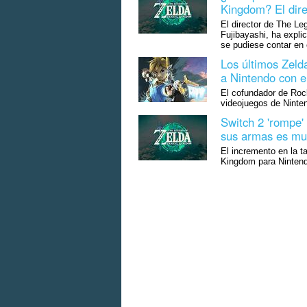
Kingdom? El direc
El director de The Le
Fujibayashi, ha expli
se pudiese contar en 
Los últimos Zeld
a Nintendo con el
El cofundador de Rock
videojuegos de Ninte
Switch 2 'rompe'
sus armas es mu
El incremento en la t
Kingdom para Nintendo