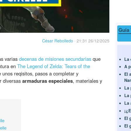
Guía 
César Rebolledo
·
21:31 26/12/2025
as varias
decenas de misiones secundarias
que
La 
ntura en
The Legend of Zelda: Tears of the
A p
e unos reqisitos, pasos a completar y
El 
ir diversas
armaduras especiales
, materiales y
Na
La 
La 
La 
¡¿E
El 
lle
El 
elle