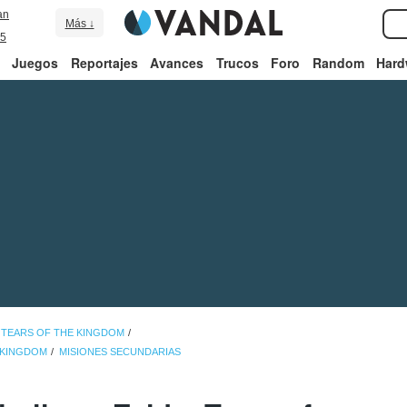
an
Más ↓
5
Juegos
Reportajes
Avances
Trucos
Foro
Random
Hard
 TEARS OF THE KINGDOM
E KINGDOM
MISIONES SECUNDARIAS