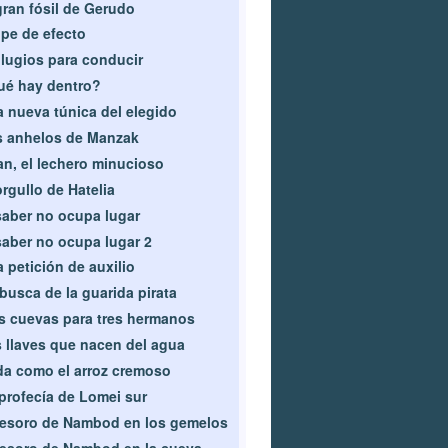
gran fósil de Gerudo
pe de efecto
ilugios para conducir
é hay dentro?
 nueva túnica del elegido
 anhelos de Manzak
n, el lechero minucioso
orgullo de Hatelia
saber no ocupa lugar
saber no ocupa lugar 2
 petición de auxilio
busca de la guarida pirata
s cuevas para tres hermanos
 llaves que nacen del agua
a como el arroz cremoso
profecía de Lomei sur
tesoro de Nambod en los gemelos
tesoro de Nambod en la cueva