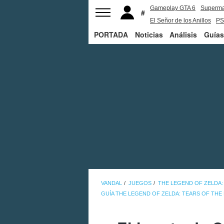
Gameplay GTA 6
Superm
El Señor de los Anillos
PS
PORTADA
Noticias
Análisis
Guías
VANDAL
JUEGOS
THE LEGEND OF ZELDA:
GUÍA THE LEGEND OF ZELDA: TEARS OF TH