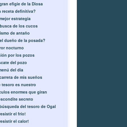
gran efigie de la Diosa
 receta definitiva?
mejor estrategia
busca de los cucos
ismo de antaño
el dueño de la posada?
ror nocturno
ión por los pozos
cate del pozo
menú del día
carreta de mis sueños
 tesoro es nuestro
culos enormes que giran
escondite secreto
búsqueda del tesoro de Ogal
esistir el frío!
resistir el calor!