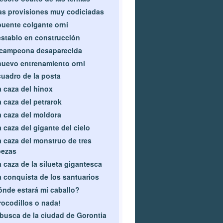
s provisiones muy codiciadas
puente colgante orni
establo en construcción
 campeona desaparecida
nuevo entrenamiento orni
cuadro de la posta
a caza del hinox
a caza del petrarok
a caza del moldora
a caza del gigante del cielo
a caza del monstruo de tres
bezas
a caza de la silueta gigantesca
a conquista de los santuarios
nde estará mi caballo?
rocodillos o nada!
busca de la ciudad de Gorontia