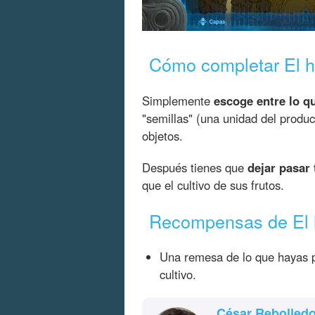
Cómo completar El hu
Simplemente
escoge entre lo qu
"semillas" (una unidad del produc
objetos.
Después tienes que
dejar pasar 
que el cultivo de sus frutos.
Recompensas de El h
Una remesa de lo que hayas p
cultivo.
César Rebolled