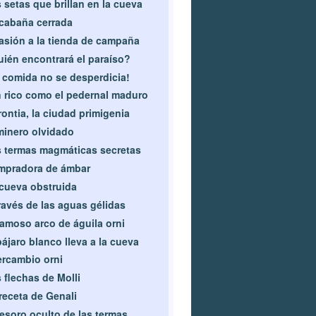
 setas que brillan en la cueva
cabaña cerrada
asión a la tienda de campaña
ién encontrará el paraíso?
 comida no se desperdicia!
 rico como el pedernal maduro
ontia, la ciudad primigenia
minero olvidado
 termas magmáticas secretas
mpradora de ámbar
cueva obstruida
ravés de las aguas gélidas
famoso arco de águila orni
pájaro blanco lleva a la cueva
ercambio orni
 flechas de Molli
receta de Genali
tesoro oculto de las termas