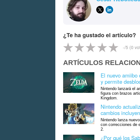
¿Te ha gustado el artículo?
-
/5 (
0
vo
ARTÍCULOS RELACIO
El nuevo amiibo 
y permite desblo
Nintendo lanzará el a
figura con brazos art
Kingdom.
Nintendo actual
cambios incluyen
Nintendo lanza nuevo
con correcciones de 
2.
¿Por qué los Sab