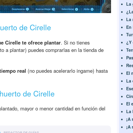
La 
¿La
La 
erto de Cirelle
En 
Tur
e Cirelle te ofrece plantar
. Si no tienes
¿Y 
to a plantar) puedes comprarlas en la tienda de
Ter
Pas
Res
tiempo real
(no puedes acelerarlo ingame) hasta
El 
La 
Ese
uerto de Cirelle
Cír
El 
lantado, mayor o menor cantidad en función del
La 
¡A r
¡A 
o
REDACTOR DE GUÍAS