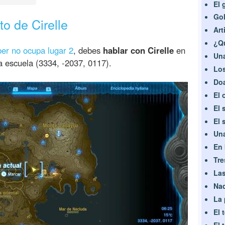
El 
Gol
to de Cirelle
Art
¿Qu
ber no ocupa lugar 2
, debes
hablar con Cirelle
en
Una
la escuela (3334, -2037, 0117).
Los
Doa
El 
El 
El 
Una
En 
Tre
Las
Nad
La 
El 
El 