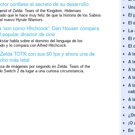
tor confiesa el secreto de su desarrollo
Una
gend of Zelda: Tears of the Kingdom, Hidemaro
El 
cado que le hace muy feliz de que la historia de los Sabios
el nuevo Hyrule Warriors.
El 
a 'son como Hitchcock': Dan Houser compara
La
 popular director de cine
El 
star habla sobre el dominio del lenguaje de los
El 
ndo y lo compara con Alfred Hitchcock.
 Zelda TOTK con sus 60 fps y ahora una de
A l
cho más letal
A l
asa de imágenes por segundo en Zelda: Tears of the
A l
 Switch 2 da lugar a una curiosa circunstancia.
A l
A l
ca
A l
A l
¿Dó
¡O 
En 