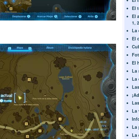
El 
El 
1, 
La 
El 
Cub
Fot
El 
La 
La 
Las
¡Ad
Las
La 
Inf
La 
La 