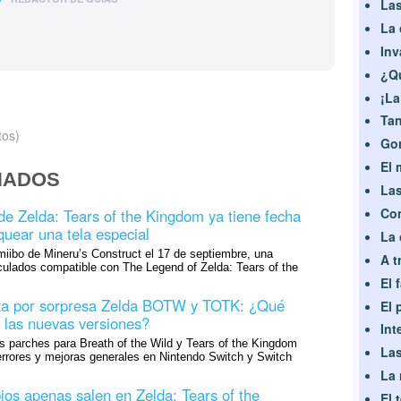
Las
La 
Inv
¿Qu
¡La
Tan
tos)
Gor
El 
NADOS
Las
Co
de Zelda: Tears of the Kingdom ya tiene fecha
quear una tela especial
La 
miibo de Mineru’s Construct el 17 de septiembre, una
A t
iculados compatible con The Legend of Zelda: Tears of the
El 
iza por sorpresa Zelda BOTW y TOTK: ¿Qué
El 
 las nuevas versiones?
Int
s parches para Breath of the Wild y Tears of the Kingdom
Las
errores y mejoras generales en Nintendo Switch y Switch
La 
ios apenas salen en Zelda: Tears of the
El 