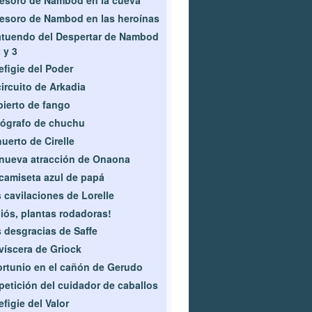
tesoro de Nambod en las heroínas
atuendo del Despertar de Nambod
2 y 3
efigie del Poder
circuito de Arkadia
ierto de fango
ógrafo de chuchu
huerto de Cirelle
nueva atracción de Onaona
camiseta azul de papá
 cavilaciones de Lorelle
iós, plantas rodadoras!
 desgracias de Saffe
víscera de Griock
ortunio en el cañón de Gerudo
petición del cuidador de caballos
efigie del Valor