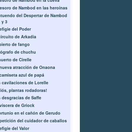
tesoro de Nambod en las heroínas
atuendo del Despertar de Nambod
2 y 3
efigie del Poder
circuito de Arkadia
ierto de fango
ógrafo de chuchu
huerto de Cirelle
nueva atracción de Onaona
camiseta azul de papá
 cavilaciones de Lorelle
iós, plantas rodadoras!
 desgracias de Saffe
víscera de Griock
ortunio en el cañón de Gerudo
petición del cuidador de caballos
efigie del Valor