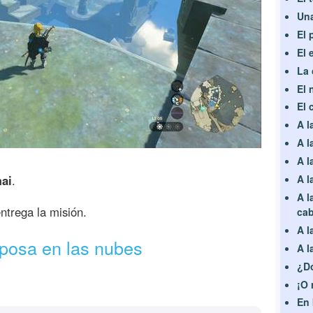
Una
El 
El 
La
El 
El 
A l
A l
A l
ai
.
A l
A l
ntrega la misión.
ca
A l
osa en las nubes
A l
¿Dó
¡O 
En 