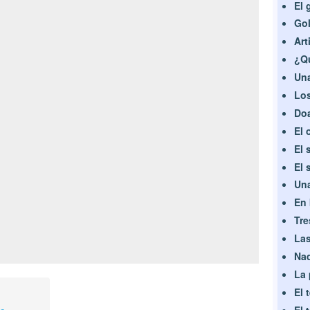
El 
Gol
Art
¿Qu
Una
Los
Doa
El 
El 
El 
Una
En 
Tre
Las
Nad
La 
El 
El 