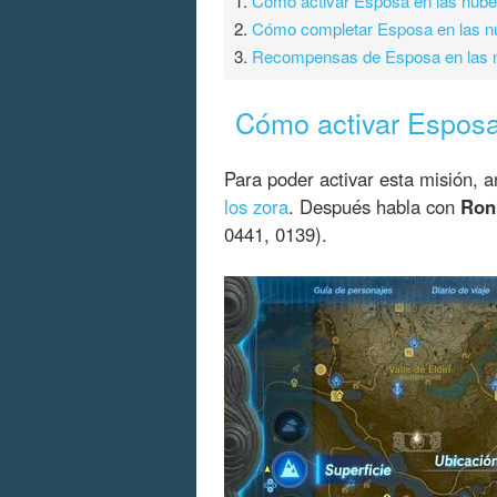
1.
Cómo activar Esposa en las nub
2.
Cómo completar Esposa en las n
3.
Recompensas de Esposa en las 
Cómo activar Esposa
Para poder activar esta misión,
los zora
. Después habla con
Ron
0441, 0139).