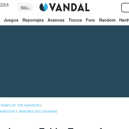
GTA 6
Más ↓
Juegos
Reportajes
Avances
Trucos
Foro
Random
Hard
 TEARS OF THE KINGDOM
E KINGDOM
MISIONES SECUNDARIAS