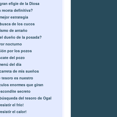
gran efigie de la Diosa
 receta definitiva?
mejor estrategia
busca de los cucos
ismo de antaño
el dueño de la posada?
ror nocturno
ión por los pozos
cate del pozo
menú del día
carreta de mis sueños
 tesoro es nuestro
culos enormes que giran
escondite secreto
búsqueda del tesoro de Ogal
esistir el frío!
resistir el calor!