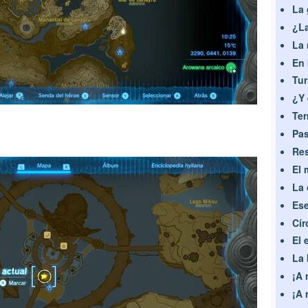
La 
¿La
La 
En 
Tur
¿Y 
Ter
Pas
Res
El 
La 
Ese
Cír
El 
La 
¡A r
¡A 