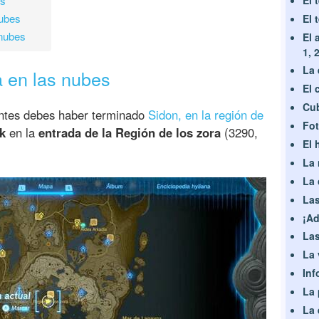
es
ubes
El 
nubes
El 
1, 
La 
 en las nubes
El 
Cub
 antes debes haber terminado
Sidon, en la región de
Fot
k
en la
entrada de la Región de los zora
(3290,
El 
La 
La 
Las
¡Ad
Las
La 
Inf
La 
La 