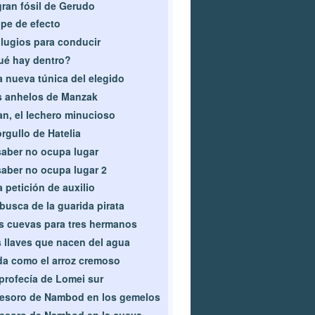
gran fósil de Gerudo
pe de efecto
ilugios para conducir
é hay dentro?
 nueva túnica del elegido
 anhelos de Manzak
n, el lechero minucioso
orgullo de Hatelia
saber no ocupa lugar
saber no ocupa lugar 2
 petición de auxilio
busca de la guarida pirata
s cuevas para tres hermanos
 llaves que nacen del agua
a como el arroz cremoso
profecía de Lomei sur
tesoro de Nambod en los gemelos
tesoro de Nambod en la cueva