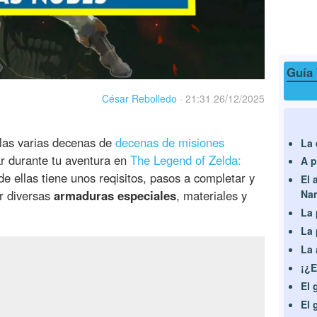
Guía 
César Rebolledo
·
21:31 26/12/2025
las varias decenas de
decenas de misiones
La 
r durante tu aventura en
The Legend of Zelda:
A p
e ellas tiene unos reqisitos, pasos a completar y
El 
ir diversas
armaduras especiales
, materiales y
Na
La 
La 
La 
¡¿E
El 
El 