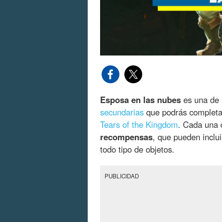
Esposa en las nubes
es una de 
secundarias
que podrás completa
Tears of the Kingdom
. Cada una d
recompensas
, que pueden inclu
todo tipo de objetos.
PUBLICIDAD