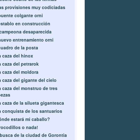
s provisiones muy codiciadas
puente colgante orni
establo en construcción
 campeona desaparecida
nuevo entrenamiento orni
cuadro de la posta
a caza del hinox
a caza del petrarok
a caza del moldora
a caza del gigante del cielo
a caza del monstruo de tres
bezas
a caza de la silueta gigantesca
a conquista de los santuarios
nde estará mi caballo?
rocodillos o nada!
busca de la ciudad de Gorontia