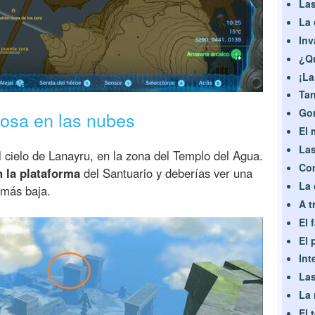
Las
La 
Inv
¿Qu
¡La
Tan
Gor
osa en las nubes
El 
Las
l cielo de Lanayru, en la zona del Templo del Agua.
Co
n la plataforma
del Santuario y deberías ver una
La 
 más baja.
A t
El 
El 
Int
Las
La 
El 