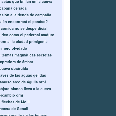
 setas que brillan en la cueva
cabaña cerrada
asión a la tienda de campaña
ién encontrará el paraíso?
 comida no se desperdicia!
 rico como el pedernal maduro
ontia, la ciudad primigenia
minero olvidado
 termas magmáticas secretas
mpradora de ámbar
cueva obstruida
ravés de las aguas gélidas
famoso arco de águila orni
pájaro blanco lleva a la cueva
ercambio orni
 flechas de Molli
receta de Genali
tesoro oculto de las termas