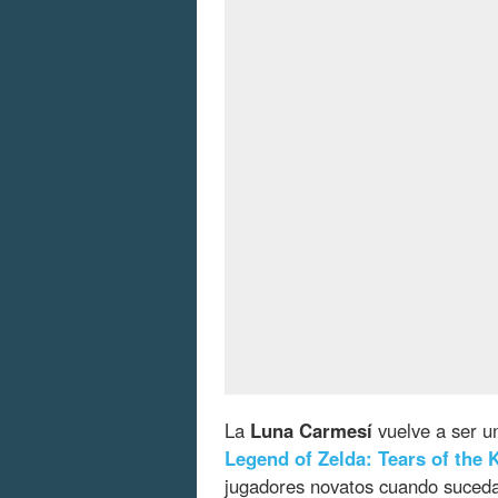
La
Luna Carmesí
vuelve a ser u
Legend of Zelda: Tears of the
jugadores novatos cuando suceda 