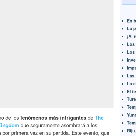
En b
La p
¡Al 
Los 
Los 
Inve
Impa
Las 
La 
El t
Ture
Temp
Yun
no de los
fenómenos más intrigantes
de
The
Tem
 Kingdom
que seguramente asombrará a los
Riju
por primera vez en su partida. Este evento, que