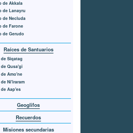
o de Akkala
o de Lanayru
o de Necluda
o de Farone
o de Gerudo
Raíces de Santuarios
 de Siqatag
 de Qusa'gi
 de Amo'ne
 de Ni'iraram
 de Aap'es
Geoglifos
Recuerdos
Misiones secundarias