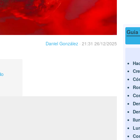
Guía 
Daniel González
·
21:31 26/12/2025
Hac
Cre
do
Cóm
Rom
Co
Der
Der
Ilu
Lu
Con