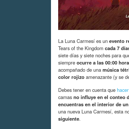
La Luna Carmesí es un
evento r
Tears of the Kingdom
cada 7 día
siete días y siete noches para q
siempre
ocurre a las 00:00 hor
acompañado de una
música tétr
color rojizo
amenazante (y se des
Debes tener en cuenta que
hacer
camas
no influye en el conteo d
encuentras en el interior de u
una nueva Luna Carmesí, esta n
siguiente
.