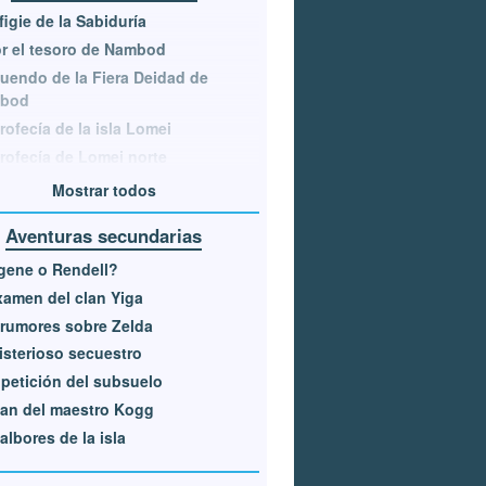
figie de la Sabiduría
r el tesoro de Nambod
tuendo de la Fiera Deidad de
bod
rofecía de la isla Lomei
rofecía de Lomei norte
Mostrar todos
Aventuras secundarias
gene o Rendell?
xamen del clan Yiga
rumores sobre Zelda
isterioso secuestro
petición del subsuelo
lan del maestro Kogg
albores de la isla