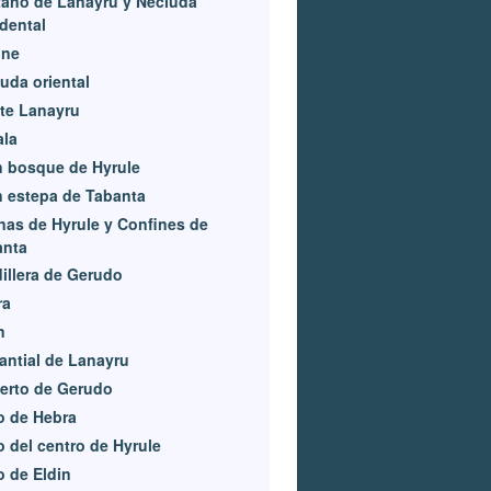
ano de Lanayru y Necluda
dental
one
uda oriental
te Lanayru
ala
 bosque de Hyrule
 estepa de Tabanta
nas de Hyrule y Confines de
anta
illera de Gerudo
ra
n
ntial de Lanayru
erto de Gerudo
o de Hebra
o del centro de Hyrule
o de Eldin