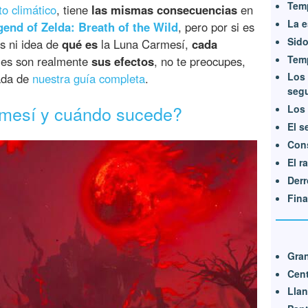
Temp
to climático
, tiene
las mismas consecuencias
en
La e
end of Zelda: Breath of the Wild
, pero por si es
Sido
es ni idea de
qué es
la Luna Carmesí,
cada
Tem
les son realmente
sus efectos
, no te preocupes,
Los 
rada de
nuestra guía completa
.
seg
rmesí y cuándo sucede?
Los 
El s
Cons
El r
Derr
Fina
Gran
Cent
Llan