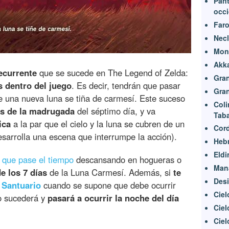
Pant
occi
Far
Necl
Mon
Akk
ecurrente
que se sucede en The Legend of Zelda:
Gran
s dentro del juego
. Es decir, tendrán que pasar
Gran
ue una nueva luna se tiña de carmesí. Este suceso
Coli
as de la madrugada
del séptimo día, y va
Tab
ica
a la par que el cielo y la luna se cubren de un
Cord
arrolla una escena que interrumpe la acción).
Heb
Eldi
 que pase el tiempo
descansando en hogueras o
Mana
e los 7 días
de la Luna Carmesí. Además, si
te
Desi
n
Santuario
cuando se supone que debe ocurrir
Ciel
o sucederá y
pasará a ocurrir la noche del día
Ciel
Ciel