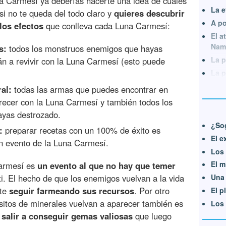
na Carmesí ya deberías hacerte una idea de cuáles
La e
si no te queda del todo claro y
quieres descubrir
A po
los efectos
que conlleva cada Luna Carmesí:
El a
Nam
s:
todos los monstruos enemigos que hayas
La p
n a revivir con la Luna Carmesí (esto puede
La p
al:
todas las armas que puedes encontrar en
recer con la Luna Carmesí y también todos los
ayas destrozado.
¿So
:
preparar recetas con un 100% de éxito es
El e
un evento de la Luna Carmesí.
Los 
El m
Carmesí es
un evento al que no hay que temer
i. El hecho de que los enemigos vuelvan a la vida
Una 
ite
seguir farmeando sus recursos
. Por otro
El p
sitos de minerales vuelvan a aparecer también es
Los 
a
salir a conseguir gemas valiosas
que luego